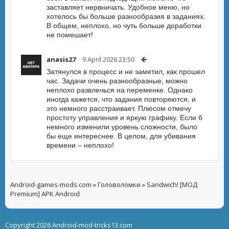
заставляет нервничать. Удобное меню, но
хотелось бы больше разнообразия в заданиях.
В общем, неплохо, но чуть больше доработки
не помешает!
anasis27
9 April 2026 23:50
Затянулся в процесс и не заметил, как прошел
час. Задачи очень разнообразные, можно
неплохо развлечься на переменке. Однако
иногда кажется, что задания повторяются, и
это немного расстраивает. Плюсом отмечу
простоту управления и яркую графику. Если б
немного изменили уровень сложности, было
бы еще интереснее. В целом, для убивания
времени – неплохо!
Android-games-mods.com
»
Головоломки
» Sandwich! [МОД
Premium] APK Android
Copyright 2026 Android-mod-tricks13.com