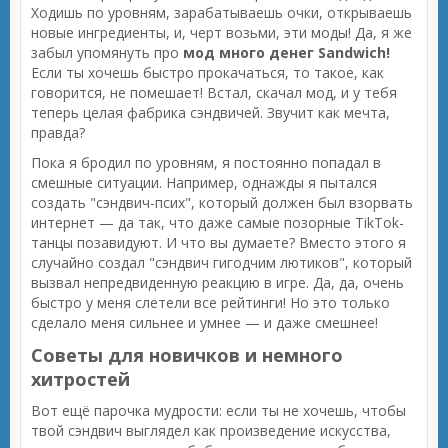
Ходишь по уровням, зарабатываешь очки, открываешь
новые ингредиенты, и, черт возьми, эти моды! Да, я же
забыл упомянуть про
мод много денег Sandwich!
Если ты хочешь быстро прокачаться, то такое, как
говорится, не помешает! Встал, скачал мод, и у тебя
теперь целая фабрика сэндвичей. Звучит как мечта,
правда?
Пока я бродил по уровням, я постоянно попадал в
смешные ситуации. Например, однажды я пытался
создать "сэндвич-псих", который должен был взорвать
интернет — да так, что даже самые позорные TikTok-
танцы позавидуют. И что вы думаете? Вместо этого я
случайно создал "сэндвич гигодчим лютиков", который
вызвал непредвиденную реакцию в игре. Да, да, очень
быстро у меня слетели все рейтинги! Но это только
сделало меня сильнее и умнее — и даже смешнее!
Советы для новичков и немного
хитростей
Вот ещё парочка мудрости: если ты не хочешь, чтобы
твой сэндвич выглядел как произведение искусства,