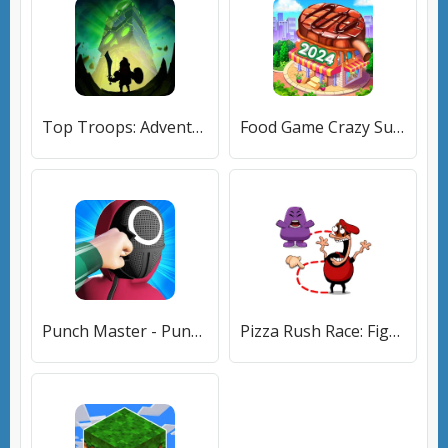
Top Troops: Adventure RPG (Топ Трупс) [МОД Меню] APK Android
Food Game Crazy Super Chef [МОД Меню] APK Android
Punch Master - Punching Game [МОД Mega Pack] APK Android
Pizza Rush Race: Fighting Boss (Пицца Раш Рейс) [МОД Premium] APK Android