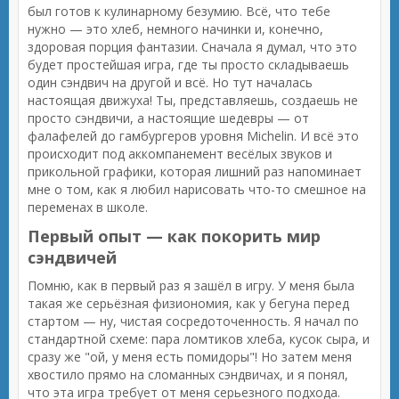
был готов к кулинарному безумию. Всё, что тебе
нужно — это хлеб, немного начинки и, конечно,
здоровая порция фантазии. Сначала я думал, что это
будет простейшая игра, где ты просто складываешь
один сэндвич на другой и всё. Но тут началась
настоящая движуха! Ты, представляешь, создаешь не
просто сэндвичи, а настоящие шедевры — от
фалафелей до гамбургеров уровня Michelin. И всё это
происходит под аккомпанемент весёлых звуков и
прикольной графики, которая лишний раз напоминает
мне о том, как я любил нарисовать что-то смешное на
переменах в школе.
Первый опыт — как покорить мир
сэндвичей
Помню, как в первый раз я зашёл в игру. У меня была
такая же серьёзная физиономия, как у бегуна перед
стартом — ну, чистая сосредоточенность. Я начал по
стандартной схеме: пара ломтиков хлеба, кусок сыра, и
сразу же "ой, у меня есть помидоры"! Но затем меня
хвостило прямо на сломанных сэндвичах, и я понял,
что эта игра требует от меня серьезного подхода.