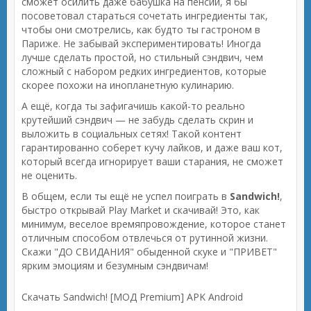
сможет осилить даже бабушка на пенсии, я бы
посоветовал стараться сочетать ингредиенты так,
чтобы они смотрелись, как будто ты гастроном в
Париже. Не забывай экспериментировать! Иногда
лучше сделать простой, но стильный сэндвич, чем
сложный с набором редких ингредиентов, которые
скорее похожи на инопланетную кулинарию.
А ещё, когда ты зафигачишь какой-то реально
крутейший сэндвич — не забудь сделать скрин и
выложить в социальных сетях! Такой контент
гарантированно соберет кучу лайков, и даже ваш кот,
который всегда игнорирует ваши старания, не сможет
не оценить.
В общем, если ты ещё не успел поиграть в
Sandwich!
,
быстро открывай Play Market и скачивай! Это, как
минимум, веселое времяпровождение, которое станет
отличным способом отвлечься от рутинной жизни.
Скажи "ДО СВИДАНИЯ" обыденной скуке и "ПРИВЕТ"
ярким эмоциям и безумным сэндвичам!
Скачать Sandwich! [МОД Premium] APK Android