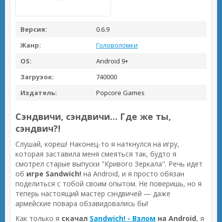
Версия:
0.6.9
Жанр:
Головоломки
OS:
Android 9+
Загрузок:
740000
Издатель:
Popcore Games
Сэндвичи, сэндвичи… Где же ты,
сэндвич?!
Слушай, кореш! Наконец-то я наткнулся на игру,
которая заставила меня смеяться так, будто я
смотрел старые выпуски "Кривого Зеркала". Речь идет
об
игре Sandwich!
на Android, и я просто обязан
поделиться с тобой своим опытом. Не поверишь, но я
теперь настоящий мастер сэндвичей — даже
армейские повара обзавидовались бы!
Как только я
скачал
Sandwich! - Взлом
на Android
, я