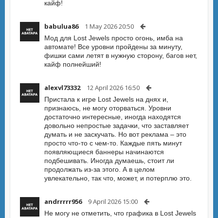
кайф!
babulua86
1 May 2026 20:50
Мод для Lost Jewels просто огонь, имба на
автомате! Все уровни пройдены за минуту,
фишки сами летят в нужную сторону, багов нет,
кайф полнейший!
alexvl73332
12 April 2026 16:50
Пристала к игре Lost Jewels на днях и,
признаюсь, не могу оторваться. Уровни
достаточно интересные, иногда находятся
довольно непростые задачки, что заставляет
думать и не заскучать. Но вот реклама – это
просто что-то с чем-то. Каждые пять минут
появляющиеся баннеры начинаются
подбешивать. Иногда думаешь, стоит ли
продолжать из-за этого. А в целом
увлекательно, так что, может, и потерплю это.
andrrrrr956
9 April 2026 15:00
Не могу не отметить, что графика в Lost Jewels