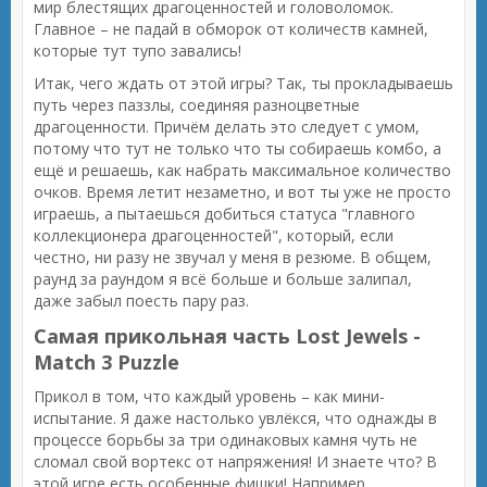
мир блестящих драгоценностей и головоломок.
Главное – не падай в обморок от количеств камней,
которые тут тупо завались!
Итак, чего ждать от этой игры? Так, ты прокладываешь
путь через паззлы, соединяя разноцветные
драгоценности. Причём делать это следует с умом,
потому что тут не только что ты собираешь комбо, а
ещё и решаешь, как набрать максимальное количество
очков. Время летит незаметно, и вот ты уже не просто
играешь, а пытаешься добиться статуса "главного
коллекционера драгоценностей", который, если
честно, ни разу не звучал у меня в резюме. В общем,
раунд за раундом я всё больше и больше залипал,
даже забыл поесть пару раз.
Самая прикольная часть Lost Jewels -
Match 3 Puzzle
Прикол в том, что каждый уровень – как мини-
испытание. Я даже настолько увлёкся, что однажды в
процессе борьбы за три одинаковых камня чуть не
сломал свой вортекс от напряжения! И знаете что? В
этой игре есть особенные фишки! Например,