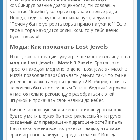
комбинируя разные драгоценности, ты создаёшь
мощные "бомбы", которые взрывают целые ряды.
Иногда, сидя на кухне и потирая пузо, я думаю:
"Почему бы не устроить взрыв прямо на ужине?" Если
твоё штора находится рядышком, то у тебя вечно
будет весело!
Моды: Как прокачать Lost Jewels
И вот, как настоящий гуру игр, я не мог не взглянуть на
мод на Lost Jewels - Match 3 Puzzle
. Братан, это
просто находка! Мод много денег Lost Jewels - Match 3
Puzzle позволяет зарабатывать деньги так, что ты не
успеваешь даже камерой щелкнуть! В общем, если ты
не хочешь быть постоянным "очень бедным" игроком,
я настоятельно рекомендую разобраться с этой
штучкой и прокачать свои навыки до небес.
Лично я использую мод и легко сжимаю уровни, как
будто у меня в руках был экстраклассный инструмент,
созданный для превращения драгоценностей в пыль.
Настолько у меня всё получается гладко, что даже
враги игровые завидуют, представляешь? Иногда,