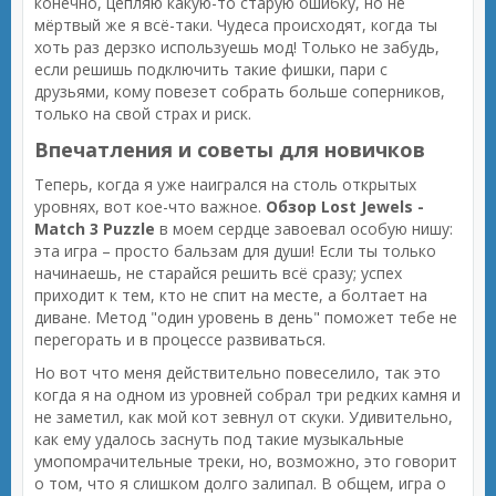
конечно, цепляю какую-то старую ошибку, но не
мёртвый же я всё-таки. Чудеса происходят, когда ты
хоть раз дерзко используешь мод! Только не забудь,
если решишь подключить такие фишки, пари с
друзьями, кому повезет собрать больше соперников,
только на свой страх и риск.
Впечатления и советы для новичков
Теперь, когда я уже наигрался на столь открытых
уровнях, вот кое-что важное.
Обзор Lost Jewels -
Match 3 Puzzle
в моем сердце завоевал особую нишу:
эта игра – просто бальзам для души! Если ты только
начинаешь, не старайся решить всё сразу; успех
приходит к тем, кто не спит на месте, а болтает на
диване. Метод "один уровень в день" поможет тебе не
перегорать и в процессе развиваться.
Но вот что меня действительно повеселило, так это
когда я на одном из уровней собрал три редких камня и
не заметил, как мой кот зевнул от скуки. Удивительно,
как ему удалось заснуть под такие музыкальные
умопомрачительные треки, но, возможно, это говорит
о том, что я слишком долго залипал. В общем, игра о