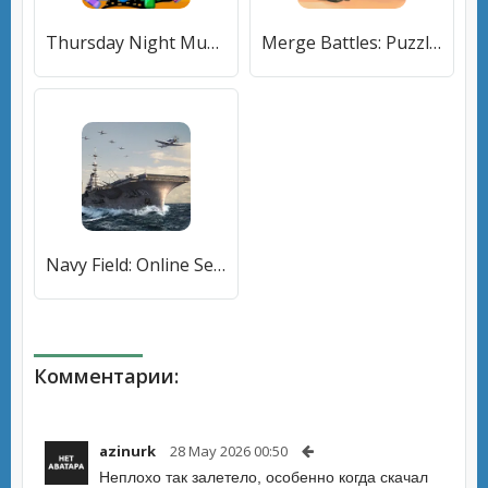
Thursday Night Music Battles (Турсдей Найт Мьюзик Пати ФНФ) [МОД Бесконечные монеты] APK Android
Merge Battles: Puzzle Combat (Мердж Баттлс) [МОД Бесконечные монеты] APK Android
Navy Field: Online Sea Battles (НеиФилд) [МОД Много денег] APK Android
Комментарии:
azinurk
28 May 2026 00:50
Неплохо так залетело, особенно когда скачал