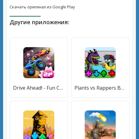
Скачать оригинал из Google Play
Другие приложения:
Drive Ahead! - Fun Car Battles [МОД Меню] APK Android
Plants vs Rappers Beat Battles (ФНФ Растения против Рэп Фанкеров мод) [МОД Меню] APK Android