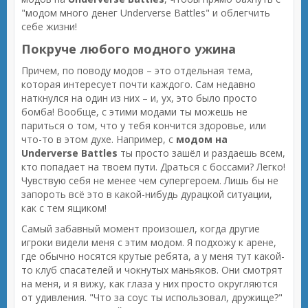
"модом много денег Underverse Battles" и облегчить
себе жизни!
Покруче любого модного ужина
Причем, по поводу модов – это отдельная тема,
которая интересует почти каждого. Сам недавно
наткнулся на один из них – и, ух, это было просто
бомба! Вообще, с этими модами ты можешь не
париться о том, что у тебя кончится здоровье, или
что-то в этом духе. Например, с
модом на
Underverse Battles
ты просто зашёл и раздаешь всем,
кто попадает на твоем пути. Драться с боссами? Легко!
Чувствую себя не менее чем супергероем. Лишь бы не
запороть всё это в какой-нибудь дурацкой ситуации,
как с тем ящиком!
Самый забавный момент произошел, когда другие
игроки видели меня с этим модом. Я подхожу к арене,
где обычно носятся крутые ребята, а у меня тут какой-
то клуб спасателей и чокнутых маньяков. Они смотрят
на меня, и я вижу, как глаза у них просто округляются
от удивления. "Что за соус ты использовал, дружище?"