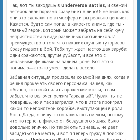
Так, вот ты заходишь в
Underverse Battles
, и свежий
ветерок авантюризма сразу бьет в лицо! Я не знаю, как
они это сделали, но атмосфера игры реально цепляет.
Кажется, будто сам попал в какое-то аниме, где ты -
главный герой, который может забрать на себя кучу
неприятностей в виде различных противников. И
преимущество в том, что никаких скучных туторисов!
Сразу кидают в бой. Тебя тут ждет настоящая заруба:
одни сражаются, другие дубасят, и всё это с
реальными фишками на заднем фоне! Вот это я
понимаю—кто-то умеет делать весело!
Забавная ситуация произошла со мной на днях, когда я
решил прокачать своего персонажа. Зашел, как
обычно, готовый пилить вражеские мозги, а сам
забыл, что включен режим "аркадный". Чувак, ты не
поверишь, но я так заигрался, что в итоге проиграл
какой-то непонятной коробке, выступающей в роли
боса. Да-да, я пишу это и заливаюсь смехом, потому
что потерпеть фиаско от бездушного ящика было
довольно эпично. Но такой опыт, знаешь, не дает
засидеться на месте, и вот я теперь гружу в поисках
модов на
Underverse Battles
, чтобы прямо бахнуть с