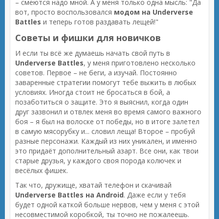
– смеются надо мной. А у меня только одна мысль: "Да
вот, просто воспользовался
модом на Underverse
Battles
и теперь готов раздавать лещей!"
Советы и фишки для новичков
И если ты всё же думаешь начать свой путь в
Underverse Battles
, у меня приготовлено несколько
советов. Первое – не беги, а изучай. Постоянно
заваренные стратегии помогут тебе выжить в любых
условиях. Иногда стоит не бросаться в бой, а
позаботиться о защите. Это я выяснил, когда один
друг зазвонил и отвлек меня во время самого важного
боя – я был на волоске от победы, но в итоге залетел
в самую мясорубку и... словил леща! Второе – пробуй
разные персонажи. Каждый из них уникален, и именно
это придаёт дополнительный азарт. Все они, как твои
старые друзья, у каждого своя порода колючек и
весёлых фишек.
Так что, дружище, хватай телефон и скачивай
Underverse Battles на Android
. Даже если у тебя
будет одной каткой больше нервов, чем у меня с этой
несовместимой коробкой, ты точно не пожалеешь.