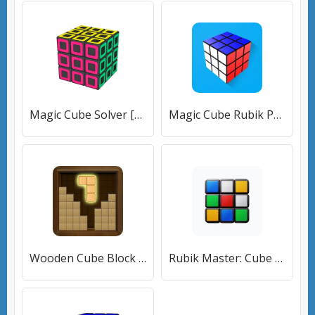
Magic Cube Solver [МОД Premium] APK Android
Magic Cube Rubik Puzzle 3D [МОД Все открыто] APK Android
Wooden Cube Block Puzzle (Деревянный кубик головоломка) [МОД Unlocked] APK Android
Rubik Master: Cube Puzzle 3D (Рубик Мастер) [МОД Меню] APK Android