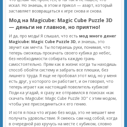
искал. Но знаешь, в этом и прикол — азарт, который
заставляет возвращаться к игре снова и снова.
Мод на Magicube: Magic Cube Puzzle 3D
— деньги не главное, но приятно!
И да, про моды! Я слышал, что есть
мод много денег
Magicube: Magic Cube Puzzle 3D
, и знаешь, это
звучит как мечта. Ты потираешь руки, понимая, что
теперь сможешь прокачать своего кубика до небес,
без необходимости собирать каждую грань
самостоятельно. Прям как в жизни: когда ты находишь
способ обойти систему и забрать все плюшки, без
лишнего труда. Я еще не пробовал этот мод, но у меня
есть друг, у которого он работает, и он говорил, что
теперь играет как настоящий повелитель кубиков!
Поди-ка угадай, я сразу же отправился в поисках «как
скачать Magicube: Magic Cube Puzzle 3D" с этим модом,
чтобы уже присоединиться к его гению.
И хотя я пока что играю без мода, это не мешает мне
получать удовольствие. Я смеюсь сам над собой, когда
в очередной раз кручусь на месте с кубиком, словно