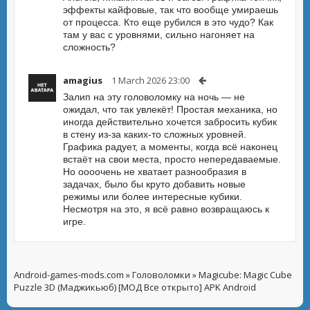
эффекты кайфовые, так что вообще умираешь
от процесса. Кто еще рубился в это чудо? Как
там у вас с уровнями, сильно нагоняет на
сложность?
amagius
1 March 2026 23:00
Залип на эту головоломку на ночь — не
ожидал, что так увлекёт! Простая механика, но
иногда действительно хочется забросить кубик
в стену из-за каких-то сложных уровней.
Графика радует, а моменты, когда всё наконец
встаёт на свои места, просто непередаваемые.
Но оооочень не хватает разнообразия в
задачах, было бы круто добавить новые
режимы или более интересные кубики.
Несмотря на это, я всё равно возвращаюсь к
игре.
Android-games-mods.com
»
Головоломки
» Magicube: Magic Cube
Puzzle 3D (Маджикьюб) [МОД Все открыто] APK Android