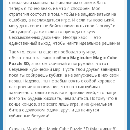
стиральная машина на финальном отжиме. Зато
теперь я точно знаю, на что я способен. Моя
стратегия состоит в том, чтобы не зацикливаться на
ошибках, а наслаждаться игре. И если ты новенький,
могу дать совет: не бойся применять свои "логику" и
"интуицию", даже если это приводит к кучу
бессмысленных движений. Иногда хаос — это
единственный выход, чтобы найти идеальное решение!
Так что, если ты еще не пробовал эту игру,
обязательно загляни в
обзор Magicube: Magic Cube
Puzzle 3D
, а потом скачивай и погружайся в этот
безумный кубический мир. Пусть твои друзья завидуют,
пока ты собираешь кубики, а не запускаешь в них свои
нервы. Надеюсь, ты не забыл взять с собой хорошее
настроение и понимание, что на этих кубиках
захвачено столько веселья и приключений, что чаще
всего ты будешь хихикать, чем злиться. Потому что в
конце концов, это всего лишь игра, а не финальная
битва с драконом! Удачи, друг, и да начнутся
кубиковые безумия!
Скачать Magicube: Magic Cube Puzzle 3D (Маджикьюб)