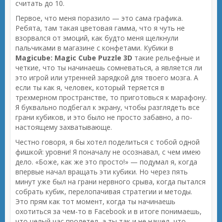
считать до 10.
Первое, что меня поразило — это сама графика.
Ребята, там такая цветовая гамма, что я чуть не
взорвался от эмоций, как будто меня щелкнули
пальчиками в магазине с конфетами. Кубики в
Magicube: Magic Cube Puzzle 3D
такие рельефные и
четкие, что ты начинаешь сомневаться, а является ли
это игрой или утренней зарядкой для твоего мозга. А
если ты как я, человек, который теряется в
трехмерном пространстве, то приготовься к марафону.
Я буквально подбегал к экрану, чтобы разглядеть все
грани кубиков, и это было не просто забавно, а по-
настоящему захватывающе.
Честно говоря, я бы хотел поделиться с тобой одной
фишкой: уровни! Я поначалу не осознавал, с чем имею
дело. «Боже, как же это просто!» — подумал я, когда
впервые начал вращать эти кубики. Но через пять
минут уже был на грани нервного срыва, когда пытался
собрать кубик, перелопачивая стратегии и методы.
Это прям как тот момент, когда ты начинаешь
охотиться за чем-то в Facebook и в итоге понимаешь,
что целый час пролетел, а ты так и не нашел, что