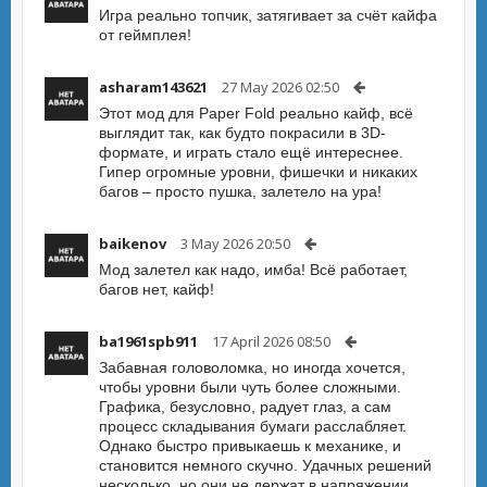
Игра реально топчик, затягивает за счёт кайфа
от геймплея!
asharam143621
27 May 2026 02:50
Этот мод для Paper Fold реально кайф, всё
выглядит так, как будто покрасили в 3D-
формате, и играть стало ещё интереснее.
Гипер огромные уровни, фишечки и никаких
багов – просто пушка, залетело на ура!
baikenov
3 May 2026 20:50
Мод залетел как надо, имба! Всё работает,
багов нет, кайф!
ba1961spb911
17 April 2026 08:50
Забавная головоломка, но иногда хочется,
чтобы уровни были чуть более сложными.
Графика, безусловно, радует глаз, а сам
процесс складывания бумаги расслабляет.
Однако быстро привыкаешь к механике, и
становится немного скучно. Удачных решений
несколько, но они не держат в напряжении.