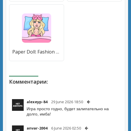
Paper Doll: Fashion Dress Up (Свит Пейпер Долл) [МОД Меню] APK Android
Комментарии:
alexeyp-84
29 June 2026 18:50
Игра просто годно, будет залипательно на
долго, имба!
anvar-2004
6 June 2026 02:50