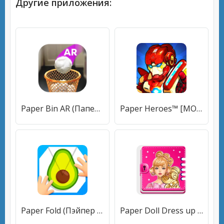
Другие приложения:
Paper Bin AR (Папер Бин) [МОД Mega Pack] APK Android
Paper Heroes™️ [МОД Меню] APK Android
Paper Fold (Пэйпер Фолд) [МОД Mega Pack] APK Android
Paper Doll Dress up Games [МОД Бесконечные монеты] APK Android