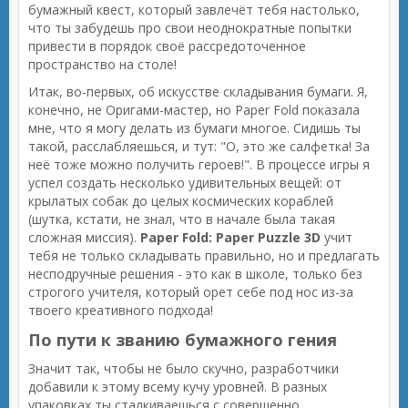
бумажный квест, который завлечёт тебя настолько,
что ты забудешь про свои неоднократные попытки
привести в порядок своё рассредоточенное
пространство на столе!
Итак, во-первых, об искусстве складывания бумаги. Я,
конечно, не Оригами-мастер, но Paper Fold показала
мне, что я могу делать из бумаги многое. Сидишь ты
такой, расслабляешься, и тут: "О, это же салфетка! За
неё тоже можно получить героев!". В процессе игры я
успел создать несколько удивительных вещей: от
крылатых собак до целых космических кораблей
(шутка, кстати, не знал, что в начале была такая
сложная миссия).
Paper Fold: Paper Puzzle 3D
учит
тебя не только складывать правильно, но и предлагать
несподручные решения - это как в школе, только без
строгого учителя, который орет себе под нос из-за
твоего креативного подхода!
По пути к званию бумажного гения
Значит так, чтобы не было скучно, разработчики
добавили к этому всему кучу уровней. В разных
упаковках ты сталкиваешься с совершенно