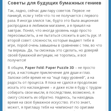
Советы для будущих бумажных гениев
Так, ладно, сейчас дам пару советов. Первое: не
паникуй, если у тебя что-то не получается с первого
раза. Я иногда злился так, будто это была акционная
распродажа в любимом магазине, а я пришёл на
завтрак. Понял, что иногда уровень надо просто
переосмыслить, а не пытаться сложить в шесть рук. И
второй совет: сложности, которые выдают тебе в
игре, порой очень завышены в сравнении с тем, во что
ты веришь. Да, ты сможешь это сделать, но доверяй
своей бумажной интуиции, не торопись, и всё
получится!
В общем,
Paper Fold: Paper Puzzle 3D
– не просто
игра, а настоящее приключение для души и глаз.
Заложи себе время не на "ещё пару уровней", а на
радость от процесса. Я пока не сдался и продолжаю
искать это наслаждение – и даже если я буду с трудом
собирать свои мысли, в последствии, возможно, я
смогу сложить их обратно. Надеюсь, ты находишь
время на своё бумажное искусство. И кто знает,
может, я приглашу тебя на чемпионат по оригами