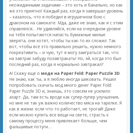
неожиданными задачами – это хоть и банально, но как
же это приятно! Каждый раз, когда я завершал уровень
– казалось, что я победил в игрушечном бою с
драконом на самокате. Мда, даже не знаю, как я с этим
справлялся… Не удивляйся, если на очередном уровне
на тебя попытаются напасть бумажные милые
зверята, они хотят, чтобы ты как-то их сложил. Так
вот, чтобы всё это правильно решить, нужно немного
покреативить – и чую, тут я могу заиграться так, что
на завтрак забуду позавтракать! Но, эй, когда это был
последний раз, когда я нормально завтракал?
А! Скажу ещё о
моде на Paper Fold: Paper Puzzle 3D
.
Не знаю, как ты, а я люблю иногда шиковать. Решил
попробовать скачать мод много денег Paper Fold:
Paper Puzzle 3D и, знаешь, это совсем не усилило
азарт. Да, там есть вроде как супер-пупер улучшения,
но мне не так уж важно количество мяса на тарелке. Я
как в жизни: если что-то работает, не трогай! Даже
если можно купить все вещи на свете, страсть к
самому процессу меня привлекает больше, чем
фальшивые потуги…