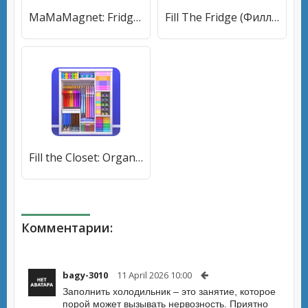
MaMaMagnet: Fridge (МаМаМагнет) [МОД Меню] APK Android
Fill The Fridge (Филл тхе Фридж) [МОД Меню] APK Android
Fill the Closet: Organize Game (Фил зе Клозет) [МОД Mega Pack] APK Android
Комментарии:
bagy-3010
11 April 2026 10:00
Заполнить холодильник – это занятие, которое
порой может вызывать нервозность. Приятно