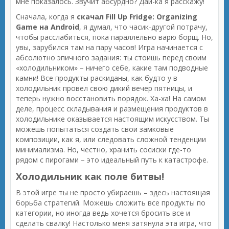
мне показалось. Звучит абсурдно? Дай-ка я расскажу!
Сначала, когда я
скачал Fill Up Fridge: Organizing
Game на Android
, я думал, что часик-другой потрачу,
чтобы расслабиться, пока параллельно варю борщ. Но,
увы, зарубился там на пару часов! Игра начинается с
абсолютно эпичного задания: ты стоишь перед своим
«холодильником» – ничего себе, какие там подводные
камни! Все продукты раскиданы, как будто у в
холодильник провел свою дикий вечер пятницы, и
теперь нужно восстановить порядок. Ха-ха! На самом
деле, процесс складывания и размещения продуктов в
холодильнике оказывается настоящим искусством. Ты
можешь попытаться создать свои замковые
композиции, как я, или следовать сложной тенденции
минимализма. Но, честно, хранить сосиски где-то
рядом с пирогами – это идеальный путь к катастрофе.
Холодильник как поле битвы!
В этой игре ты не просто убираешь – здесь настоящая
борьба стратегий. Можешь сложить все продукты по
категории, но иногда ведь хочется бросить все и
сделать свалку! Настолько меня затянула эта игра, что