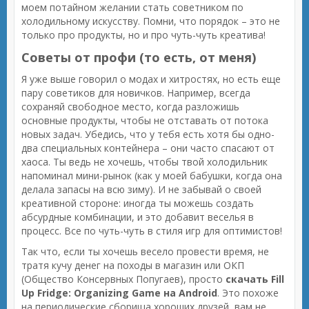
моем потайном желании стать советником по
холодильному искусству. Помни, что порядок – это не
только про продукты, но и про чуть-чуть креатива!
Советы от профи (то есть, от меня)
Я уже выше говорил о модах и хитростях, но есть еще
пару советиков для новичков. Например, всегда
сохраняй свободное место, когда разложишь
основные продукты, чтобы не отставать от потока
новых задач. Убедись, что у тебя есть хотя бы одно-
два специальных контейнера – они часто спасают от
хаоса. Ты ведь не хочешь, чтобы твой холодильник
напоминал мини-рынок (как у моей бабушки, когда она
делала запасы на всю зиму). И не забывай о своей
креативной стороне: иногда ты можешь создать
абсурдные комбинации, и это добавит веселья в
процесс. Все по чуть-чуть в стиля игр для оптимистов!
Так что, если ты хочешь весело провести время, не
тратя кучу денег на походы в магазин или ОКП
(Общество Консервных Попугаев), просто
скачать Fill
Up Fridge: Organizing Game на Android
. Это похоже
на периодические сборища хороших друзей, вам не