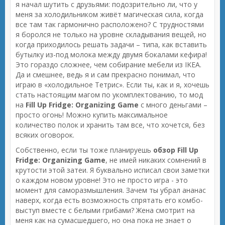
я начал шутить с друзьями: подозрительно ли, что у
меня за холодильником живёт магическая сила, когда
все там так гармонично расположено? С трудностями
я боролся не только на уровне складывания вещей, но
когда приходилось решать задачи – типа, как вставить
бутылку из-под молока между двумя бокалами кефира!
Это гораздо сложнее, чем собирание мебели из IKEA.
Да и смешнее, ведь я и сам прекрасно понимал, что
играю в «холодильное Тетрис». Если ты, как и я, хочешь
стать настоящим магом по укомплектованию, то мод
на
Fill Up Fridge: Organizing Game
с много деньгами –
просто огонь! Можно купить максимальное
количество полок и хранить там все, что хочется, без
всяких оговорок.
Собственно, если ты тоже планируешь
обзор Fill Up
Fridge: Organizing Game
, не имей никаких сомнений в
крутости этой затеи. Я буквально исписал свои заметки
о каждом новом уровне! Это не просто игра - это
момент для саморазмышления. Зачем ты убрал ананас
наверх, когда есть возможность спрятать его комбо-
выступ вместе с белыми грибами? Жена смотрит на
меня как на сумасшедшего, но она пока не знает о