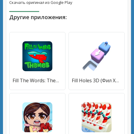
Скачать оригинал из Google Play
Другие приложения:
Fill The Words: Themes search [МОД Mega Pack] APK Android
Fill Holes 3D (Фил Хоулс 3Д) [МОД Все открыто] APK Android