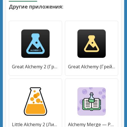
Другие приложения:
Great Alchemy 2 (Грейт Алхеми 2) [МОД Все открыто] APK Android
Great Alchemy (Грейт Алкеми) [МОД Mega Pack] APK Android
Little Alchemy 2 (Литл Алхимия 2) [МОД Бесконечные монеты] APK Android
Alchemy Merge — Puzzle Game [МОД Много денег] APK Android