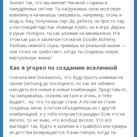
Значит так, что мы имеем? Никакой старины и
замудрённых систем. Ты нагружаешь свою мозговую
извилину и начинаешь смешивать, например, огонь и
воду и, бац, получаешь пар! Да, ребята, не просто пар,
а настоящий пар! Как «Камеди Клаб», но в игре. Держа
в руках телефон, ты как алхимик на минималках. И в
этом как раз и заключается магия Doodle Alchemy.
Разбавь немного скуки, примеры из реальной жизни —
они точно не сработают, когда ты создаёшь новую
виртуальную жизнь!
Как я угорел по созданию вселенной
Сначала мне показалось, что буду грызть клавиши на
своём Samsung до последнего, но как же забавно
находить всё новые и новые комбинации. Представьте,
ты смешиваешь, скажем, металл и огонь, и тебе
выдаёт... ну, что-то вроде стали. А потом из стали
создаёшь мечи, а потом объединяешь их с другой
комбинацией, и у тебя получается рыцарь! Если это не
весело, то не знаю, что вообще весело. Это всё
выглядит так, будто я залипаю в страйкбол или кумиры
из детства возвращаются. Я вам говорю, когда ты