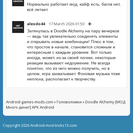
Нормально работает мод, кайф есть, багов нет,
всё летает.
alexdo44
17 March 2026 01:50
Затянулась в Doodle Alchemy на пару вечерков
— ведь так увлекательно соединять элементы
и открывать новые комбинации! Плюс в том,
что простое в начале, становится сложным и
интересным с каждым уровнем. Вот только
иногда, может, из-за своей логики, некоторые
реакции вызывают недоумение. Не всегда
понятно, что из чего можно получить, но в
целом, игра захватывает. Фоновая музыка тоже
неплоха, располагает к творчеству.
Android-games-mods.com
»
Головоломки
» Doodle Alchemy [МОД
Много денег] APK Android
Copyright 2026 Android-mod-tricks13.com