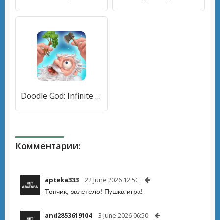
Doodle God: Infinite Alchemy (Дудл Год) [МОД Бесконечные монеты] APK Android
Комментарии:
apteka333
22 June 2026 12:50
Топчик, залетело! Пушка игра!
and2853619104
3 June 2026 06:50