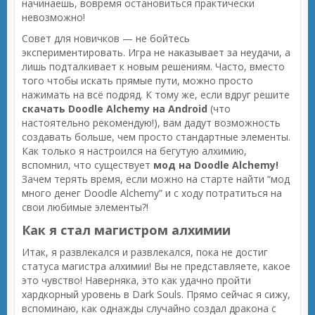
начинаешь, вовремя остановиться практически
невозможно!
Совет для новичков — не бойтесь
экспериментировать. Игра не наказывает за неудачи, а
лишь подталкивает к новым решениям. Часто, вместо
того чтобы искать прямые пути, можно просто
нажимать на всё подряд. К тому же, если вдруг решите
скачать Doodle Alchemy на Android
(что
настоятельно рекомендую!), вам дадут возможность
создавать больше, чем просто стандартные элементы.
Как только я настроился на бегутую алхимию,
вспомнил, что существует
мод на Doodle Alchemy!
Зачем терять время, если можно на старте найти “мод
много денег Doodle Alchemy” и с ходу потратиться на
свои любимые элементы?!
Как я стал магистром алхимии
Итак, я развлекался и развлекался, пока не достиг
статуса магистра алхимии! Вы не представляете, какое
это чувство! Наверняка, это как удачно пройти
хардкорный уровень в Dark Souls. Прямо сейчас я сижу,
вспоминаю, как однажды случайно создал дракона с