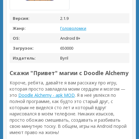
Версия:
2.1.9
Жанр:
Головоломки
OS:
Android 8+
Загрузок:
650000
Издатель:
Byril
Скажи "Привет" магии с Doodle Alchemy
Короче, ребята, давайте я вам расскажу про игру,
которая просто завладела моим сердцем и мозгом —
это
Doodle Alchemy - apk MOD
. Я в неё увлёкся по
полной программе, как будто это старый друг, с
которым не виделся сто лет и который вдруг
нарисовался в моём телефоне. Никаких изысков,
просто обожаю смешивать, создавать и разбивать
свою минутную тоску. В общем, игры на Android порой
имеют право на жизнь!