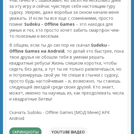
«частично и с ошибками», но засел на несколько дней
за эту игру и сейчас чувствую себя настоящим гуру
судоку. Уверяю, даже воробьи за окном начали меня
уважать. И если ты все еще с сомнениями, просто
помни:
Sudoku - Offline Games
– это находка для
умных и тех, кто просто хочет забить смартфон чем-
то полезным и весёлым.
В общем, если ты до сих пор не скачал
Sudoku -
Offline Games на Android
, то делай это быстрее, пока
твои друзья не обошли тебя в умении решать
квадратные ребусы! Жизнь слишком коротка, чтобы
сидеть без дела, а тут ты не только развлечёшься, но
и потренируешь свой ум. Не спеши в стычки с судоку,
просто будь настойчивым – и, возможно, ты станешь
следующей звездой среди своих друзей. Кто знает,
может, именно ты научишь их, как преодолевать числа
и квадратные битвы!
Скачать Sudoku - Offline Games [МОД Меню] APK
Android
СКРИНШОТЫ
YOUTUBE ВИДЕО