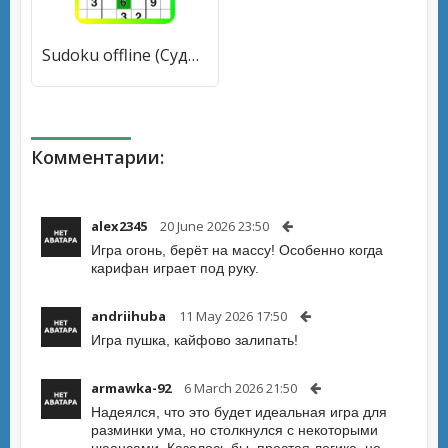
Sudoku offline (Судоку оффлайн) [МОД Меню] APK Android
Комментарии:
alex2345
20 June 2026 23:50
Игра огонь, берёт на массу! Особенно когда
карифан играет под руку.
andriihuba
11 May 2026 17:50
Игра пушка, кайфово залипать!
armawka-92
6 March 2026 21:50
Надеялся, что это будет идеальная игра для
разминки ума, но столкнулся с некоторыми