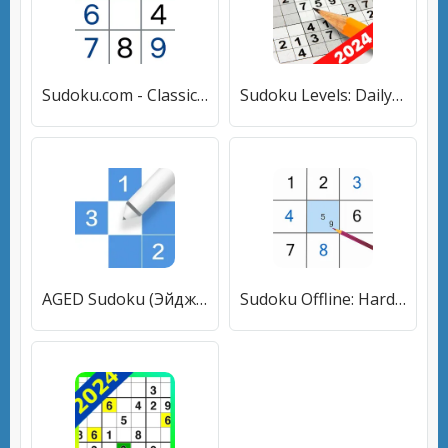
Sudoku.com - Classic Sudoku [МОД Mega Pack] APK Android
Sudoku Levels: Daily Puzzles [МОД Все открыто] APK Android
AGED Sudoku (Эйджд Судоку) [МОД Premium] APK Android
Sudoku Offline: Hard Puzzles (Судоку Оффлайн) [МОД Unlocked] APK Android