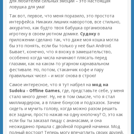
для любителей сильных эмоций – это настоящая
ловушка для ума!
Так вот, первое, что меня поразило, это простота
интерфейса. Никаких лишних наворотов, все стильно,
аккуратно, как будто твоя бабушка организовала
игротеку в своем уютном домике.
Судоку
в
приложении сделано так, что даже моя кошка могла
бы это понять, если бы только у неё был Android.
Бывает, конечно, что я вхожу в замешательство,
особенно когда числа начинают плясать перед
глазами, как на каком-то угарном карнавальном
фестивале. Но, потом, стаканчик кофе и пару
правильных чисел – и мозг снова в строю!
Самое интересное, что я тут набрел на
мод на
Sudoku - Offline Games
, где, представьте себе, у меня
стало много денег. Ну, не в том смысле, что я стал
миллиардером, а в плане бонусов и подсказок. Зачем
сидеть и мучить голову, когда можно разом решить
все задачи, просто нажав на одну кнопочку? О, это как
если бы ты заказал пиццу с ананасами, и она
неожиданно пришла с двойной порцией начинки. Мод
полный восторг! Теперь могу впечатлить своих друзей,