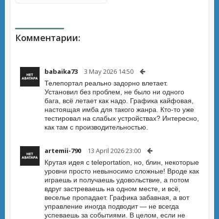
Комментарии:
babaika73
3 May 2026 14:50
Телепортал реально задорно влетает.
Установил без проблем, не было ни одного
бага, всё летает как надо. Графика кайфовая,
настоящая имба для такого жанра. Кто-то уже
тестировал на слабых устройствах? Интересно,
как там с производительностью.
artemii-790
13 April 2026 23:00
Крутая идея с teleportation, но, блин, некоторые
уровни просто невыносимо сложные! Вроде как
играешь и получаешь удовольствие, а потом
вдруг застреваешь на одном месте, и всё,
веселье пропадает. Графика забавная, а вот
управление иногда подводит — не всегда
успеваешь за событиями. В целом, если не