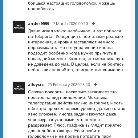
боишься настоящих головоломок, можешь
попробовать.
ander9999
7 March 2026 00:50
Давно искал что-то необычное, и вот попался
на Teleportal. Концепция с порталами реально
интересная, а уровни заставляют немного
поразмыслить. Но вот управление иногда
подводит, особенно когда нужно прыгнуть в
последний момент. Кажется, что механика чуть
не доведена до ума. В целом, если не боитесь
небольших недочётов, то игра стоит внимания.
alloycia
25 February 2026 23:50
Сложно поверить, насколько затягивает это
простое на вид приложение. Механика
телепортации действительно интригует, и хоть
я быстро прошёл первые уровни, дальше стало
явно сложнее. Иногда задачи кажутся даже
чересчур запутанными, что немного
раздражает. Плюс, графика выглядит приятно
для подобного жанра. Если любите
головоломки и не против потратить пару