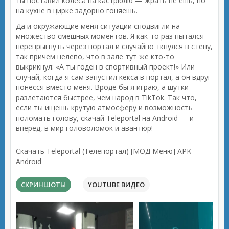
ты поставил колеса на кастрюлю — жрать не ешь, но
на кухне в цирке задорно гоняешь.
Да и окружающие меня ситуации сподвигли на
множество смешных моментов. Я как-то раз пытался
перепрыгнуть через портал и случайно ткнулся в стену,
так причем нелепо, что в зале тут же кто-то
выкрикнул: «А ты годен в спортивный проект!» Или
случай, когда я сам запустил кекса в портал, а он вдруг
понесся вместо меня. Вроде бы я играю, а шутки
разлетаются быстрее, чем народ в TikTok. Так что,
если ты ищешь крутую атмосферу и возможность
поломать голову, скачай Teleportal на Android — и
вперед, в мир головоломок и авантюр!
Скачать Teleportal (Телепортал) [МОД Меню] APK
Android
СКРИНШОТЫ
YOUTUBE ВИДЕО