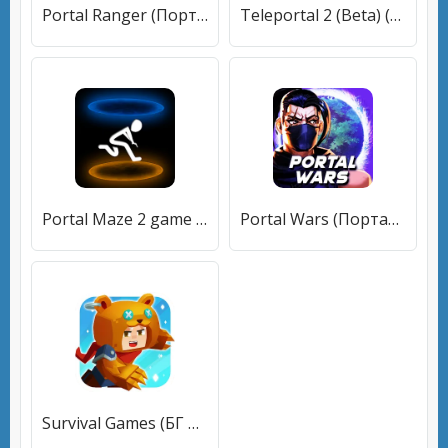
Portal Ranger (Портал Рейнджер) [МОД Premium] APK Android
Teleportal 2 (Beta) (Телепортал 2) [МОД Меню] APK Android
Portal Maze 2 game 3D aperture [МОД Много денег] APK Android
Portal Wars (Портал Варс) [МОД Mega Pack] APK Android
Survival Games (БГ портал) [МОД Много денег] APK Android