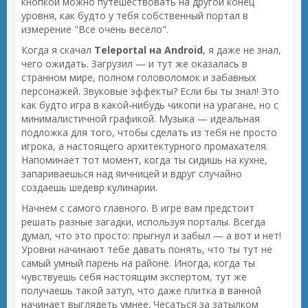
кнопкой можно путешествовать на другой конец
уровня, как будто у тебя собственный портал в
измерение "Все очень весело".
Когда я скачал
Teleportal на Android
, я даже не знал,
чего ожидать. Загрузил — и тут же оказалась в
странном мире, полном головоломок и забавных
персонажей. Звуковые эффекты? Если бы ты знал! Это
как будто игра в какой-нибудь чикопи на урагане, но с
минималистичной графикой. Музыка — идеальная
подложка для того, чтобы сделать из тебя не просто
игрока, а настоящего архитектурного промахателя.
Напоминает тот момент, когда ты сидишь на кухне,
запариваешься над яичницей и вдруг случайно
создаешь шедевр кулинарии.
Начнем с самого главного. В игре вам предстоит
решать разные загадки, используя порталы. Всегда
думал, что это просто: прыгнул и забыл — а вот и нет!
Уровни начинают тебе давать понять, что ты тут не
самый умный парень на районе. Иногда, когда ты
чувствуешь себя настоящим экспертом, тут же
получаешь такой затуп, что даже плитка в ванной
начинает выглядеть умнее. Чесаться за затылком