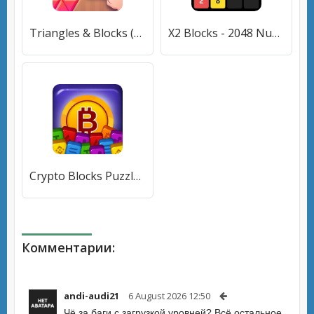
Triangles & Blocks (Полиблок) [МОД Меню] APK Android
X2 Blocks - 2048 Number Game (Блоки) [МОД Меню] APK Android
Crypto Blocks Puzzle Challenge [МОД Mega Pack] APK Android
Комментарии:
andi-audi21
6 August 2026 12:50
Чё за баги с загрузкой уровней? Всё остальное