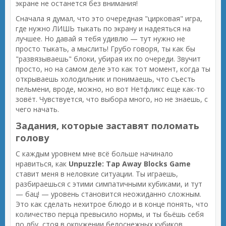
экране не останется без внимания!
Сначала я думал, что это очередная "цирковая" игра,
где нужно ЛИШЬ тыкать по экрану и надеяться на
лучшее. Но давай я тебя удивлю — тут нужно не
просто тыкать, а мыслить! Грубо говоря, ты как бы
"развязываешь" блоки, убирая их по очереди. Звучит
просто, но на самом деле это как тот момент, когда ты
открываешь холодильник и понимаешь, что съесть
пельмени, вроде, можно, но вот Нетфликс еще как-то
зовёт. Чувствуется, что выбора много, но не знаешь, с
чего начать.
Задания, которые заставят поломать
голову
С каждым уровнем мне всё больше начинало
нравиться, как
Unpuzzle: Tap Away Blocks Game
ставит меня в неловкие ситуации. Ты играешь,
разбираешься с этими симпатичными кубиками, и тут
— бац! — уровень становится неожиданно сложным.
Это как сделать нехитрое блюдо и в конце понять, что
количество перца превысило нормы, и ты бьёшь себя
по лбу, стоя в окружении белоснежных кубиков,