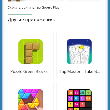
Скачать оригинал из Google Play
Другие приложения:
Puzzle Green Blocks (Пазл Зеленые Блоки) [МОД Mega Pack] APK Android
Tap Master - Take Blocks Away (Тап Мастер) [МОД Бесконечные монеты] APK Android