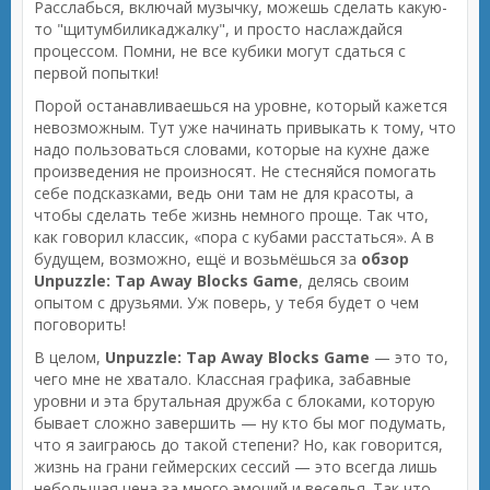
Расслабься, включай музычку, можешь сделать какую-
то "щитумбиликаджалку", и просто наслаждайся
процессом. Помни, не все кубики могут сдаться с
первой попытки!
Порой останавливаешься на уровне, который кажется
невозможным. Тут уже начинать привыкать к тому, что
надо пользоваться словами, которые на кухне даже
произведения не произносят. Не стесняйся помогать
себе подсказками, ведь они там не для красоты, а
чтобы сделать тебе жизнь немного проще. Так что,
как говорил классик, «пора с кубами расстаться». А в
будущем, возможно, ещё и возьмёшься за
обзор
Unpuzzle: Tap Away Blocks Game
, делясь своим
опытом с друзьями. Уж поверь, у тебя будет о чем
поговорить!
В целом,
Unpuzzle: Tap Away Blocks Game
— это то,
чего мне не хватало. Классная графика, забавные
уровни и эта брутальная дружба с блоками, которую
бывает сложно завершить — ну кто бы мог подумать,
что я заиграюсь до такой степени? Но, как говорится,
жизнь на грани геймерских сессий — это всегда лишь
небольшая цена за много эмоций и веселья. Так что,