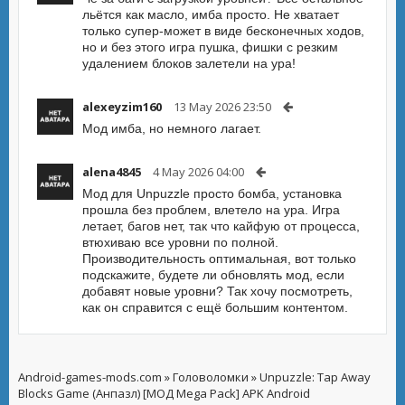
льётся как масло, имба просто. Не хватает
только супер-может в виде бесконечных ходов,
но и без этого игра пушка, фишки с резким
удалением блоков залетели на ура!
alexeyzim160
13 May 2026 23:50
Мод имба, но немного лагает.
alena4845
4 May 2026 04:00
Мод для Unpuzzle просто бомба, установка
прошла без проблем, влетело на ура. Игра
летает, багов нет, так что кайфую от процесса,
втюхиваю все уровни по полной.
Производительность оптимальная, вот только
подскажите, будете ли обновлять мод, если
добавят новые уровни? Так хочу посмотреть,
как он справится с ещё большим контентом.
Android-games-mods.com
»
Головоломки
» Unpuzzle: Tap Away
Blocks Game (Анпазл) [МОД Mega Pack] APK Android