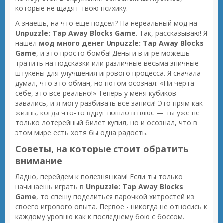
которые не щадят твою психику.
А знаешь, на что ещё подсел? На нереальный мод на
Unpuzzle: Tap Away Blocks Game
. Так, рассказываю! Я
нашел
мод много денег Unpuzzle: Tap Away Blocks
Game
, и это просто бомба! Деньги в игре можешь
тратить на подсказки или различные весьма эпичные
штукены для улучшения игрового процесса. Я сначала
думал, что это обман, но потом осознал: «Ни черта
себе, это всё реально!» Теперь у меня кубиков
завались, и я могу разбивать все записи! Это прям как
жизнь, когда что-то вдруг пошло в плюс — ты уже не
только лотерейный билет купил, но и осознал, что в
этом мире есть хотя бы одна радость.
Советы, на которые стоит обратить
внимание
Ладно, перейдем к полезняшкам! Если ты только
начинаешь играть в
Unpuzzle: Tap Away Blocks
Game
, то спешу поделиться парочкой хитростей из
своего игрового опыта. Первое - никогда не относись к
каждому уровню как к последнему бою с боссом.