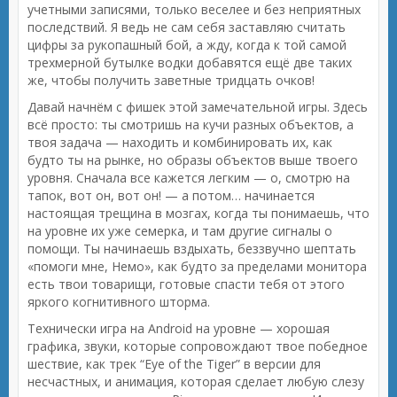
учетными записями, только веселее и без неприятных
последствий. Я ведь не сам себя заставляю считать
цифры за рукопашный бой, а жду, когда к той самой
трехмерной бутылке водки добавятся ещё две таких
же, чтобы получить заветные тридцать очков!
Давай начнём с фишек этой замечательной игры. Здесь
всё просто: ты смотришь на кучи разных объектов, а
твоя задача — находить и комбинировать их, как
будто ты на рынке, но образы объектов выше твоего
уровня. Сначала все кажется легким — о, смотрю на
тапок, вот он, вот он! — а потом… начинается
настоящая трещина в мозгах, когда ты понимаешь, что
на уровне их уже семерка, и там другие сигналы о
помощи. Ты начинаешь вздыхать, беззвучно шептать
«помоги мне, Немо», как будто за пределами монитора
есть твои товарищи, готовые спасти тебя от этого
яркого когнитивного шторма.
Технически игра на Android на уровне — хорошая
графика, звуки, которые сопровождают твое победное
шествие, как трек “Eye of the Tiger” в версии для
несчастных, и анимация, которая сделает любую слезу