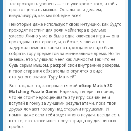
так проходить уровень — это уже кроме того, чтобы
просто щелкать мышью. Остальное и делаем,
визуализируя, как мы победим всех!
Некоторые даже используют свою интуицию, как будто
проходят кастинг для роли мейкапера в фильме
ужасов. Лично у меня была одна ключевая игра — она
проходила в интернете, и, о боже, я элегантно
задержал немного капли пота, когда мне надо было
собрать гору предметов за минимальное время. Но ты
знаешь, это улучшило меня как личность! Так что не
будь серым мышом, раскрой свои внутренние резервы,
и твои старания обязательно окупятся в виде
статусного значка “Гуру Матчей”!
Вот так, как-то, завершается мой
обзор Match 3D -
Matching Puzzle Game
. Надеюсь, теперь ты понял,
что не стоит недооценивать эту игру. Скачай её и
вступай в гонку за лучшими результатами, пока твои
друзья ломают голову над старыми игрушками. И
помни: даже если тебя ждет много неудач, всегда есть
кто-то, кто также ищет новую тридцатку для винных
пробок!