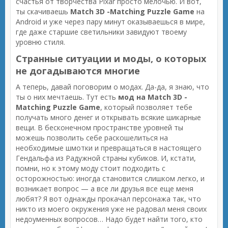
счастья от творчества Pixar просто мелочью. И вот,
ты скачиваешь
Match 3D -Matching Puzzle Game
на
Android и уже через пару минут оказываешься в мире,
где даже старшие светильники завидуют твоему
уровню стиля.
Странные ситуации и моды, о которых
не догадываются многие
А теперь, давай поговорим о модах. Да-да, я знаю, что
ты о них мечтаешь. Тут есть
мод на Match 3D -
Matching Puzzle Game
, который позволяет тебе
получать много денег и открывать всякие шикарные
вещи. В бесконечном пространстве уровней ты
можешь позволить себе раскошелиться на
необходимые шмотки и превращаться в настоящего
Гендальфа из Радужной страны кубиков. И, кстати,
помни, но к этому моду стоит подходить с
осторожностью: иногда становится слишком легко, и
возникает вопрос — а все ли друзья все еще меня
любят? Я вот однажды прокачал персонажа так, что
никто из моего окружения уже не радовал меня своих
недоуменных вопросов… Надо будет найти того, кто