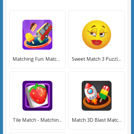
Matching Fun: Match Triple 3D (Матчинг Фан) [МОД Unlocked] APK Android
Sweet Match 3 Puzzle Game [МОД Unlocked] APK Android
Tile Match - Matching Game (Тайл Матч) [МОД Unlocked] APK Android
Match 3D Blast Matching Games [МОД Много денег] APK Android