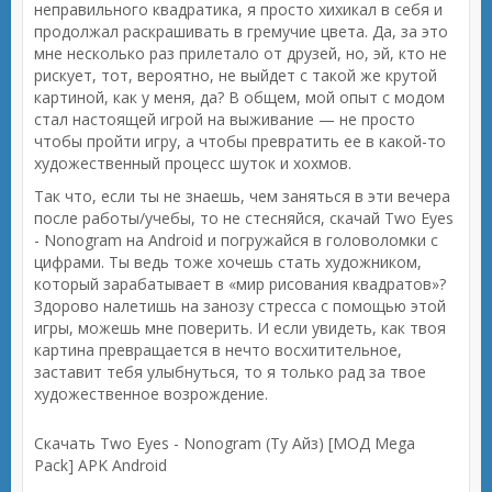
неправильного квадратика, я просто хихикал в себя и
продолжал раскрашивать в гремучие цвета. Да, за это
мне несколько раз прилетало от друзей, но, эй, кто не
рискует, тот, вероятно, не выйдет с такой же крутой
картиной, как у меня, да? В общем, мой опыт с модом
стал настоящей игрой на выживание — не просто
чтобы пройти игру, а чтобы превратить ее в какой-то
художественный процесс шуток и хохмов.
Так что, если ты не знаешь, чем заняться в эти вечера
после работы/учебы, то не стесняйся, скачай Two Eyes
- Nonogram на Android и погружайся в головоломки с
цифрами. Ты ведь тоже хочешь стать художником,
который зарабатывает в «мир рисования квадратов»?
Здорово налетишь на занозу стресса с помощью этой
игры, можешь мне поверить. И если увидеть, как твоя
картина превращается в нечто восхитительное,
заставит тебя улыбнуться, то я только рад за твое
художественное возрождение.
Скачать Two Eyes - Nonogram (Ту Айз) [МОД Mega
Pack] APK Android