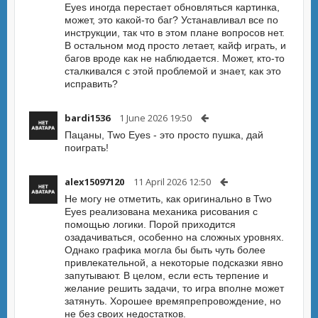
Eyes иногда перестает обновляться картинка,
может, это какой-то баг? Устанавливал все по
инструкции, так что в этом плане вопросов нет.
В остальном мод просто летает, кайф играть, и
багов вроде как не наблюдается. Может, кто-то
сталкивался с этой проблемой и знает, как это
исправить?
bardi1536
1 June 2026 19:50
Пацаны, Two Eyes - это просто пушка, дай
поиграть!
alex15097120
11 April 2026 12:50
Не могу не отметить, как оригинально в Two
Eyes реализована механика рисования с
помощью логики. Порой приходится
озадачиваться, особенно на сложных уровнях.
Однако графика могла бы быть чуть более
привлекательной, а некоторые подсказки явно
запутывают. В целом, если есть терпение и
желание решить задачи, то игра вполне может
затянуть. Хорошее времяпрепровождение, но
не без своих недостатков.