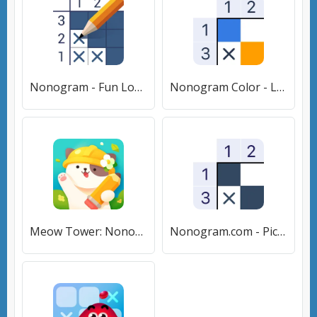
Nonogram - Fun Logic Puzzle (Нонограмма) [МОД Много денег] APK Android
Nonogram Color - Logic Puzzle [МОД Premium] APK Android
Meow Tower: Nonogram (Picross) (Мяу Тауэр) [МОД Mega Pack] APK Android
Nonogram.com - Picture Cross [МОД Бесконечные монеты] APK Android