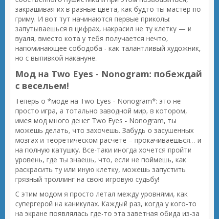
закрашивая их в разные цвета, как будто ты мастер по
гриму. И вот тут начинаются первые приколы:
запутываешься в цифрах, накрасил не ту клетку — и
вуаля, вместо кота у тебя получается нечто,
напоминающее сободоба - как талантливый художник,
но с выпивкой накануне.
Мод на Two Eyes - Nonogram: побеждай
с весельем!
Теперь о *моде на Two Eyes - Nonogram*: это не
просто игра, а тотально заводной мир, в котором,
имея мод много денег Two Eyes - Nonogram, ты
можешь делать, что захочешь. Забудь о засушенных
мозгах и теоретическом расчете – прокачиваешься… и
на полную катушку. Все-таки иногда хочется пройти
уровень, где ты знаешь, что, если не поймешь, как
раскрасить ту или иную клетку, можешь запустить
грязный троллинг на свою игровую судьбу!
С этим модом я просто летал между уровнями, как
супергерой на каникулах. Каждый раз, когда у кого-то
на экране появлялась где-то эта заветная обида из-за