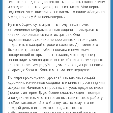
вместо лошадок и цветочков ты решаешь головоломку
и создаешь настоящие картины из чисел. Мои нервы
под конец уже плясали, как в каком-то клипе «Gangnam
Style», но кайф был неимоверный!
Ну и в общем, суть игры – ты получаешь поле,
заполненное цифрами, и твоя задача — раскрасить
клетки, основываясь на этих цифрах. Они
подсказывают, сколько непрерывных клеток нужно
закрасить в каждой строке и колонке. Для меня это
было как трезвые глубины океана и неумолимо
покоряющий шторм — я так залип, что под конец
начал видеть числа даже во сне. «Сколько там черных
клеток в третьем ряду?» — думал я, когда просыпался.
Старая добрая любовь к математике вернулась!
По мере прохождения уровней ты, как настоящий
художник, начинаешь создавать эпичные произведения
искусства. Начиная от простых фигурок вроде котиков
(привет, интернет!), до более сложных сцен – поверь,
иногда кажется, что ты готов выставить свою работу
в «Третьяковке». И это без шуток, потому что не
каждый день в игре можно создать своего
собственного пушистика и при этом позабавиться,