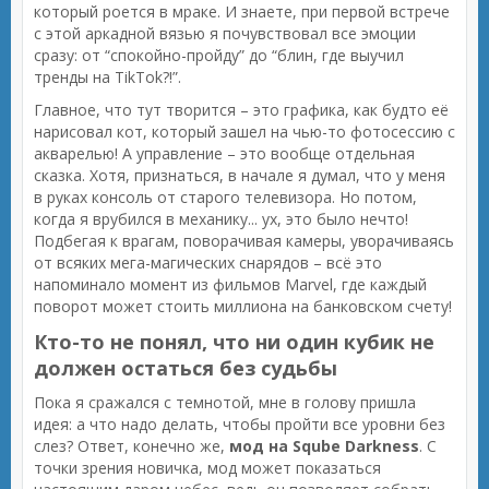
который роется в мраке. И знаете, при первой встрече
с этой аркадной вязью я почувствовал все эмоции
сразу: от “спокойно-пройду” до “блин, где выучил
тренды на TikTok?!”.
Главное, что тут творится – это графика, как будто её
нарисовал кот, который зашел на чью-то фотосессию с
акварелью! А управление – это вообще отдельная
сказка. Хотя, признаться, в начале я думал, что у меня
в руках консоль от старого телевизора. Но потом,
когда я врубился в механику... ух, это было нечто!
Подбегая к врагам, поворачивая камеры, уворачиваясь
от всяких мега-магических снарядов – всё это
напоминало момент из фильмов Marvel, где каждый
поворот может стоить миллиона на банковском счету!
Кто-то не понял, что ни один кубик не
должен остаться без судьбы
Пока я сражался с темнотой, мне в голову пришла
идея: а что надо делать, чтобы пройти все уровни без
слез? Ответ, конечно же,
мод на Sqube Darkness
. С
точки зрения новичка, мод может показаться