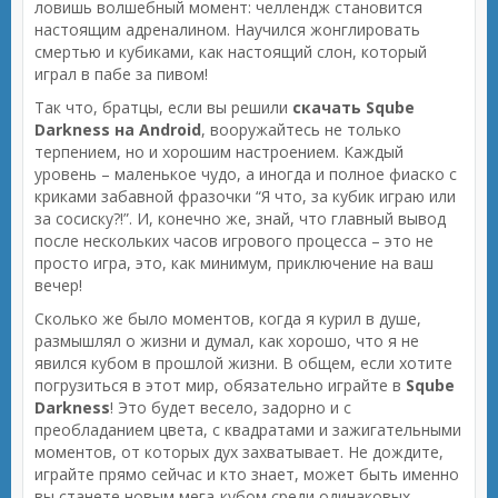
ловишь волшебный момент: челлендж становится
настоящим адреналином. Научился жонглировать
смертью и кубиками, как настоящий слон, который
играл в пабе за пивом!
Так что, братцы, если вы решили
скачать Sqube
Darkness на Android
, вооружайтесь не только
терпением, но и хорошим настроением. Каждый
уровень – маленькое чудо, а иногда и полное фиаско с
криками забавной фразочки “Я что, за кубик играю или
за сосиску?!”. И, конечно же, знай, что главный вывод
после нескольких часов игрового процесса – это не
просто игра, это, как минимум, приключение на ваш
вечер!
Сколько же было моментов, когда я курил в душе,
размышлял о жизни и думал, как хорошо, что я не
явился кубом в прошлой жизни. В общем, если хотите
погрузиться в этот мир, обязательно играйте в
Sqube
Darkness
! Это будет весело, задорно и с
преобладанием цвета, с квадратами и зажигательными
моментов, от которых дух захватывает. Не дождите,
играйте прямо сейчас и кто знает, может быть именно
вы станете новым мега-кубом среди одинаковых