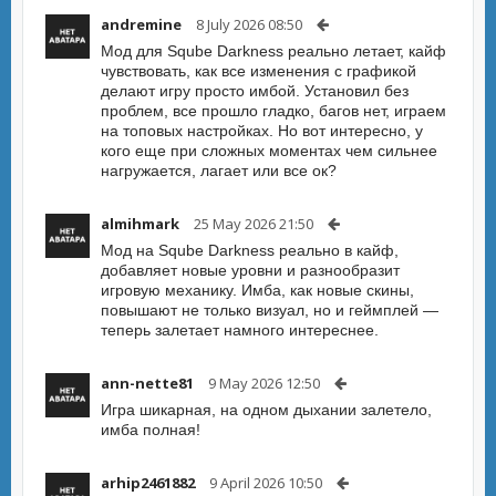
andremine
8 July 2026 08:50
Мод для Sqube Darkness реально летает, кайф
чувствовать, как все изменения с графикой
делают игру просто имбой. Установил без
проблем, все прошло гладко, багов нет, играем
на топовых настройках. Но вот интересно, у
кого еще при сложных моментах чем сильнее
нагружается, лагает или все ок?
almihmark
25 May 2026 21:50
Мод на Sqube Darkness реально в кайф,
добавляет новые уровни и разнообразит
игровую механику. Имба, как новые скины,
повышают не только визуал, но и геймплей —
теперь залетает намного интереснее.
ann-nette81
9 May 2026 12:50
Игра шикарная, на одном дыхании залетело,
имба полная!
arhip2461882
9 April 2026 10:50