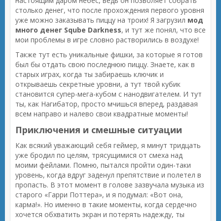
настоящим даром небес, ведь он позволяет собрать
столько денег, что после прохождения первого уровня
уже можно заказывать пиццу на троих! Я загрузил
мод
много денег Sqube Darkness
, и тут же понял, что все
мои проблемы в игре словно растворились в воздухе!
Также тут есть уникальные фишки, за которые я готов
был бы отдать свою последнюю пиццу. Знаете, как в
старых играх, когда ты забираешь ключик и
открываешь секретные уровни, а тут твой кубик
становится супер-мега-кубом с нанодвигателем. И тут
ты, как Нагибатор, просто мчишься вперед, раздавая
всем направо и налево свои квадратные моменты!
Приключения и смешные ситуации
Как всякий уважающий себя геймер, я минут тридцать
уже бродил по целям, трясущимися от смеха над
моими фейлами. Помню, пытался пройти один-таки
уровень, когда вдруг заденул препятствие и полетел в
пропасть. В этот момент в голове зазвучала музыка из
старого «Гарри Поттера», и я подумал: «Вот она,
карма!». Но именно в такие моменты, когда сердечно
хочется обхватить экран и потерять надежду, ты