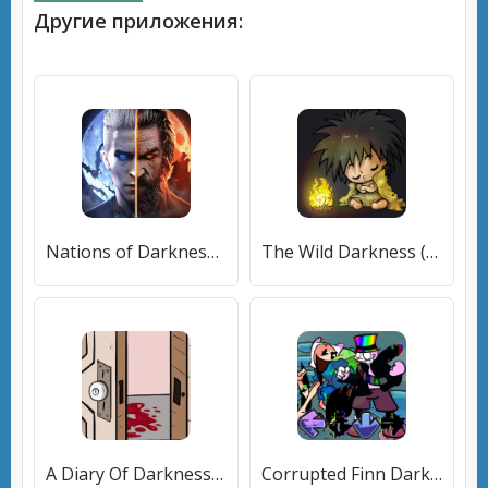
Другие приложения:
Nations of Darkness (Нейшнс оф Даркнесс) [МОД Mega Pack] APK Android
The Wild Darkness (Зе Уайлд Даркнесс) [МОД Много денег] APK Android
A Diary Of Darkness (А Дайри Оф Даркнесс) [МОД Все открыто] APK Android
Corrupted Finn Darkness Battle (ФНФ Финн Пибби Корруптед Мод) [МОД Бесконечные монеты] APK Android