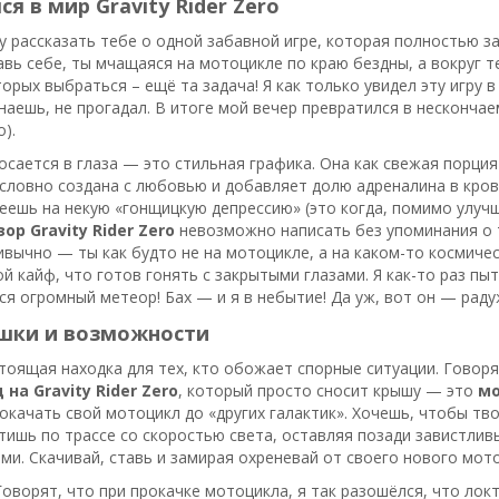
я в мир Gravity Rider Zero
чу рассказать тебе о одной забавной игре, которая полностью 
авь себе, ты мчащаяся на мотоцикле по краю бездны, а вокруг 
торых выбраться – ещё та задача! Я как только увидел эту игру 
знаешь, не прогадал. В итоге мой вечер превратился в несконч
).
осается в глаза — это стильная графика. Она как свежая порция
словно создана с любовью и добавляет долю адреналина в кровь.
ешь на некую «гонщицкую депрессию» (это когда, помимо улучш
ор Gravity Rider Zero
невозможно написать без упоминания о т
вычно — ты как будто не на мотоцикле, а на каком-то космичес
й кайф, что готов гонять с закрытыми глазами. Я как-то раз пыт
я огромный метеор! Бах — и я в небытие! Да уж, вот он — раду
шки и возможности
тоящая находка для тех, кто обожает спорные ситуации. Говоря
 на Gravity Rider Zero
, который просто сносит крышу — это
мо
качать свой мотоцикл до «других галактик». Хочешь, чтобы твой
тишь по трассе со скоростью света, оставляя позади завистлив
ми. Скачивай, ставь и замирая охреневай от своего нового мот
 Говорят, что при прокачке мотоцикла, я так разошёлся, что ло