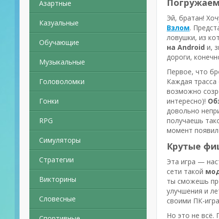
Погружаемс
Азартные
Эй, братан! Хо
Казуальные
Взлом
. Предст
ловушки, из ко
Обучающие
на Android
и, 
дороги, конечно
Музыкальные
Первое, что бр
Головоломки
Каждая трасса 
возможно созре
Гонки
интересно)!
Обз
довольно непри
RPG
получаешь тако
момент появилс
Симуляторы
Крутые фи
Стратегии
Эта игра — нас
сети такой
мод
Викторины
ты сможешь про
улучшения и ле
Словесные
своими ПК-игра
Но это не всё.
Спортивные