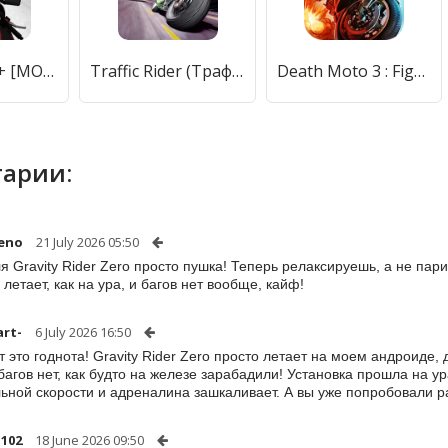
Traffic Rider+ [МОД Mega Pack] APK Android
Traffic Rider (Трафик Райдер) [МОД Меню] APK Android
Death Moto 3 : Fighting Rider (дет мото 3) [МОД Unlocked] APK Android
арии:
eno
21 July 2026 05:50
я Gravity Rider Zero просто пушка! Теперь релаксируешь, а не пар
 летает, как на ура, и багов нет вообще, кайф!
rt-
6 July 2026 16:50
от это годнота! Gravity Rider Zero просто летает на моем андроиде,
 багов нет, как будто на железе зарабадили! Установка прошла на ур
ьной скорости и адреналина зашкаливает. А вы уже попробовали ра
102
18 June 2026 09:50