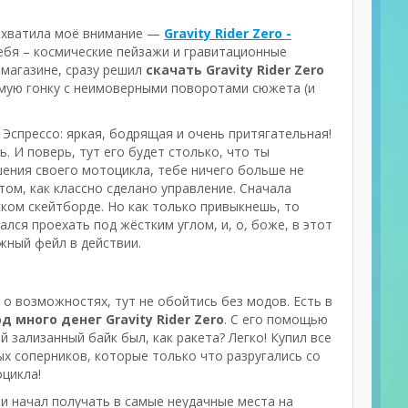
захватила моё внимание —
Gravity Rider Zero -
тебя – космические пейзажи и гравитационные
в магазине, сразу решил
скачать Gravity Rider Zero
аемую гонку с неимоверными поворотами сюжета (и
 Эспрессо: яркая, бодрящая и очень притягательная!
 И поверь, тут его будет столько, что ты
ения своего мотоцикла, тебе ничего больше не
ом, как классно сделано управление. Сначала
ком скейтборде. Но как только привыкнешь, то
ался проехать под жёстким углом, и, о, боже, в этот
жный фейл в действии.
 о возможностях, тут не обойтись без модов. Есть в
д много денег Gravity Rider Zero
. С его помощью
 зализанный байк был, как ракета? Легко! Купил все
ых соперников, которые только что разругались со
оцикла!
кти начал получать в самые неудачные места на