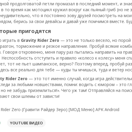
одной продолговатой петли промазал в последний момент, и зна
 в то время как мотоцикл кружил вокруг как пьяный гриб (но не 
еудивительно, что я постоянно зову друзей посмотреть на мои 
ядом, берись за свои девайсы и давай уже помчимся вместе. Бу
оторые пригодятся
о играть в
Gravity Rider Zero
— это не только весело, но порой 
разгон, торможение и резкое направление. Пробуй всякие комби
 Говоря откровенно, меня пару раз пытались направить на прав
. Неспособность отступить и правило «колесо к колесу» меня сп
ует, тот не пьет шампанское, верно? Поэтому вперед, пробуй ра
здесь все реально для тебе — куды ты мчишься, туда и ветер нос
ty Rider Zero
— это тот именно случай, когда игра действител
Следи за любыми новшествами, помни: водить с юмором – это гла
 но не забудь приземлиться!». Чего уж там! Отправляйся на поис
зают свои шлемы от зависти!
y Rider Zero (Гравити Райдер Зеро) [МОД Меню] APK Android
YOUTUBE ВИДЕО