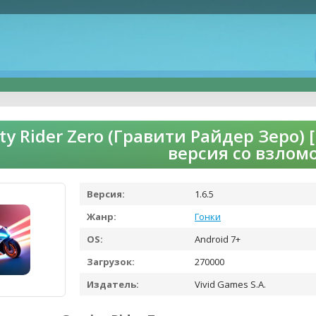
ity Rider Zero (Гравити Райдер Зеро
версия со взлом
Версия:
1.6.5
Жанр:
Гонки
OS:
Android 7+
Загрузок:
270000
Издатель:
Vivid Games S.A.