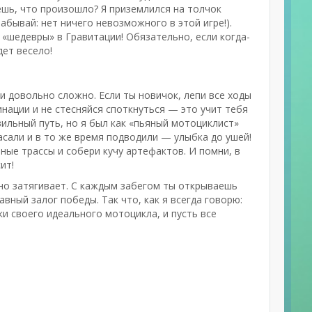
ешь, что произошло? Я приземлился на толчок
забывай: нет ничего невозможного в этой игре!).
«шедевры» в Гравитации! Обязательно, если когда-
дет весело!
и довольно сложно. Если ты новичок, лепи все ходы
нации и не стесняйся споткнуться — это учит тебя
ильный путь, но я был как «пьяный мотоциклист»
асали и в то же время подводили — улыбка до ушей!
зные трассы и собери кучу артефактов. И помни, в
ит!
ьно затягивает. С каждым забегом ты открываешь
вный залог победы. Так что, как я всегда говорю:
ки своего идеального мотоцикла, и пусть все