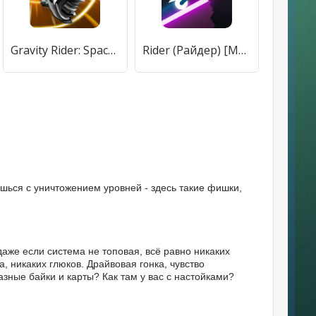
Gravity Rider: Space Bike Race (Гравити Райдер) [МОД Все открыто] APK Android
Rider (Райдер) [МОД Premium] APK Android
ишься с уничтожением уровней - здесь такие фишки,
 даже если система не топовая, всё равно никаких
а, никаких глюков. Драйвовая гонка, чувство
зные байки и карты? Как там у вас с настойками?