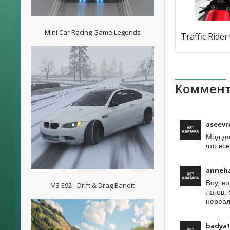
Mini Car Racing Game Legends
Коммент
aseevr
Мод дл
что все
anneha
Воу, в
M3 E92 - Drift & Drag Bandit
лагов,
нереал
badya1