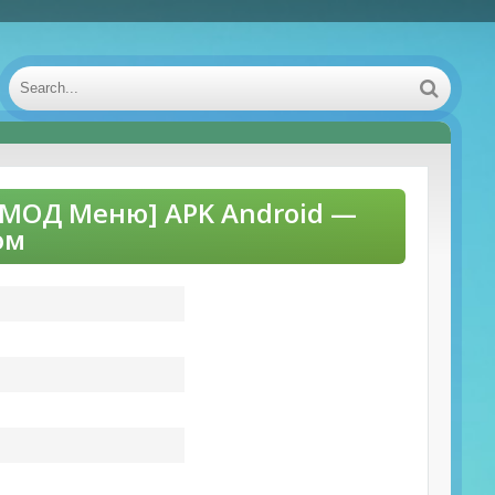
) [МОД Меню] APK Android —
ом