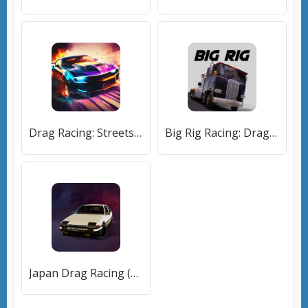
Drag Racing: Streets (ДрагРейсинг) [МОД Много денег] APK Android
Big Rig Racing: Drag racing (Биг Риг Рейсинг) [МОД Много денег] APK Android
Japan Drag Racing (Драгрейсинг в Японии) [МОД Unlocked] APK Android