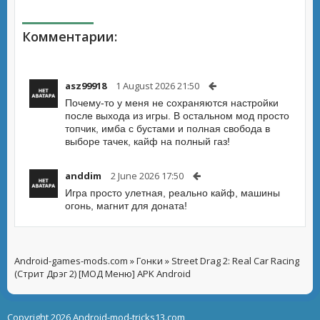
Комментарии:
asz99918
1 August 2026 21:50
Почему-то у меня не сохраняются настройки
после выхода из игры. В остальном мод просто
топчик, имба с бустами и полная свобода в
выборе тачек, кайф на полный газ!
anddim
2 June 2026 17:50
Игра просто улетная, реально кайф, машины
огонь, магнит для доната!
Android-games-mods.com
»
Гонки
» Street Drag 2: Real Car Racing
(Стрит Дрэг 2) [МОД Меню] APK Android
Copyright 2026 Android-mod-tricks13.com