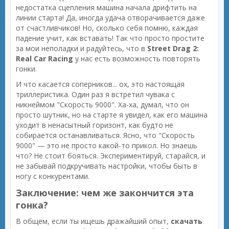
недостатка сцепления машина начала дрифтить на
линии старта! Да, иногда удача отворачивается даже
от счастливчиков! Но, сколько себя помню, каждая
падение учит, как вставать! Так что просто простите
за мои неполадки и радуйтесь, что в
Street Drag 2:
Real Car Racing
у нас есть возможность повторять
гонки.
И что касается соперников... ох, это настоящая
триллеристика. Один раз я встретил чувака с
никнеймом "Скорость 9000". Ха-ха, думал, что он
просто шутник, но на старте я увидел, как его машина
уходит в ненасытный горизонт, как будто не
собирается останавливаться. Ясно, что "Скорость
9000" — это не просто какой-то прикол. Но знаешь
что? Не стоит бояться. Экспериментируй, старайся, и
не забывай подкручивать настройки, чтобы быть в
ногу с конкурентами.
Заключение: чем же закончится эта
гонка?
В общем, если ты ищешь дражайший опыт,
скачать