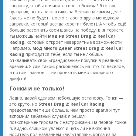
заправку, чтобы починить своего болида? Это как
праздник, но ты не платишь за бензин на самом деле
(здесь же не будет твоего старого друга менеджера
заправки, который всегда коротит билет). А чтобы ещё
больше разогнать свои шансы на победу, в интернете
ты можешь найти
мод на Street Drag 2: Real Car
Racing
, который откроет невероятные возможности.
Например,
мод много денег Street Drag 2: Real Car
Racing
пригодится тебе, если ты не любишь
откладывать свои «грандиозные» покупки в реальном
времени. Я сам такой, раскошелюсь на что-то веселое,
а потом главное — не проехать мимо шикарного
дрифта!
Гонки и не только!
Ладно, давай сделаем небольшую остановку. Гонки —
это круто, но
Street Drag 2: Real Car Racing
предоставляет ещё больше, чем просто драги! Я тут
вспомнил забавный случай: я решил
поэкспериментировать с настройками. На первой гонке
я, видно, слишком увлекся и чуть ли не включил
носитель под названием «дельтаплан», когда из-за