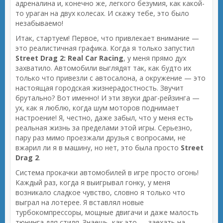
адреналина и, конечно же, легкого безумия, как какой-
то ураган на двух колесах. И скажу тебе, это было
незабываемо!
Итак, стартуем! Первое, что привлекает внимание —
это реалистичная графика. Когда я только запустил
Street Drag 2: Real Car Racing
, у меня прямо дух
захватило. Автомобили выглядят так, как будто их
только что привезли с автосалона, а окружение — это
настоящая городская жизнерадостность. Звучит
брутально? Вот именно! И эти звуки драг-рейзинга —
ух, как я люблю, когда шум моторов поднимает
настроение! Я, честно, даже забыл, что у меня есть
реальная жизнь за пределами этой игры. Серьезно,
пару раз мимо проезжали друзья с вопросами, не
вжарил ли я в машину, но нет, это была просто
Street
Drag 2
.
Система прокачки автомобилей в игре просто огонь!
Каждый раз, когда я выигрывал гонку, у меня
возникало сладкое чувство, словно я только что
выграл на лотерее. Я вставлял новые
турбокомпрессоры, мощные двигачи и даже малость
тюнинга для стиля. Знаешь, как это — заехать на