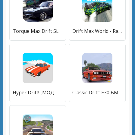
Torque Max Drift Simulator (Торк Макс Дрифт Симулятор) [МОД Все открыто] APK Android
Drift Max World - Racing Game (Дрифт Макс Ворлд) [МОД Бесконечные монеты] APK Android
Hyper Drift! [МОД Много денег] APK Android
Classic Drift: E30 BMW Racer (Классический дрифт) [МОД Mega Pack] APK Android