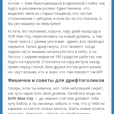
потом — бам! Выкатываешься в идеальной стойке, как
будто в рекламном ролике. Единственное, что
выделяет меня из старых гонщиков, это частые
столкновения с забором, и если бы за это платили, я
бы уже машину на ляму купил!
Кстати, вот вспомнил, короче, пару дней назад еду в
Drift Max City, переключаюсь на новый уровень, а там
такая трасса с узкими улочками - думал, всё, проводок
накрылся. Начал дрифтануть, этот момент, когда
задняя часть машины начала улетать в небо, а ты
Легоси, с задним видом на 180 градусов щебетал, как
будто на карусели. Откатился на пару метров назад,
прямо перед стеной. Мои друзья потом долго ржали,
но, чёрт возьми, кто ж знал, что там поворот такой?!
Фишечки и советы для дрифтоголиков
Теперь, если ты новичок, вот тебе небольшой секрет,
как чуть нарастить свой уровень. Качай все моды на
Drift Max City
— да, именно эти! Они добавят тебе
кучу бабла, и ты сможешь забыть о том, что у тебя на
кармане остается только мелочь. Взять новые колеса,
улучшить двигатель, сделать из своей машины