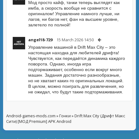
Мод просто кайф, тачки теперь выглядят как
имба, а скорость вообще не сравнится с
оригиналом! Управление намного лучше, ни
лагов, ни багов нет, фан на высшем уровне,
залетело по полной!
angel18-729
15 March 2026 14:50
Управление машиной в Drift Max City – это
настоящая находка для любителей дрифта!
Чувствуется, как передаётся динамика каждого
поворота. Однако, иногда игра
подтормаживает, особенно если вокруг много
машин. Задания достаточно разнообразные,
но не хватает каких-то оригинальных локаций.
В целом, можно поиграть для развлечения, но
не ожидал, что будут такие подтормаживания.
Android-games-mods.com
»
Гонки
» Drift Max City (Дрифт Макс
Сити) [МОД Premium] APK Android