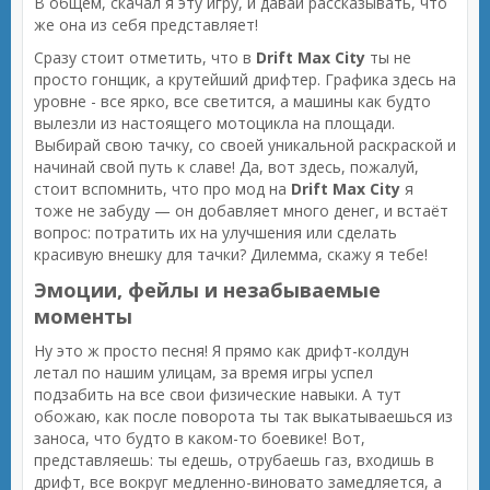
В общем, скачал я эту игру, и давай рассказывать, что
же она из себя представляет!
Сразу стоит отметить, что в
Drift Max City
ты не
просто гонщик, а крутейший дрифтер. Графика здесь на
уровне - все ярко, все светится, а машины как будто
вылезли из настоящего мотоцикла на площади.
Выбирай свою тачку, со своей уникальной раскраской и
начинай свой путь к славе! Да, вот здесь, пожалуй,
стоит вспомнить, что про мод на
Drift Max City
я
тоже не забуду — он добавляет много денег, и встаёт
вопрос: потратить их на улучшения или сделать
красивую внешку для тачки? Дилемма, скажу я тебе!
Эмоции, фейлы и незабываемые
моменты
Ну это ж просто песня! Я прямо как дрифт-колдун
летал по нашим улицам, за время игры успел
подзабить на все свои физические навыки. А тут
обожаю, как после поворота ты так выкатываешься из
заноса, что будто в каком-то боевике! Вот,
представляешь: ты едешь, отрубаешь газ, входишь в
дрифт, все вокруг медленно-виновато замедляется, а