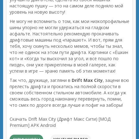
настоящую пушку — это на самом деле подняло мой
уровень на новую высоту!
Не могу не вспомнить о том, как мои низкопрофильные
шины упорно не могли удержаться на гладком
асфальте. Настоятельно рекомендую прокачивать
дрифтовые машины под «парашют». И вот, прям для
тебя, хочу скинуть несколько мемов, чтобы ты знал,
что не одинок на этом пути дрифта. Картинки с «Ёшкин
кот» и «Когда ты выскочил за угол, и всё пошло по
пизде», они уже прикреплены в моей галерее, как
успехи в игре — храню память об этих моментах!
Так что, дружище, загляни в
Drift Max City
, зацени всю
прелесть дрифта и прокатись на полной скорости в
своем собственном стильном автомобиле. А когда уж
сможешь весь город наизнанку перевернуть, помни,
что смех по дороге всегда лучше и пофиг на заборы!
Скачать Drift Max City (Дрифт Макс Сити) [МОД
Premium] APK Android