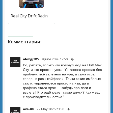
Real City Drift Racing Driving (Риал Сити Дрифт Рейсинг Драйвинг) [МОД Unlocked] APK Android
Комментарии:
alexgj385
9 June 2026 19:50
Во, ребята, только что воткнул мод на Drift Max
City, и это просто пушка! Установка прошла без
проблем, всё залетело на ура, а сама игра
теперь в разы кайфовей! Тачки такие имбовые
стали, управляются просто на изи, да и
графика стала ярче — забудь про лаги и
вылеты! Кто ещё юзает такие штуки? Как у вас
с производительностью?
ava-00
27 May 2026 23:50