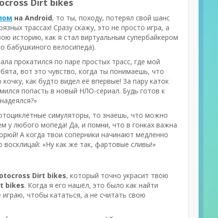
cross Dirt bikes
злом
на Android
, то ты, походу, потерял свой шанс
язных трассах! Сразу скажу, это не просто игра, а
вою историю, как я стал виртуальным супербайкером
го бабушкиного велосипеда).
чала прокатился по паре простых трасс, где мой
ебята, вот это чувство, когда ты понимаешь, что
кочку, как будто видел её впервые! За пару каток
емился попасть в новый НЛО-сериал. Будь готов к
 надеялся?»
 мотоциклетные симуляторы, то знаешь, что можно
м у любого мопеда! Да, и помни, что в гонках важна
горюй! А когда твои соперники начинают медленно
 восклицай: «Ну как же так, фартовые сливы!»
tocross Dirt bikes
, который точно украсит твою
t bikes
. Когда я его нашёл, это было как найти
 играю, чтобы кататься, а не считать свою