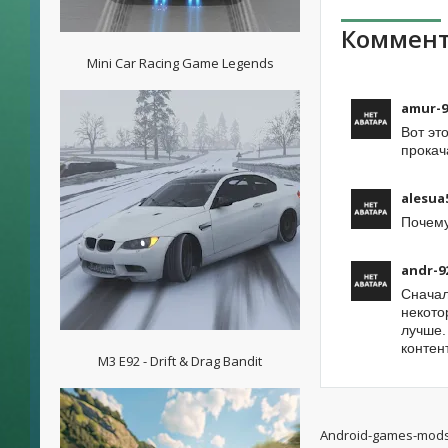
Коммент
Mini Car Racing Game Legends
amur-9
Вот эт
прокач
alesua
Почему
andr-9
Сначал
некото
лучше.
контен
M3 E92 - Drift & Drag Bandit
Android-games-mod