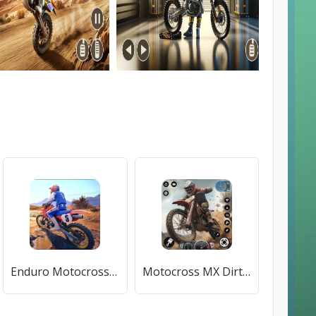
Enduro Motocross Dirt MX Bikes (Эндуро Мотокросс Грязь МХ Мотоциклы) [МОД Много денег] APK Android
Motocross MX Dirt Bike Games [МОД Много денег] APK Android