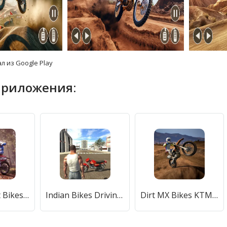
л из Google Play
приложения:
KTM MX Dirt Bikes Unleashed 3D (КТМ МХ Грязевые мотоциклы Освобожденные 3D) [МОД Бесконечные монеты] APK Android
Indian Bikes Driving 3D (Индийские мотоциклы Вождение 3D) [МОД Unlocked] APK Android
Dirt MX Bikes KTM Motocross 3D (Дирт МХ Байкс КТМ Мотокросс 3Д) [МОД Все открыто] APK Android