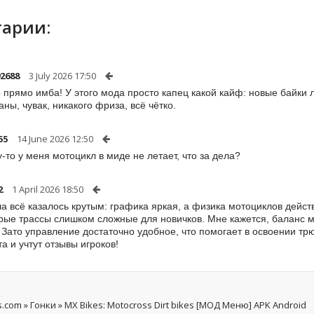
арии:
2688
3 July 2026 17:50
о прямо имба! У этого мода просто капец какой кайф: новые байки 
аны, чувак, никакого фриза, всё чётко.
55
14 June 2026 12:50
-то у меня мотоцикл в миде не летает, что за дела?
2
1 April 2026 18:50
а всё казалось крутым: графика яркая, а физика мотоциклов действ
рые трассы слишком сложные для новичков. Мне кажется, баланс 
 Зато управление достаточно удобное, что помогает в освоении тр
та и учтут отзывы игроков!
s.com
»
Гонки
» MX Bikes: Motocross Dirt bikes [МОД Меню] APK Android