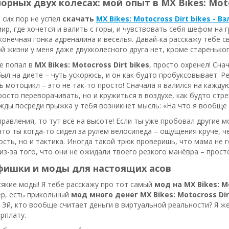
порных двух колесах: мой опыт в MX Bikes: Moto
о сих пор не успел
скачать
MX Bikes: Motocross Dirt bikes - В
ир, где хочется и валить с горы, и чувствовать себя шефом на гр
онечная гонка адреналина и веселья. Давай-ка расскажу тебе с
ой жизни у меня даже двухколесного друга нет, кроме старенько
е попал в
MX Bikes: Motocross Dirt bikes
, просто охренел! Сна
был на диете – чуть ускорюсь, и он как будто пробуксовывает. Р
 мотоцикл – это не так-то просто! Сначала я валился на каждую 
росто переворачивать, но и кружиться в воздухе, как будто стр
жды посреди прыжка у тебя возникнет мысль: «На что я вообще
правления, то тут всё на высоте! Если ты уже пробовал другие
что ты когда-то сидел за рулем велосипеда – ощущения круче, че
ость, но и тактика. Иногда такой трюк проверишь, что мама не 
из-за того, что они не ожидали твоего резкого манёвра – просто
фишки и моды для настоящих асов
сякие моды! Я тебе расскажу про тот самый
мод на MX Bikes: Mo
ер, есть прикольный
мод много денег MX Bikes: Motocross Dir
 Эй, кто вообще считает деньги в виртуальной реальности? Я же
рплату.