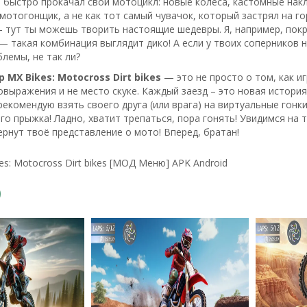
 быстро прокачал свой мотоцикл: новые колеса, кастомные накл
мотогонщик, а не как тот самый чувачок, который застрял на г
 тут ты можешь творить настоящие шедевры. Я, например, пок
— такая комбинация выглядит дико! А если у твоих соперников
блемы, не так ли?
р MX Bikes: Motocross Dirt bikes
— это не просто о том, как иг
овыражения и не место скуке. Каждый заезд – это новая история
екомендую взять своего друга (или врага) на виртуальные гонки,
го прыжка! Ладно, хватит трепаться, пора гонять! Увидимся на 
рнут твоё представление о мото! Вперед, братан!
es: Motocross Dirt bikes [МОД Меню] APK Android