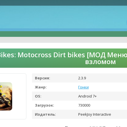
ikes: Motocross Dirt bikes [МОД Мен
взломом
Версия:
2.3.9
Жанр:
Гонки
OS:
Android 7+
Загрузок:
730000
Издатель:
PeekJoy Interactive