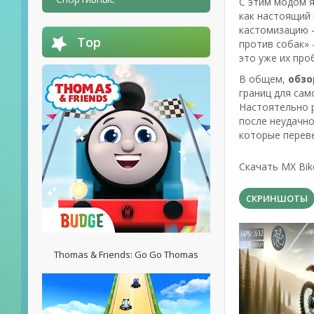
С этим модом я
как настоящий 
кастомизацию –
Top
против собак» 
это уже их про
В общем,
обзо
границ для сам
Настоятельно р
после неудачно
которые переве
Скачать MX Bik
СКРИНШОТЫ
Thomas & Friends: Go Go Thomas