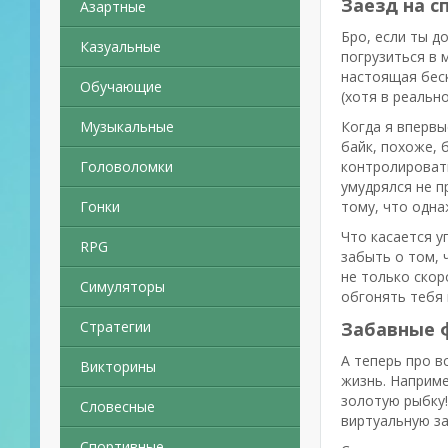
Заезд на с
Азартные
Бро, если ты д
Казуальные
погрузиться в м
настоящая беск
Обучающие
(хотя в реальн
Музыкальные
Когда я впервы
байк, похоже, 
Головоломки
контролировать
умудрялся не п
Гонки
тому, что одна
Что касается у
RPG
забыть о том, 
не только скор
Симуляторы
обгонять тебя 
Стратегии
Забавные 
А теперь про в
Викторины
жизнь. Наприм
золотую рыбку!
Словесные
виртуальную за
Спортивные