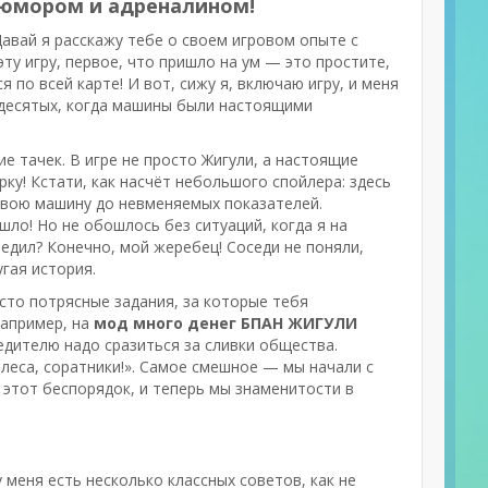
юмором и адреналином!
авай я расскажу тебе о своем игровом опыте с
 эту игру, первое, что пришло на ум — это простите,
я по всей карте! И вот, сижу я, включаю игру, и меня
идесятых, когда машины были настоящими
е тачек. В игре не просто Жигули, а настоящие
ку! Кстати, как насчёт небольшого спойлера: здесь
свою машину до невменяемых показателей.
ло! Но не обошлось без ситуаций, когда я на
бедил? Конечно, мой жеребец! Соседи не поняли,
гая история.
сто потрясные задания, за которые тебя
например, на
мод много денег БПАН ЖИГУЛИ
бедителю надо сразиться за сливки общества.
олеса, соратники!». Самое смешное — мы начали с
 этот беспорядок, и теперь мы знаменитости в
 у меня есть несколько классных советов, как не