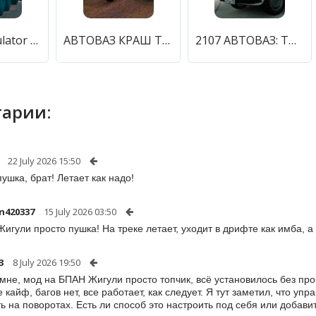
Offroad Simulator Online 4x4 (Оффроуд Симулятор Онлайн 44) [МОД Unlocked] APK Android
АВТОВАЗ КРАШ ТЕСТ СИМУЛЯТОР [МОД Много денег] APK Android
2107 АВТОВАЗ: ТЮНИНГ И ДРИФТ (две тысячи сто семь) [МОД Unlocked] APK Android
арии:
22 July 2026 15:50
пушка, брат! Летает как надо!
n420337
15 July 2026 03:50
игули просто пушка! На треке летает, уходит в дрифте как имба, а в
3
8 July 2026 19:50
 мне, мод на БПАН Жигули просто топчик, всё установилось без п
 кайф, багов нет, все работает, как следует. Я тут заметил, что уп
ть на поворотах. Есть ли способ это настроить под себя или добав