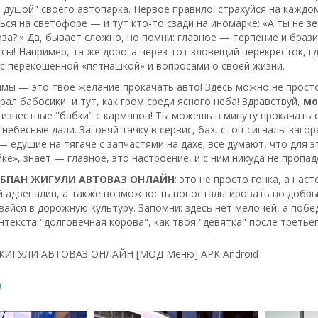
 душой" своего автопарка. Первое правило: страхуйся на каждом
ся на светофоре — и тут кто-то сзади на иномарке: «А ты не зев
за?!» Да, бывает сложно, но помни: главное — терпение и браз
сы! Например, та же дорога через тот зловещий перекресток, гд
с перекошенной «пятнашкой» и вопросами о своей жизни.
мы — это твое желание прокачать авто! Здесь можно не просто 
рал бабосики, и тут, как гром среди ясного неба! Здравствуй,
мо
известные "бабки" с карманов! Ты можешь в минуту прокачать с
 небесные дали. Загоняй тачку в сервис, бах, стоп-сигналы загор
— едущие на тягаче с запчастями на дахе; все думают, что для э
йке», знает — главное, это настроение, и с ним никуда не пропад
БПАН ЖИГУЛИ АВТОВАЗ ОНЛАЙН
: это не просто гонка, а нас
й адреналин, а также возможность поностальгировать по добрым
вайся в дорожную культуру. Запомни: здесь нет мелочей, а побе
нтекста "долговечная корова", как твоя "девятка" после третьег
 ЖИГУЛИ АВТОВАЗ ОНЛАЙН [МОД Меню] APK Android