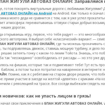
БПАН ЖИГУЛИ АВТОВАЗ ОНЛАЙН: Заправляйся 
е, готов покорять виртуальные дороги с любимыми Жигулями? Д
АВТОВАЗ ОНЛАЙН на Android
на Android. Как только я скачал
ринка моего деда не сравнится с тем, как я уже успел прокатитьс
вает атмосфера: перехватываешь отзвуки старых добрых восьм
 наших дорогах.
да открываешь игру, первое, что тебя радует — это многообрази
кого автопрома. Я выбрал себе «классический» вариант — семёр
БПАН ЖИГУЛИ АВТОВАЗ ОНЛАЙН
, где ты можешь прокачивать 
, ты подправляешь движок, ставишь мощную турбину, и дело пош
 решаю затеять гонку с каком-то лихим Тойота. Знаешь, кто по
ба так "неожиданно" освободилась от рассады — но это уже дру
люсь на фишках, которые так и подмигивают тебе! Тут есть про
баблом, а потом ты все потратил на наваренное в интернете: 
АЙН
. Помню, как я с ребятами на старом дворе решили, что по
е: прими участие в заезде на желтой «девятке» с криками «На к
ончили с революцией на трассе. Все соседи выбежали глядеть на
 новичков: как не упасть лицом в грязь!
 начал свои приключения в
БПАН ЖИГУЛИ АВТОВАЗ ОНЛАЙН
,