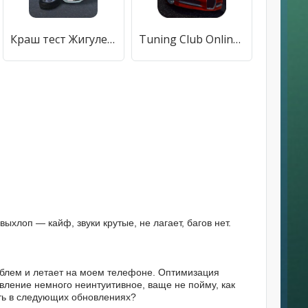
Краш тест Жигулей АвтоВАЗ Опер [МОД Premium] APK Android
Tuning Club Online (Тюнинг Клуб Онлайн) [МОД Бесконечные монеты] APK Android
ыхлоп — кайф, звуки крутые, не лагает, багов нет.
роблем и летает на моем телефоне. Оптимизация
равление немного неинтуитивное, ваще не пойму, как
ить в следующих обновлениях?