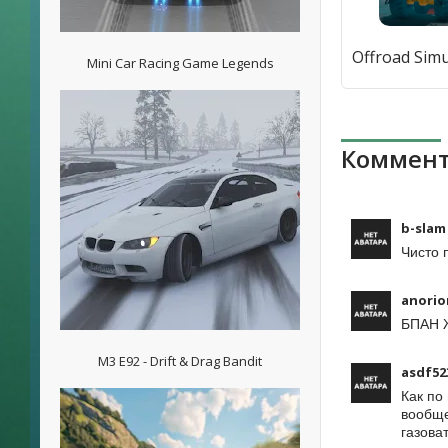
Mini Car Racing Game Legends
Коммент
b-slam
Чисто 
anorio
БПАН Ж
M3 E92 - Drift & Drag Bandit
asdf52
Как по
вообще
газова