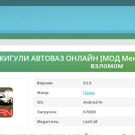
ЖИГУЛИ АВТОВАЗ ОНЛАЙН [МОД Меню]
взломом
Версия:
0.5.6
Жанр:
Гонки
OS:
Android 9+
Загрузок:
670000
Издатель:
LastCall