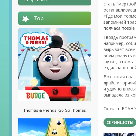
стать "мертвой
останавливаешь
«Где мои тормо
Top
запоминай трас
полчаса позже 
Гвоздь програм
например, соби
вырывает всем 
воем рвануть в
шутит, что мы 
ездил на «копе
Вот такая она,
драйв и горячи
и удачно вписы
выпадала из ко
Скачать БПАН
Thomas & Friends: Go Go Thomas
СКРИНШОТЫ