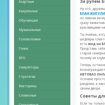
За рулем 
Азартные
Ну что, дружищ
Казуальные
БПАН ЖИГУЛИ 
но пивная вече
Обучающие
сразу захваты
красавицами на
Музыкальные
Ты знаешь, ког
Головоломки
шедевры советс
есть
мод на 
Гонки
Представь себе
старой семёрке
RPG
почему их клум
Теперь останов
Симуляторы
вознаграждают 
АВТОВАЗ ОНЛ
Стратегии
Условие просто
рандома, а зак
Викторины
своем дворе.
Словесные
Советы для
Если ты только
Спортивные