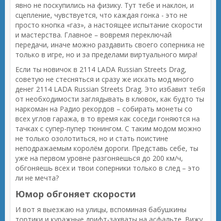
явно не поскупились на физику. Тут тебе и наклон, и
сцепление, чувствуется, что каждая гонка - это не
просто кнопка «газ», а настоящее испытание скорости
и мастерства. Главное – вовремя переключай
передачи, иначе можно раздавить своего соперника не
только в игре, но и за пределами виртуального мира!
Если ты новичок в 2114 LADA Russian Streets Drag,
советую не стесняться и сразу же искать мод много
денег 2114 LADA Russian Streets Drag. Это избавит тебя
от необходимости заглядывать в клювок, как будто ты
наркоман на Радио рекордов – собирать монеты со
всех углов гаража, в то время как соседи гоняются на
тачках с супер-пупер тюнингом. С таким модом можно
не только озолотиться, но и стать поистине
неподражаемым королём дороги. Представь себе, ты
уже на первом уровне разгоняешься до 200 км/ч,
обгоняешь всех и твои соперники только в след – это
ли не мечта?
Юмор обгоняет скорости
И вот я выезжаю на улицы, вспоминая бабушкины
тортики и куражные дрифт-захваты на асфальте. Вижу