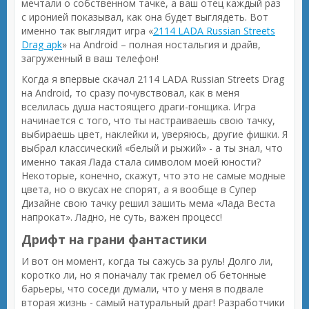
мечтали о собственном тачке, а ваш отец каждый раз
с иронией показывал, как она будет выглядеть. Вот
именно так выглядит игра «
2114 LADA Russian Streets
Drag apk
» на Android – полная ностальгия и драйв,
загруженный в ваш телефон!
Когда я впервые скачал 2114 LADA Russian Streets Drag
на Android, то сразу почувствовал, как в меня
вселилась душа настоящего драги-гонщика. Игра
начинается с того, что ты настраиваешь свою тачку,
выбираешь цвет, наклейки и, уверяюсь, другие фишки. Я
выбрал классический «белый и рыжий» - а ты знал, что
именно такая Лада стала символом моей юности?
Некоторые, конечно, скажут, что это не самые модные
цвета, но о вкусах не спорят, а я вообще в Супер
Дизайне свою тачку решил зашить мема «Лада Веста
напрокат». Ладно, не суть, важен процесс!
Дрифт на грани фантастики
И вот он момент, когда ты сажусь за руль! Долго ли,
коротко ли, но я поначалу так гремел об бетонные
барьеры, что соседи думали, что у меня в подвале
вторая жизнь - самый натуральный драг! Разработчики