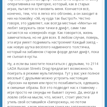
оперативника на пригорке, который, как в старых
играх, пытается остановить меня. Кончается всё,
конечно, тем, что я легко его обгоняю, а он заходит в
них на помойку: «Эй, ну куда так быстро?!». Честно
говоря, это удивляет, как всегда местные «Менты» не
любят загружать свои тачки в дрифт, сами там
катаются на «северной» езде. Как говорится, жизнь
замечательна, но не для всех. В любом случае, поверь,
эта игра умеет поднимать настроение! Каждый заезд –
как новую шутка весёлого надменного толстячка,
который на забавном старом форде делал дрифт, пока
не съехал в кусты.
Ну, а если вы захотите покататься с друзьями, то 2114
LADA Russian Streets Drag предлагает возможность
поиграть в режиме мультиплеера. Тут у вас уже полное
веселье! С друзьями можно устроить настоящие
«броски» на время или просто позабавиться, одевшись
в смешные образы. Всё это подводит нас к главному –
игре просто ни секунды не бывает скучно. Да, иногда я
ловлю себя на мысли, что, может, стоит увести в
утиль свой оставшийся «Запорожец», но потом
вспоминаю, какие эпические гонки мы запланировали