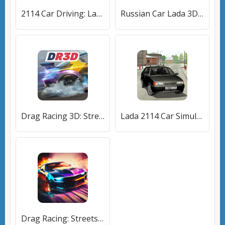
2114 Car Driving: Lada sedan [МОД Много денег] APK Android
Russian Car Lada 3D [МОД Все открыто] APK Android
Drag Racing 3D: Streets 2 (Драг Рейсинг 3Д) [МОД Mega Pack] APK Android
Lada 2114 Car Simulator [МОД Mega Pack] APK Android
Drag Racing: Streets (ДрагРейсинг) [МОД Много денег] APK Android