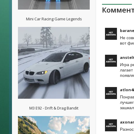
Коммент
Mini Car Racing Game Legends
barane
Не сов
вот фи
anstel
Игра р
лагает
появля
atlon4
Понрав
лучшег
M3 E92 - Drift & Drag Bandit
зашкал
axonar
Разнос