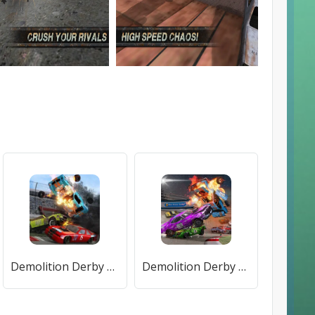
Demolition Derby 2 (Демолиция Дерби 2) [МОД Mega Pack] APK Android
Demolition Derby 3 (Демолиция Дерби 3) [МОД Бесконечные монеты] APK Android