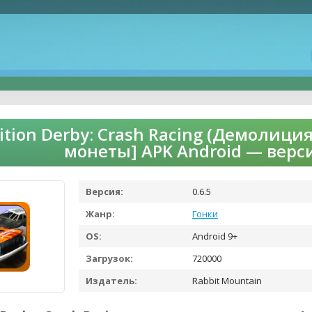
ition Derby: Crash Racing (Демолиц
монеты] APK Android — верс
Версия:
0.6.5
Жанр:
Гонки
OS:
Android 9+
Загрузок:
720000
Издатель:
Rabbit Mountain