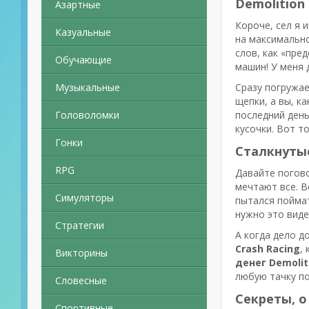
Demolition 
Азартные
Короче, сел я 
Казуальные
на максимально
слов, как «пре
Обучающие
машин! У меня 
Музыкальные
Сразу погружае
щепки, а вы, к
Головоломки
последний день
кусочки. Вот т
Гонки
Сталкнутые
RPG
Давайте погов
мечтают все. Вс
Симуляторы
пытался поймат
нужно это виде
Стратегии
А когда дело д
Crash Racing
,
Викторины
денег Demolit
любую тачку по
Словесные
Секреты, о
Спортивные