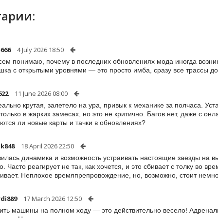
арии:
666
4 July 2026 18:50
сем понимаю, почему в последних обновлениях мода иногда возник
шка с открытыми уровнями — это просто имба, сразу все трассы до
622
11 June 2026 08:00
еально крутая, залетело на ура, привык к механике за полчаса. Ус
 только в жарких замесах, но это не критично. Багов нет, даже с он
ются ли новые карты и тачки в обновлениях?
ik848
18 April 2026 22:50
илась динамика и возможность устраивать настоящие заезды на вы
о. Часто реагирует не так, как хочется, и это сбивает с толку во 
ивает. Неплохое времяпрепровождение, но, возможно, стоит немно
di889
17 March 2026 12:50
ить машины на полном ходу — это действительно весело! Адреналин