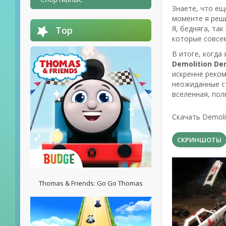
Знаете, что ещ
моменте я реши
Я, бедняга, та
Top
которые совсем
В итоге, когда
Demolition Der
искренне реко
неожиданные ст
вселенная, пол
Скачать Demoli
СКРИНШОТЫ
Thomas & Friends: Go Go Thomas