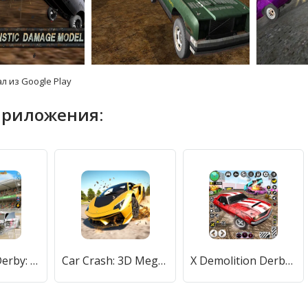
л из Google Play
приложения:
Demolition Derby: Car Games [МОД Много денег] APK Android
Car Crash: 3D Mega Demolition (Кар краш) [МОД Premium] APK Android
X Demolition Derby : Car Games [МОД Mega Pack] APK Android