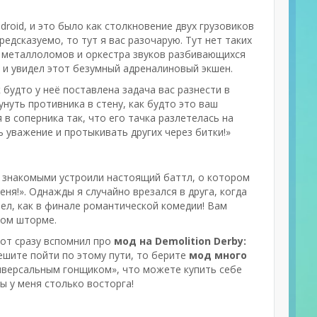
droid, и это было как столкновение двух грузовиков
редсказуемо, то тут я вас разочарую. Тут нет таких
их металлоломов и оркестра звуков разбивающихся
з и увидел этот безумный адреналиновый экшен.
 будто у неё поставлена задача вас разнести в
нуть противника в стену, как будто это ваш
 в соперника так, что его тачка разлетелась на
ть уважение и протыкивать других через битки!»
 знакомыми устроили настоящий баттл, о котором
меня!». Однажды я случайно врезался в друга, когда
ел, как в финале романтической комедии! Вам
ком шторме.
вот сразу вспомнил про
мод на Demolition Derby:
ешите пойти по этому пути, то берите
мод много
ниверсальным гонщиком», что можете купить себе
ы у меня столько восторга!