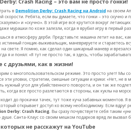
Derby: Crash Racing – это вам не просто гонки!
играть в
Demolition Derby: Crash Racing на Android
на своем An
й скорости. Ребята, если вы думаете, что гонки – это скучно и п
дсказуемо» и «скучно». В этой игре всё крутится вокруг летающ
даже мурашки по коже залезли, когда я врубил игру в первый ра
шься в атмосферу дерби. Представьте: машина летит на вас, как
ак истинный гонщик-выживальщик, маневрируете и стараетесь всу
 на свете. Я помню, как сделал один шикарный маневр и врезался
огда я и понял: «Я тут не просто так, я здесь, чтобы зарабатыва
 с друзьями, как в жизни!
орим о многопользовательском режиме. Это просто улет! Мы со
е эти уловки, стратегии, смешные ситуации и крики: «Нет, не в 
ь нужный угол для убийственного поворота, и он так же подлет
ть, когда все просто разлетаются в стороны, как куклы на морс
оходит до прокачки тачек, тут тоже куча забавных моментов. Я 
 который открывает доступ ко всему необходимому. Если вдруг р
ion Derby: Crash Racing
. Вы сразу почувствуете себя таким «у
 душе. Санта-Клаус со своим мешком подарков вряд ли вызвал б
 которых не расскажут на YouTube