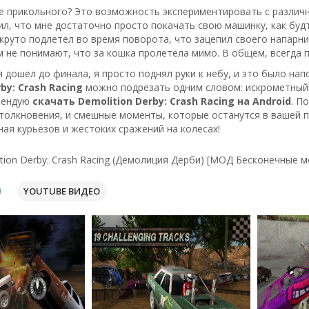
е прикольного? Это возможность экспериментировать с различны
л, что мне достаточно просто покачать свою машинку, как будт
к круто подлетел во время поворота, что зацепил своего напарни
 не понимают, что за кошка пролетела мимо. В общем, всегда 
 я дошел до финала, я просто поднял руки к небу, и это было на
by: Crash Racing
можно подрезать одним словом: искрометный! 
мендую
скачать Demolition Derby: Crash Racing на Android
. П
олкновения, и смешные моменты, которые останутся в вашей па
ная курьезов и жестоких сражений на колесах!
tion Derby: Crash Racing (Демолиция Дерби) [МОД Бесконечные м
YOUTUBE ВИДЕО