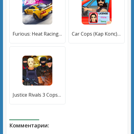
Furious: Heat Racing 2024 (Фьюриъс) [МОД Бесконечные монеты] APK Android
Car Cops (Кар Копс) [МОД Все открыто] APK Android
Justice Rivals 3 Cops&Robbers [МОД Меню] APK Android
Комментарии: