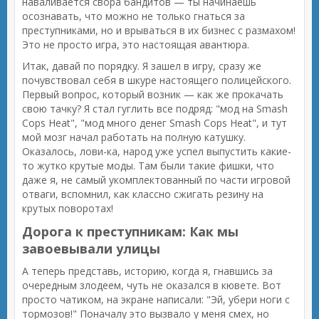
наваливается свора бандитов — ты начинаешь
осознавать, что можно не только гнаться за
преступниками, но и врываться в их бизнес с размахом!
Это не просто игра, это настоящая авантюра.
Итак, давай по порядку. Я зашел в игру, сразу же
почувствовал себя в шкуре настоящего полицейского.
Первый вопрос, который возник — как же прокачать
свою тачку? Я стал гуглить все подряд: "мод на Smash
Cops Heat", "мод много денег Smash Cops Heat", и тут
мой мозг начал работать на полную катушку.
Оказалось, лови-ка, народ уже успел выпустить какие-
то жутко крутые моды. Там были такие фишки, что
даже я, не самый укомплектованный по части игровой
отваги, вспомнил, как классно сжигать резину на
крутых поворотах!
Дорога к преступникам: Как мы
завоевывали улицы
А теперь представь, историю, когда я, гнавшись за
очередным злодеем, чуть не оказался в кювете. Вот
просто чатиком, на экране написали: "Эй, убери ноги с
тормозов!" Поначалу это вызвало у меня смех, но