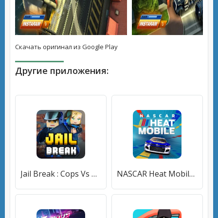
Скачать оригинал из Google Play
Другие приложения:
Jail Break : Cops Vs Robbers (Джейл Брейк) [МОД Unlocked] APK Android
NASCAR Heat Mobile (НАСКАР Хит Мобилай) [МОД Много денег] APK Android