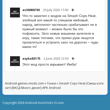
av36908743
20 July 2026 17:00
Что-то заметил с модом на Smash Cops Heat,
злобный коп какой-то слишком имбовый,
народ, автопилот частенько срабатывает не в
нужный момент – можно было бы это
пофиксить. Зато новые машинки залетели в
игру, такие топчики, что прямо руки чешутся
прокатиться и устроить хаос на дорогах – чудо
какое-то!
asyka83175
2 June 2026 12:50
Этот мод просто взрывает! Имба!
Android-games-mods.com
»
Гонки
» Smash Cops Heat (Смеш копс
хит) [МОД Много денег] APK Android
Copyright 2026 Android-mod-tricks13.com