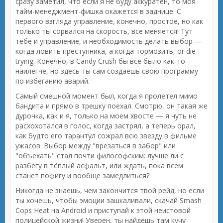
сразу заметил, что если я не буду аккуратен, то моя
тайм-менеджмент-фишка окажется в заднице. С
первого взгляда управление, конечно, простое, но как
только ты сорвался на скорость, все меняется! Тут
тебе и управление, и необходимость делать выбор —
когда ловить преступника, а когда тормозить, or die
trying. Конечно, в Candy Crush бы всё было как-то
наилегче, но здесь ты сам создаешь свою программу
по избеганию аварий.
Самый смешной момент был, когда я пролетел мимо
бандита и прямо в трешку поехал. Смотрю, он такая же
дурочка, как и я, только на моем хвосте — я чуть не
расхохотался в голос, когда застрял, а теперь орал,
как будто его тарантул сожрал всю звезду в фильме
ужасов. Выбор между "врезаться в забор" или
"объехать" стал почти философским: лучше ли с
разбегу в тёплый асфальт, или ждать, пока всем
станет пофигу и вообще замедлиться?
Никогда не знаешь, чем закончится твой рейд, но если
ты хочешь, чтобы эмоции зашкаливали, скачай Smash
Cops Heat на Android и приступай к этой неистовой
полицейской жизни! Уверен, ты найдешь там кучу