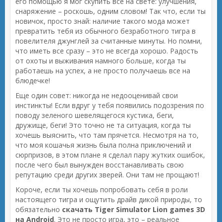
его помощью я мог скупить все на свете: улучшения,
снаряжение – роскошь, одним словом! Так что, если ты
новичок, просто знай: наличие такого мода может
превратить тебя из обычного безработного тигра в
повелителя джунглей за считанные минуты. Но помни,
что иметь все сразу – это не всегда хорошо. Радость
от охоты и выживания намного больше, когда ты
работаешь на успех, а не просто получаешь все на
блюдечке!
Еще один совет: никогда не недооценивай свои
инстинкты! Если вдруг у тебя появились подозрения по
поводу зеленого шевелящегося кустика, беги,
дружище, беги! Это точно не та ситуация, когда ты
хочешь выяснить, что там прячется. Несмотря на то,
что моя кошачья жизнь была полна приключений и
сюрпризов, в этом плане я сделал пару жутких ошибок,
после чего был вынужден восстанавливать свою
репутацию среди других зверей. Они там не прощают!
Короче, если ты хочешь попробовать себя в роли
настоящего тигра и ощутить драйв дикой природы, то
обязательно
скачать Tiger Simulator Lion games 3D
на Android
. Это не просто игра, это – реальное