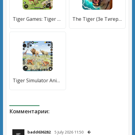
Tiger Games: Tiger Sim Offline [МОД Premium] APK Android
The Tiger (Зе Тигер) [МОД Все открыто] APK Android
Tiger Simulator Animal Games (Тигровый симулятор игры с животными) [МОД Все открыто] APK Android
Комментарии:
badd636282
5 July 2026 11:50