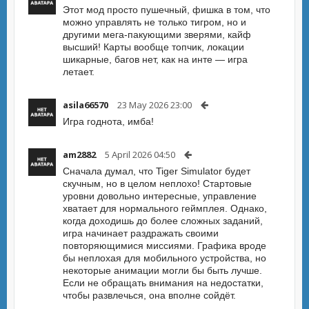
Этот мод просто пушечный, фишка в том, что
можно управлять не только тигром, но и
другими мега-пакующими зверями, кайф
высший! Карты вообще топчик, локации
шикарные, багов нет, как на инте — игра
летает.
asila66570
23 May 2026 23:00
Игра годнота, имба!
am2882
5 April 2026 04:50
Сначала думал, что Tiger Simulator будет
скучным, но в целом неплохо! Стартовые
уровни довольно интересные, управление
хватает для нормального геймплея. Однако,
когда доходишь до более сложных заданий,
игра начинает раздражать своими
повторяющимися миссиями. Графика вроде
бы неплохая для мобильного устройства, но
некоторые анимации могли бы быть лучше.
Если не обращать внимания на недостатки,
чтобы развлечься, она вполне сойдёт.