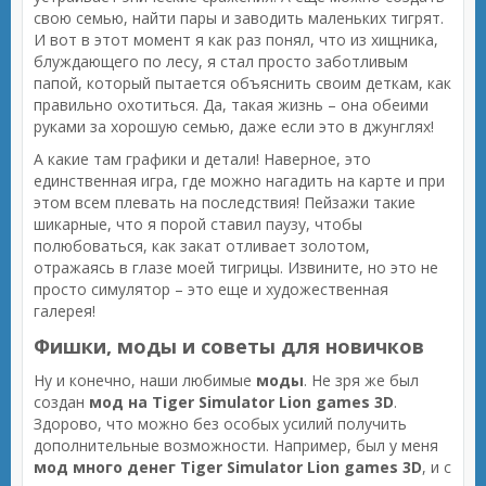
свою семью, найти пары и заводить маленьких тигрят.
И вот в этот момент я как раз понял, что из хищника,
блуждающего по лесу, я стал просто заботливым
папой, который пытается объяснить своим деткам, как
правильно охотиться. Да, такая жизнь – она обеими
руками за хорошую семью, даже если это в джунглях!
А какие там графики и детали! Наверное, это
единственная игра, где можно нагадить на карте и при
этом всем плевать на последствия! Пейзажи такие
шикарные, что я порой ставил паузу, чтобы
полюбоваться, как закат отливает золотом,
отражаясь в глазе моей тигрицы. Извините, но это не
просто симулятор – это еще и художественная
галерея!
Фишки, моды и советы для новичков
Ну и конечно, наши любимые
моды
. Не зря же был
создан
мод на Tiger Simulator Lion games 3D
.
Здорово, что можно без особых усилий получить
дополнительные возможности. Например, был у меня
мод много денег Tiger Simulator Lion games 3D
, и с