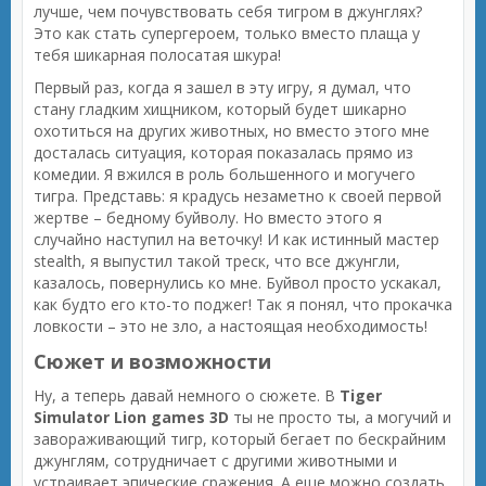
лучше, чем почувствовать себя тигром в джунглях?
Это как стать супергероем, только вместо плаща у
тебя шикарная полосатая шкура!
Первый раз, когда я зашел в эту игру, я думал, что
стану гладким хищником, который будет шикарно
охотиться на других животных, но вместо этого мне
досталась ситуация, которая показалась прямо из
комедии. Я вжился в роль большенного и могучего
тигра. Представь: я крадусь незаметно к своей первой
жертве – бедному буйволу. Но вместо этого я
случайно наступил на веточку! И как истинный мастер
stealth, я выпустил такой треск, что все джунгли,
казалось, повернулись ко мне. Буйвол просто ускакал,
как будто его кто-то поджег! Так я понял, что прокачка
ловкости – это не зло, а настоящая необходимость!
Сюжет и возможности
Ну, а теперь давай немного о сюжете. В
Tiger
Simulator Lion games 3D
ты не просто ты, а могучий и
завораживающий тигр, который бегает по бескрайним
джунглям, сотрудничает с другими животными и
устраивает эпические сражения. А еще можно создать