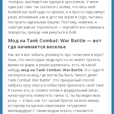
телефон, выглядел как курица в кроссовках. У меня
один раз танк так скатился с холма, что весь мой
боевой настрой куда-то пропал, и я просто пару минут
ржал, вспоминая, как в детстве играл в Lego, пытаясь
построить идеальную башню. Поэтому, новички, я
советую вам не торопиться — изучайте все клавиши и
повороты, прежде чем ринуться в бой!
Мод на Tank Combat: War Battle — вот
где начинается веселье
Как же я мог забыть упомянуть про талантики в игре?
Зная, что некоторые люди просто не любят тратить
время на фарм, я решил разнюхать, есть ли какой-
нибудь
мод на Tank Combat: War Battle
. И о чудо! Я
наткнулся на мод, где могли бы быть "много денег
Tank Combat: War Battle". Это прекрасный способ
набрать кучу опыта и побыстрее прокачать свой танк!
Я скачал его, и, словно попав в федеральный запас,
начал крутить-повертеть танки. О, ты бы видел мою
рожу — я был, как тот лысый браток на всех мемах,
которому на щечках нарисовали татуировки
миллиардера! С таким модом играть становится