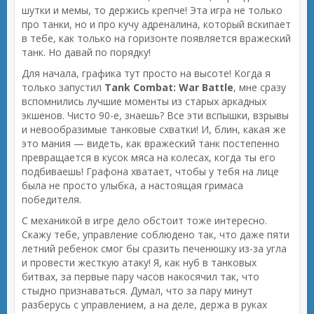
шутки и мемы, то держись крепче! Эта игра не только
про танки, но и про кучу адреналина, который вскипает
в тебе, как только на горизонте появляется вражеский
танк. Но давай по порядку!
Для начала, графика тут просто на высоте! Когда я
только запустил
Tank Combat: War Battle
, мне сразу
вспомнились лучшие моменты из старых аркадных
экшенов. Чисто 90-е, знаешь? Все эти вспышки, взрывы
и невообразимые танковые схватки! И, блин, какая же
это мания — видеть, как вражеский танк постепенно
превращается в кусок мяса на колесах, когда ты его
подбиваешь! Графона хватает, чтобы у тебя на лице
была не просто улыбка, а настоящая гримаса
победителя.
С механикой в игре дело обстоит тоже интересно.
Скажу тебе, управление соблюдено так, что даже пяти
летний ребенок смог бы сразить печенюшку из-за угла
и провести жесткую атаку! Я, как нуб в танковых
битвах, за первые пару часов накосячил так, что
стыдно признаваться. Думал, что за пару минут
разберусь с управлением, а на деле, держа в руках