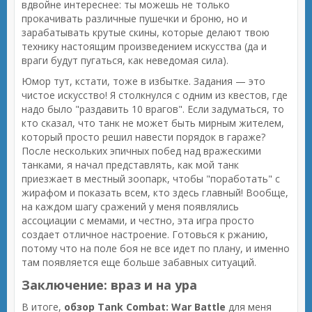
вдвойне интереснее: ты можешь не только
прокачивать различные пушечки и броню, но и
зарабатывать крутые скины, которые делают твою
технику настоящим произведением искусства (да и
враги будут пугаться, как неведомая сила).
Юмор тут, кстати, тоже в избытке. Задания — это
чистое искусство! Я столкнулся с одним из квестов, где
надо было "раздавить 10 врагов". Если задуматься, то
кто сказал, что танк не может быть мирным жителем,
который просто решил навести порядок в гараже?
После нескольких эпичных побед над вражескими
танками, я начал представлять, как мой танк
приезжает в местный зоопарк, чтобы "поработать" с
жирафом и показать всем, кто здесь главный! Вообще,
на каждом шагу сражений у меня появлялись
ассоциации с мемами, и честно, эта игра просто
создает отличное настроение. Готовься к ржанию,
потому что на поле боя не все идет по плану, и именно
там появляется еще больше забавных ситуаций.
Заключение: враз и на ура
В итоге,
обзор Tank Combat: War Battle
для меня