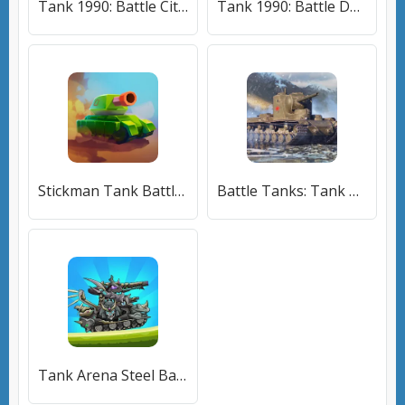
Tank 1990: Battle City Tank [МОД Unlocked] APK Android
Tank 1990: Battle Defense War [МОД Бесконечные монеты] APK Android
Stickman Tank Battle (Стикмен Танк Баттл) [МОД Меню] APK Android
Battle Tanks: Tank Games WW2 (Бэтл Тэнкс) [МОД Premium] APK Android
Tank Arena Steel Battle (Танковая Арена Стальное Сражение) [МОД Много денег] APK Android