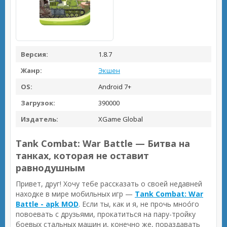
Версия:
1.8.7
Жанр:
Экшен
OS:
Android 7+
Загрузок:
390000
Издатель:
XGame Global
Tank Combat: War Battle — Битва на
танках, которая не оставит
равнодушным
Привет, друг! Хочу тебе рассказать о своей недавней
находке в мире мобильных игр —
Tank Combat: War
Battle - apk MOD
. Если ты, как и я, не прочь мноóго
повоевать с друзьями, прокатиться на пару-тройку
боевых стальных машин и, конечно же, пораздавать