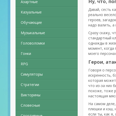
Ну, что, по
Азартные
Давай, сесть к
Казуальные
реально весел
героев, загадо
Обучающие
надо валить, а
Музыкальные
Сразу скажу, ч
стандартный кл
Головоломки
однажды в жизн
момент, когда 
Гонки
моего персонаж
Герои, ат
RPG
Говоря о персо
Симуляторы
искренность, б
которая может 
Стратегии
что из-за них 
похоже, тоже р
Викторины
настоящая мяс
На самом деле,
Словесные
плюшки и кэш,
если ты, как я
Спортивные