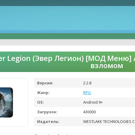
er Legion (Эвер Легион) [МОД Меню] 
взломом
Версия:
2.2.8
Жанр:
RPG
OS:
Android 9+
Загрузок:
430000
Издатель:
WESTLAKE TECHNOLOGIES CO.