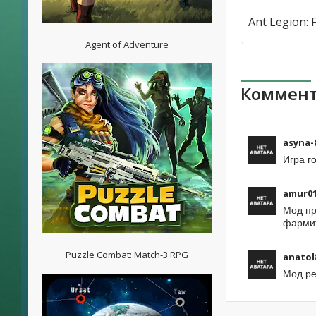
Agent of Adventure
Коммент
asyna-
Игра г
amur0
Мод пр
фармит
Puzzle Combat: Match-3 RPG
anatol
Мод ре