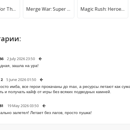
Ant Legion: For The Swarm (Ант Легион) [МОД Бесконечные монеты] APK Android
Merge War: Super Legion Master (Мердж Вар) [МОД Меню] APK Android
Magic Rush: Heroes (Меджик Раш) [МОД Все открыто] APK Android
арии:
86
2 July 2026 23:50
одная, зашла на ура!
12
5 June 2026 01:50
осто имба, все герои прокачаны до max, а ресурсы летают как сум
ь и получать кайф от игры без всяких подводных камней.
81
19 May 2026 03:50
ально залетел! Летает без лагов, просто пушка!