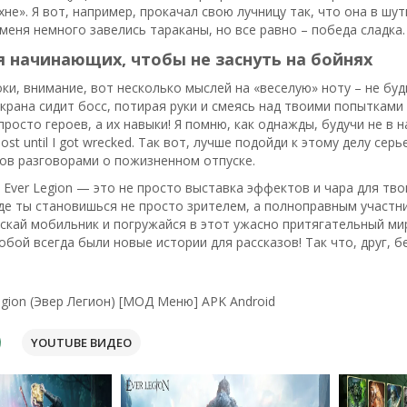
хне». Я вот, например, прокачал свою лучницу так, что она в шут
 меня немного завелись тараканы, но все равно – победа сладка.
 начинающих, чтобы не заснуть на бойнях
оки, внимание, вот несколько мыслей на «веселую» ноту – не бу
экрана сидит босс, потирая руки и смеясь над твоими попытками 
просто героев, а их навыки! Я помню, как однажды, будучи не в н
ost until I got wrecked. Так вот, лучше подойди к этому делу се
ов разговорами о пожизненном отпуске.
 Ever Legion — это не просто выставка эффектов и чара для тв
де ты становишься не просто зрителем, а полноправным участни
ускай мобильник и погружайся в этот ужасно притягательный ми
обой всегда были новые истории для рассказов! Так что, друг, бе
egion (Эвер Легион) [МОД Меню] APK Android
YOUTUBE ВИДЕО