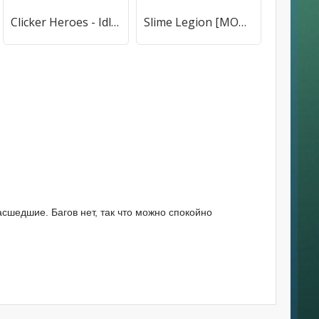
Clicker Heroes - Idle RPG (Кликер Герои) [МОД Mega Pack] APK Android
Slime Legion [МОД Premium] APK Android
асшедшие. Багов нет, так что можно спокойно