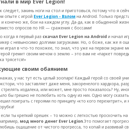
гнали в мир Ever Legion!
ак следует, закинь ноги на стол и приготовься, потому что я се
ом опыте с игрой
Ever Legion - Взлом
на Android. Только предст
к и конечно же, бои на каждом углу. Да-да, как в обыденной жи
 вместо опросов по HR — сражения с боссами!
то когда я первый раз
скачал Ever Legion на Android
и начал иг
икер с невыносимо долгими загрузками. Но, о боже, как же я ош
и играл в что-то похожее, то знал, что уже на первом экране м
герой гремит своим мечом о землю – это вам не «паркет повредит
а трясется!»
акующие своим обаянием
нажах, у нас тут есть целый зоопарк! Каждый герой со своей у
экстори, что заставляет даже меня, закоренелого хардкора, раз
стрелять издалека, или может, мне просто показалось? Ну, иног
было бы грешно не полюбить хоть одну из них. Одно могу сказать:
ешил поиграть с героями по принципу «кто кого перехитрит», и я
орубка!
 если ты крепкий орешек – то можно с легкостью проскочить на
 например,
мод много денег Ever Legion
.Это помогает прогресс
, любишь ощущение от чистого прогресса, то копай и развивай с