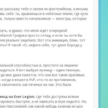
йчас расскажу тебе о своем не-фэнтезийном, а весьма
авь себе: ты, врываешься в небесные земли, где куча
зни, только вместо начальников — монстры, которых
рать, я думал, что меня ждет очередной
ибался! Графика просто отпад, и если ты хотя бы
еня реально зацепило. Вот эта анимация, блин, тот
ь»! Я такой: «О, нифига себе, тут даже борода у
никальной способностью и, простите за лишнюю
рыдаться. Я вот выбрал лучницу – единственную,
да мне даже кажется, что они все такие красивые,
 когда я вошел в PvP, кто-то из противников,
 закончился, как печенье на чае. Это была
мод на Ever Legion
, где тебе доступны всякие
ировать быстрее, а не зависать в игре надолго. Но,
воих персонажей, как какой-нибудь кулинар из шоу