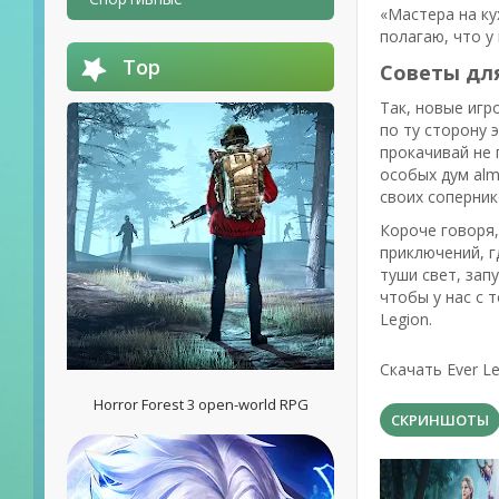
«Мастера на ку
полагаю, что у
Top
Советы для
Так, новые игр
по ту сторону 
прокачивай не 
особых дум alm
своих соперник
Короче говоря,
приключений, г
туши свет, зап
чтобы у нас с т
Legion.
Скачать Ever L
Horror Forest 3 open-world RPG
СКРИНШОТЫ