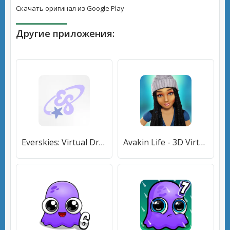
Скачать оригинал из Google Play
Другие приложения:
Everskies: Virtual Dress up (Эверскис) [МОД Unlocked] APK Android
Avakin Life - 3D Virtual World (Авакин Лайф) [МОД Много денег] APK Android