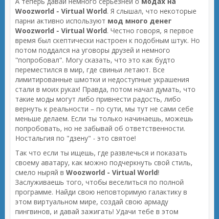
А теперь давай немного серьезней о
модах на
Woozworld - Virtual World
. Я слышал, что некоторые
парни активно используют
мод много денег
Woozworld - Virtual World
. Честно говоря, я первое
время был скептически настроен к подобным штук. Но
потом поддался на уговоры друзей и немного
"попробовал". Могу сказать, что это как будто
переместился в мир, где свиньи летают. Все
лимитированные шмотки и недоступные украшения
стали в моих руках! Правда, потом начал думать, что
такие моды могут либо привнести радость, либо
вернуть к реальности – по сути, мы тут не сами себе
меньше делаем. Если ты только начинаешь, можешь
попробовать, но не забывай об ответственности.
Ностальгия по "дзену" - это святое!
Так что если ты ищешь, где развлечься и показать
своему аватару, как можно подчеркнуть свой стиль,
смело ныряй в
Woozworld - Virtual World
!
Заслуживаешь того, чтобы веселиться по полной
программе. Найди свою неповторимую галактику в
этом виртуальном мире, создай свою армаду
пингвинов, и давай зажигать! Удачи тебе в этом