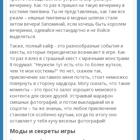
вечеринку. Как-то раз я пришел на такую вечеринку в
костюме пингвина. Ты не представляешь, как там все
ржали – няшные пингвины в модных шляпах стали
хитом вечера! Запоминай, если хочешь быть королем
вечеринки, одевайся нестандартно и не бойся
выделяться.
Также, полный кайф - это разнообразные события и
квесты, которые периодически возникают в игре. Как-
то раз я влез в страшный квест с мрачными монстрами.
Я подумал: "Неужели тут есть что-то более жуткое,
чем те мои костюмы?" Но нет, скажем так,
приключение заставило меня потеть, стоит немножко
повернуть в сторону хардкора. Могу сказать, что такие
моменты – это просто залог хорошего мемового
контента для своих друзей. Устраивай марафон
смешных фотографий, и потом выкладывай их в
соцсети – ты же знаешь, что любое приключение
становится особенно крутым, когда по итогу оно
оставляет у тебя кучу веселых фотографий!
Моды и секреты игры