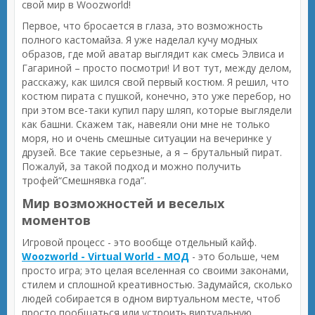
свой мир в Woozworld!
Первое, что бросается в глаза, это возможность
полного кастомайза. Я уже наделал кучу модных
образов, где мой аватар выглядит как смесь Элвиса и
Гагариной – просто посмотри! И вот тут, между делом,
расскажу, как шился свой первый костюм. Я решил, что
костюм пирата с пушкой, конечно, это уже перебор, но
при этом все-таки купил пару шляп, которые выглядели
как башни. Скажем так, навеяли они мне не только
моря, но и очень смешные ситуации на вечеринке у
друзей. Все такие серьезные, а я – брутальный пират.
Пожалуй, за такой подход и можно получить
трофей“Смешнявка года”.
Мир возможностей и веселых
моментов
Игровой процесс - это вообще отдельный кайф.
Woozworld - Virtual World - МОД
- это больше, чем
просто игра; это целая вселенная со своими законами,
стилем и сплошной креативностью. Задумайся, сколько
людей собирается в одном виртуальном месте, чтоб
просто пообщаться или устроить виртуальную