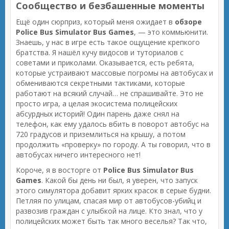
Сообщество и безбашенные моменты
Ещё один сюрприз, который меня ожидает в
обзоре
Police Bus Simulator Bus Games
, — это коммьюнити.
Знаешь, у нас в игре есть такое ощущение крепкого
братства. Я нашёл кучу видосов и туториалов с
советами и приколами. Оказывается, есть ребята,
которые устраивают массовые погромы на автобусах и
обмениваются секретными тактиками, которые
работают на всякий случай… не спрашивайте. Это не
просто игра, а целая экосистема полицейских
абсурдных историй! Один парень даже снял на
телефон, как ему удалось вбить в поворот автобус на
720 градусов и приземлиться на крышу, а потом
продолжить «проверку» по городу. А ты говорил, что в
автобусах ничего интересного нет!
Короче, я в восторге от
Police Bus Simulator Bus
Games
. Какой бы день ни был, я уверен, что запуск
этого симулятора добавит ярких красок в серые будни.
Петляя по улицам, спасая мир от автобусов-убийц и
развозив граждан с улыбкой на лице. Кто знал, что у
полицейских может быть так много веселья? Так что,