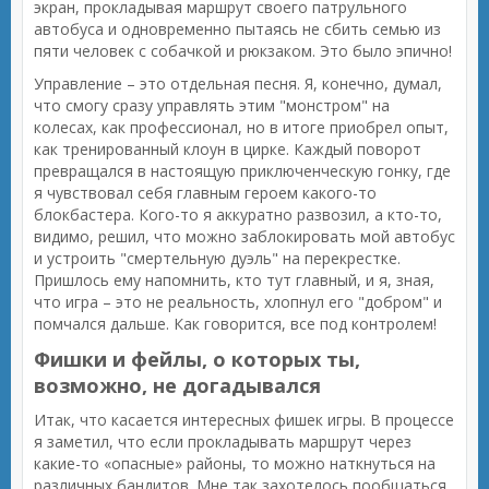
экран, прокладывая маршрут своего патрульного
автобуса и одновременно пытаясь не сбить семью из
пяти человек с собачкой и рюкзаком. Это было эпично!
Управление – это отдельная песня. Я, конечно, думал,
что смогу сразу управлять этим "монстром" на
колесах, как профессионал, но в итоге приобрел опыт,
как тренированный клоун в цирке. Каждый поворот
превращался в настоящую приключенческую гонку, где
я чувствовал себя главным героем какого-то
блокбастера. Кого-то я аккуратно развозил, а кто-то,
видимо, решил, что можно заблокировать мой автобус
и устроить "смертельную дуэль" на перекрестке.
Пришлось ему напомнить, кто тут главный, и я, зная,
что игра – это не реальность, хлопнул его "добром" и
помчался дальше. Как говорится, все под контролем!
Фишки и фейлы, о которых ты,
возможно, не догадывался
Итак, что касается интересных фишек игры. В процессе
я заметил, что если прокладывать маршрут через
какие-то «опасные» районы, то можно наткнуться на
различных бандитов. Мне так захотелось пообщаться