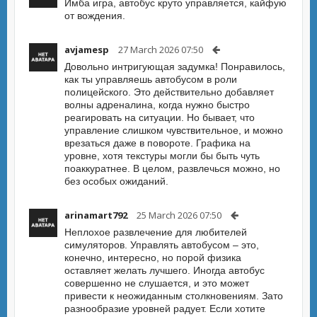
Имба игра, автобус круто управляется, кайфую
от вождения.
avjamesp
27 March 2026 07:50
Довольно интригующая задумка! Понравилось,
как ты управляешь автобусом в роли
полицейского. Это действительно добавляет
волны адреналина, когда нужно быстро
реагировать на ситуации. Но бывает, что
управление слишком чувствительное, и можно
врезаться даже в повороте. Графика на
уровне, хотя текстуры могли бы быть чуть
поаккуратнее. В целом, развлечься можно, но
без особых ожиданий.
arinamart792
25 March 2026 07:50
Неплохое развлечение для любителей
симуляторов. Управлять автобусом – это,
конечно, интересно, но порой физика
оставляет желать лучшего. Иногда автобус
совершенно не слушается, и это может
привести к неожиданным столкновениям. Зато
разнообразие уровней радует. Если хотите