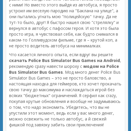
с ними! Но вместо этого выйдя из автобуса, я просто
устроил им веселую пародию на "Баклана на улице", а
они пытались угнать мою "полицейскую" тачку. Да не
тут-то было, друг! Я быстро нашел свою "стрелялку" и
вернулся в автобус с пафосом героя. И хотя это была
просто игра, я чувствовал себя, как будто снимался в
каком-то Голливудском фильме, где я – крутой коп, а
не просто водитель автобуса на минималках.
Что касается личного опыта, если вдруг вы решите
скачать Police Bus Simulator Bus Games на Android
,
рекомендую сразу навести шороху с
модом на Police
Bus Simulator Bus Games
. Мод много денег Police Bus
Simulator Bus Games – это не просто баловство, а
настоящая находка для геймеров, кто хочет прокачать
свою тачку до максимума и наслаждаться игрой без
всяких "бюджетных" ограничений. Я серфил как crazy,
покупая крутые обновления и вообще не задумываюсь
о том, что надо экономить. Убедитесь, что вы не
упустили этот момент, ведь если у вас много денег,
можно освежить не только автобус, а й свежей
фишкой под завязку забить свои приключения!