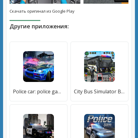
Скачать оригинал из Google Play
Другие приложения:
Police car: police games [МОД Много денег] APK Android
City Bus Simulator Bus Game 3D (Полицейский автобус симулятор) [МОД Premium] APK Android