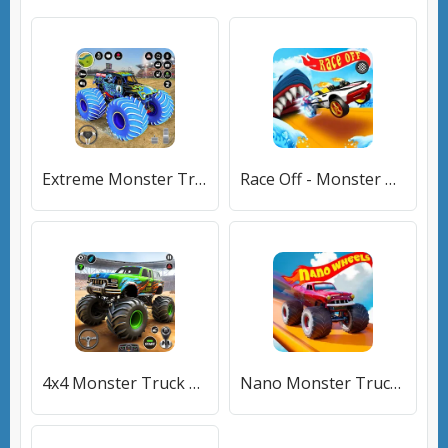
Extreme Monster Truck Game 3D (Монстр Трак Экстремальные Игры) [МОД Unlocked] APK Android
Race Off - Monster Truck Games [МОД Много денег] APK Android
4x4 Monster Truck Racing Games (Монстр Трак Гонки игры) [МОД Mega Pack] APK Android
Nano Monster Truck Jam Game [МОД Mega Pack] APK Android