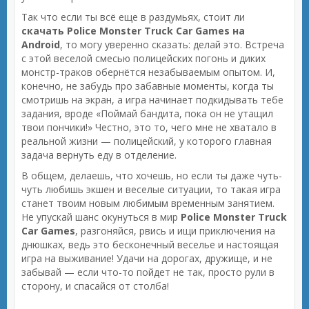
Так что если ты всё еще в раздумьях, стоит ли
скачать Police Monster Truck Car Games на
Android
, то могу уверенно сказать: делай это. Встреча
с этой веселой смесью полицейских погонь и диких
монстр-траков обернётся незабываемым опытом. И,
конечно, не забудь про забавные моменты, когда ты
смотришь на экран, а игра начинает подкидывать тебе
задания, вроде «Поймай бандита, пока он не утащил
твои пончики!» Честно, это то, чего мне не хватало в
реальной жизни — полицейский, у которого главная
задача вернуть еду в отделение.
В общем, делаешь, что хочешь, но если ты даже чуть-
чуть любишь экшен и веселые ситуации, то такая игра
станет твоим новым любимым временным занятием.
Не упускай шанс окунуться в мир
Police Monster Truck
Car Games
, разгоняйся, рвись и ищи приключения на
днюшках, ведь это бесконечный веселье и настоящая
игра на выживание! Удачи на дорогах, дружище, и не
забывай — если что-то пойдет не так, просто рули в
сторону, и спасайся от столба!