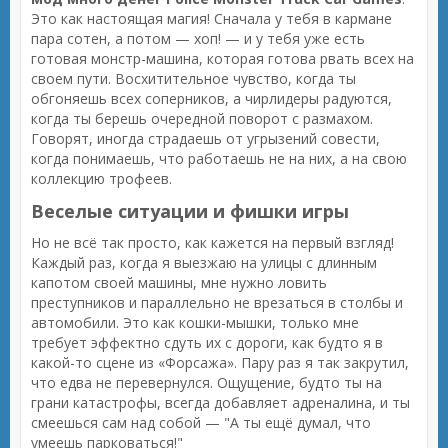
Это как настоящая магия! Сначала у тебя в кармане
пара сотен, а потом — хоп! — и у тебя уже есть
готовая монстр-машина, которая готова рвать всех на
своем пути. Восхитительное чувство, когда ты
обгоняешь всех соперников, а чирлидеры радуются,
когда ты берешь очередной поворот с размахом.
Говорят, иногда страдаешь от угрызений совести,
когда понимаешь, что работаешь не на них, а на свою
коллекцию трофеев.
Веселые ситуации и фишки игры
Но не всё так просто, как кажется на первый взгляд!
Каждый раз, когда я выезжаю на улицы с длинным
капотом своей машины, мне нужно ловить
преступников и параллельно не врезаться в столбы и
автомобили. Это как кошки-мышки, только мне
требует эффектно сдуть их с дороги, как будто я в
какой-то сцене из «Форсажа». Пару раз я так закрутил,
что едва не перевернулся. Ощущение, будто ты на
грани катастрофы, всегда добавляет адреналина, и ты
смеешься сам над собой — "А ты ещё думал, что
умеешь парковаться!"