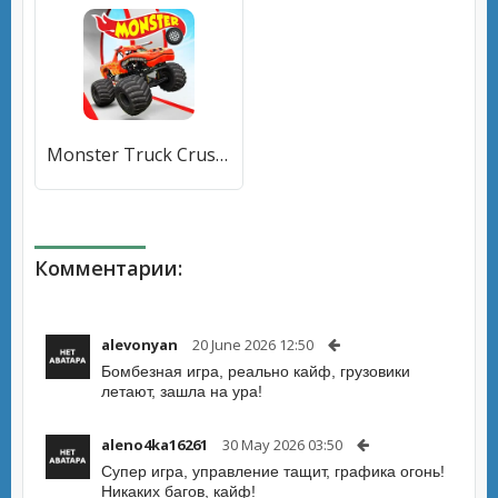
Monster Truck Crush (Монстр Трак Стант) [МОД Unlocked] APK Android
Комментарии:
alevonyan
20 June 2026 12:50
Бомбезная игра, реально кайф, грузовики
летают, зашла на ура!
aleno4ka16261
30 May 2026 03:50
Супер игра, управление тащит, графика огонь!
Никаких багов, кайф!