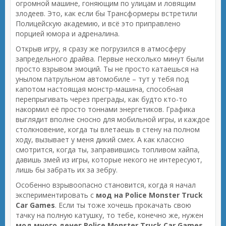
огромной машине, гоняющим по улицам и ловящим
злодеев. Это, как если бы Трансформеры встретили
Полицейскую академию, и всё это приправлено
порцией юмора и адреналина.
Открыв игру, я сразу же погрузился в атмосферу
запредельного драйва. Первые несколько минут были
просто взрывом эмоций. Ты не просто катаешься на
унылом патрульном автомобиле – тут у тебя под
капотом настоящая монстр-машина, способная
перепрыгивать через преграды, как будто кто-то
накормил её просто тоннами энергетиков. Графика
выглядит вполне сносно для мобильной игры, и каждое
столкновение, когда ты влетаешь в стену на полном
ходу, вызывает у меня дикий смех. А как классно
смотрится, когда ты, заправившись топливом хайпа,
давишь змей из игры, которые некого не интересуют,
лишь бы забрать их за зебру.
Особенно взрывоопасно становится, когда я начал
экспериментировать с
мод на Police Monster Truck
Car Games
. Если ты тоже хочешь прокачать свою
тачку на полную катушку, то тебе, конечно же, нужен
мод много денег Police Monster Truck Car Games
.