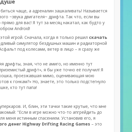
в душе
е биться чаще, а адреналин зашкаливать! Называется
рвого ~звука двигателя~ дрифта. Так что, если вы
рямо для вас! Я тут за месяц накатал, как будто у
обром Android!
этой игрой. Сначала, когда я только решил
скачать
оедливый симулятор бездушных машин и радиаторной
Асфальт под колесами, ветер в лицо – я сразу же
я дрифты, зная, что не амиго, но именно тут
риземистый дрифт», я бы уже точно её получил! Я
 – кошка, проезжавшая мимо, оценивающая мою
отов к гонкам?» Но, знаете, это только подстегнуло
шке, кто тут папа!
перкаров. И, блин, эти тачки такие крутые, что мне
знакомый: "Если в игре можно что-то апгрейдить до
ля меня истинным спасением. Установив его, я
го денег Highway Drifting Racing Games
– это