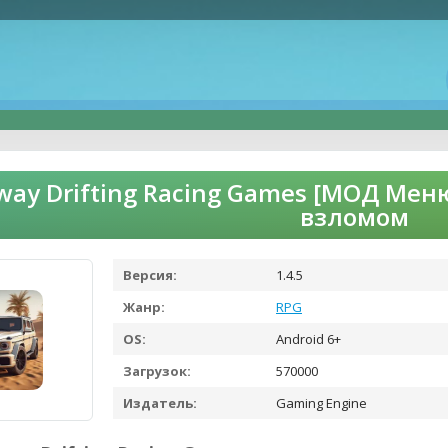
way Drifting Racing Games [МОД Меню
взломом
Версия:
1.4.5
Жанр:
RPG
OS:
Android 6+
Загрузок:
570000
Издатель:
Gaming Engine