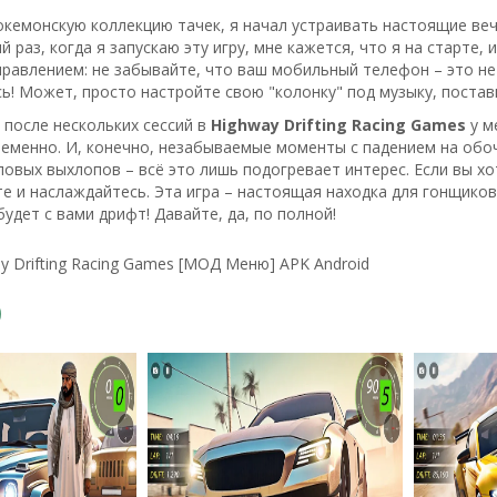
кемонскую коллекцию тачек, я начал устраивать настоящие вече
 раз, когда я запускаю эту игру, мне кажется, что я на старте,
равлением: не забывайте, что ваш мобильный телефон – это не 
ь! Может, просто настройте свою "колонку" под музыку, постав
 после нескольких сессий в
Highway Drifting Racing Games
у м
еменно. И, конечно, незабываемые моменты с падением на обо
ловых выхлопов – всё это лишь подогревает интерес. Если вы 
те и наслаждайтесь. Эта игра – настоящая находка для гонщико
будет с вами дрифт! Давайте, да, по полной!
y Drifting Racing Games [МОД Меню] APK Android