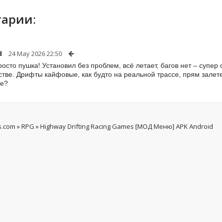
арии:
d
24 May 2026 22:50
росто пушка! Установил без проблем, всё летает, багов нет – супе
стве. Дрифты кайфовые, как будто на реальной трассе, прям залете
ые?
s.com
»
RPG
» Highway Drifting Racing Games [МОД Меню] APK Android