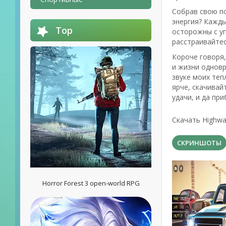
Собрав свою по
энергия? Каждый
Top
осторожны с уп
расстраивайтес
Короче говоря,
и жизни одновр
звуке моих теп
ярче, скачивай
удачи, и да при
Скачать Highwa
СКРИНШОТЫ
Horror Forest 3 open-world RPG