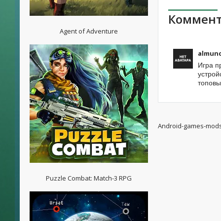
Коммент
Agent of Adventure
almun
Игра п
устрой
топов
Android-games-mod
Puzzle Combat: Match-3 RPG