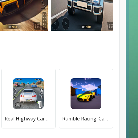
Real Highway Car Racing Games [МОД Меню] APK Android
Rumble Racing: Car Drifting (Рамбл Рейсерс) [МОД Все открыто] APK Android