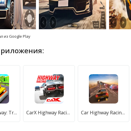
л из Google Play
приложения:
Blocky Highway: Traffic Racing (Блоки Хайвей) [МОД Много денег] APK Android
CarX Highway Racing (КарХ Хайвей Рейсинг) [МОД Бесконечные монеты] APK Android
Car Highway Racing for Speed (Трафик Рейсер Трафик игры) [МОД Бесконечные монеты] APK Android