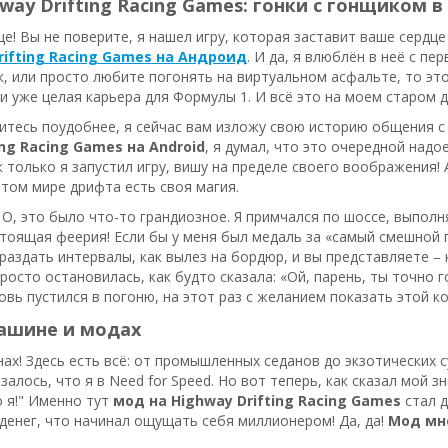
way Drifting Racing Games: гонки с гонщиком 
е! Вы не поверите, я нашел игру, которая заставит ваше сердц
rifting Racing Games на Андроид
. И да, я влюблён в неё с пе
, или просто любите погонять на виртуальном асфальте, то это п
и уже целая карьера для Формулы 1. И всё это на моем старом д
дитесь поудобнее, я сейчас вам изложу свою историю общения с 
ing Racing Games на Android
, я думал, что это очередной над
к только я запустил игру, вишу на пределе своего воображения! 
этом мире дрифта есть своя магия.
 О, это было что-то грандиозное. Я примчался по шоссе, выполня
тоящая феерия! Если бы у меня был медаль за «самый смешной п
раздать интервалы, как вылез на бордюр, и вы представляете
просто остановилась, как будто сказала: «Ой, парень, ты точно г
новь пустился в погоню, на этот раз с желанием показать этой ко
машине и модах
ах! Здесь есть всё: от промышленных седанов до экзотических су
азалось, что я в Need for Speed. Но вот теперь, как сказал мой 
о я!" Именно тут
мод на Highway Drifting Racing Games
стал д
денег, что начинал ощущать себя миллионером! Да, да!
Мод мно