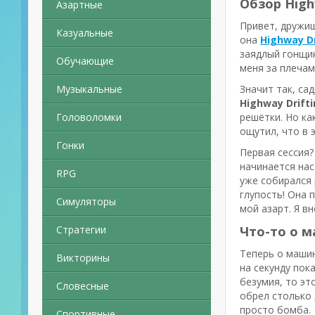
Обзор High
Азартные
Привет, дружищ
Казуальные
она
Highway D
заядлый гонщик
Обучающие
меня за плечам
Музыкальные
Значит так, са
Highway Drift
Головоломки
решётки. Но ка
ощутил, что в 
Гонки
Первая сессия?
начинается нас
RPG
уже собирался 
глупость! Она 
Симуляторы
мой азарт. Я в
Стратегии
Что-то о 
Теперь о машин
Викторины
на секунду пок
безумия, то эт
Словесные
обрел столько 
просто бомба.
Спортивные