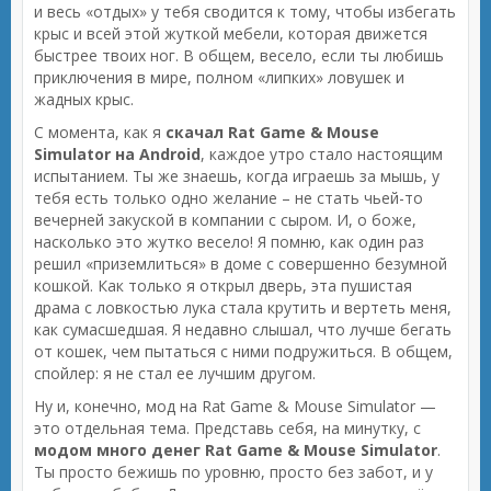
и весь «отдых» у тебя сводится к тому, чтобы избегать
крыс и всей этой жуткой мебели, которая движется
быстрее твоих ног. В общем, весело, если ты любишь
приключения в мире, полном «липких» ловушек и
жадных крыс.
С момента, как я
скачал Rat Game & Mouse
Simulator на Android
, каждое утро стало настоящим
испытанием. Ты же знаешь, когда играешь за мышь, у
тебя есть только одно желание – не стать чьей-то
вечерней закуской в компании с сыром. И, о боже,
насколько это жутко весело! Я помню, как один раз
решил «приземлиться» в доме с совершенно безумной
кошкой. Как только я открыл дверь, эта пушистая
драма с ловкостью лука стала крутить и вертеть меня,
как сумасшедшая. Я недавно слышал, что лучше бегать
от кошек, чем пытаться с ними подружиться. В общем,
спойлер: я не стал ее лучшим другом.
Ну и, конечно, мод на Rat Game & Mouse Simulator —
это отдельная тема. Представь себя, на минутку, с
модом много денег Rat Game & Mouse Simulator
.
Ты просто бежишь по уровню, просто без забот, и у