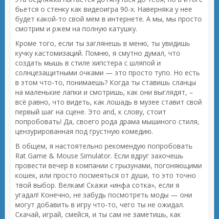
бьется о стенку как видеоигра 90-х. Наверняка у нее
будет какой-то свой мем в интернете. А мы, мы просто
смотрим и ржем на полную катушку.
Кроме того, если ты заглянешь в меню, ты увидишь
кучку кастомизаций. Помню, я смутно думал, что
создать мышь в стиле хипстера с шляпой и
солнцезащитными очками — это просто тупо. Но есть
в этом что-то, понимаешь? Когда ты ставишь сланцы
на маленькие лапки и смотришь, как они выглядят, –
всё равно, что видеть, как лошадь в музее ставит свой
первый шаг на сцене. Это and, к слову, стоит
попробовать! Да, своего рода драма мышиного стиля,
цензурированная под грустную комедию.
В общем, я настоятельно рекомендую попробовать
Rat Game & Mouse Simulator. Если вдруг захочешь
провести вечер в компании с грызунами, погоняющими
кошек, или просто посмеяться от души, то это точно
твой выбор. Велкам! Скажи «инфа сотка», если я
угадал! Конечно, не забудь посмотреть моды — они
могут добавить в игру что-то, чего ты не ожидал.
Скачай, играй, смейся, и ты сам не заметишь, как