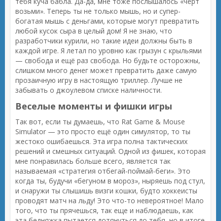
тебя куча бабла. Да-да, мне тоже послышалось «чёрт
возьми». Теперь ты не только мышь, но и супер-
богатая мышь с деньгами, которые могут превратить
любой кусок сыра в целый дом! Я не знаю, что
разработчики курили, но такие идеи должны быть в
каждой игре. Я летал по уровню как грызун с крыльями
— свобода и ещё раз свобода. Но будьте осторожны,
слишком много денег может превратить даже самую
прозаичную игру в настоящую триллер. Лучше не
забывать о джоулевом списке наличности.
Веселые моменты и фишки игры
Так вот, если ты думаешь, что Rat Game & Mouse
Simulator — это просто ещё один симулятор, то ты
жестоко ошибаешься. Эта игра полна тактических
решений и смешных ситуаций. Одной из фишек, которая
мне понравилась больше всего, является так
называемая «стратегия отбегай-поймай-беги». Это
когда ты, будучи «бегуном в мороз», ныряешь под стул,
и снаружи ты слышишь визги кошки, будто хоккеисты
проводят матч на льду! Это что-то невероятное! Мало
того, что ты прячешься, так еще и наблюдаешь, как
эта бедняжка пытается дотянуться до тебя, но в итоге