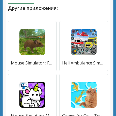
Другие приложения:
Mouse Simulator : Forest Home [МОД Premium] APK Android
Heli Ambulance Simulator Game [МОД Mega Pack] APK Android
Mouse Evolution: Mutant Rats (Маус Эволюшн) [МОД Меню] APK Android
Games for Cat－Toy Mouse & Fish [МОД Бесконечные монеты] APK Android