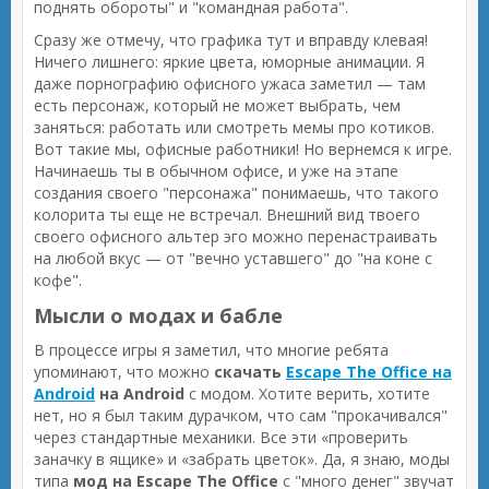
поднять обороты" и "командная работа".
Сразу же отмечу, что графика тут и вправду клевая!
Ничего лишнего: яркие цвета, юморные анимации. Я
даже порнографию офисного ужаса заметил — там
есть персонаж, который не может выбрать, чем
заняться: работать или смотреть мемы про котиков.
Вот такие мы, офисные работники! Но вернемся к игре.
Начинаешь ты в обычном офисе, и уже на этапе
создания своего "персонажа" понимаешь, что такого
колорита ты еще не встречал. Внешний вид твоего
своего офисного альтер эго можно перенастраивать
на любой вкус — от "вечно уставшего" до "на коне с
кофе".
Мысли о модах и бабле
В процессе игры я заметил, что многие ребята
упоминают, что можно
скачать
Escape The Office на
Android
на Android
с модом. Хотите верить, хотите
нет, но я был таким дурачком, что сам "прокачивался"
через стандартные механики. Все эти «проверить
заначку в ящике» и «забрать цветок». Да, я знаю, моды
типа
мод на Escape The Office
с "много денег" звучат