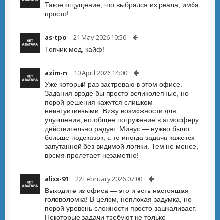
Такое ощущение, что выбрался из реала, имба
просто!
as-tpo
21 May 2026 10:50
Топчик мод, кайф!
azim-n
10 April 2026 14:00
Уже который раз застреваю в этом офисе.
Задания вроде бы просто великолепные, но
порой решения кажутся слишком
неинтуитивными. Вижу возможности для
улучшения, но общее погружение в атмосферу
действительно радует. Минус — нужно было
больше подсказок, а то иногда задача кажется
запутанной без видимой логики. Тем не менее,
время пролетает незаметно!
aliss-91
22 February 2026 07:00
Выходите из офиса — это и есть настоящая
головоломка! В целом, неплохая задумка, но
порой уровень сложности просто зашкаливает.
Некоторые задачи требуют не только