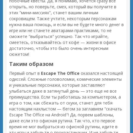
побочные квесты. Да, я понимаю, хочется сразу все
открыть, но поверьте, смех, который вы получите в
этих "мини-миссиях", станет вашим личным
сокровищем. Также учтите, некоторым персонажам
нужна ваша помощь, и если вы не будете много денег в
игре или не станете аватарами-практиками, то не
сможете "выбраться" успешно. Так что играйте,
смеетесь, отказывайтесь от кофе — жизни в офисе
достаточно, чтобы это было очень интересным
сюжетом!
Таким образом
Первый опыт в
Escape The Office
оказался настоящей
одиссей. Сложные головоломки, комические элементы
и уникальные персонажи, которые заставляют
улыбаться даже в затянутый день — это еще не все
преимущества. Если ты работаешь за компьютером, а
игра о том, как сбежать от скуки, станет для тебя
настоящим нахлыстом — бегом за заглавием "скачать
Escape The Office на Android"! Да, порвем шаблоны,
даже если это офисная рутина. Так что, кто первое
время не мог выбраться из офисной рутины, идите в
эту игру и забудьте о прокрастинации. И не забудьте