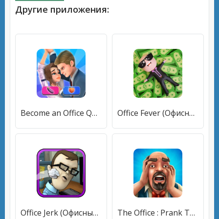
Другие приложения:
Become an Office Queen (Станьте королевой офиса) [МОД Много денег] APK Android
Office Fever (Офисная лихорадка) [МОД Много денег] APK Android
Office Jerk (Офисный задира) [МОД Все открыто] APK Android
The Office : Prank The Boss (Зе Офис) [МОД Unlocked] APK Android