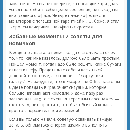
заманчиво. Но вы не поверите, за последние три дня я
успел настолбить себе целое состояние, не выходя из
виртуального офиса. Четыре пачки кофе, шесть
мониторов с погашенной гарантией и... О, боже, я стал
"королем вечеринки" на офисных кроссах!
Забавные моменты и советы для
новичков
В ходе игры настало время, когда я столкнулся с чем-
то, что, как мне казалось, должно было быть простым.
Пришёл момент, когда надо было решить, какие бумаги
отнести шефу. Представьте себе: я весь такой
деловой, в костюме, а в голове — "фартук или
галстук". Не забудьте, что в Escape The Office часто вы
будете попадать в "рабочие" ситуации, которые
больше напоминают комедию. Я даже пару раз
застревал в лифте с очень интересным персонажем —
с котом! А, нет, простите, это был обычный коллега,
просто с поразительной харизмой!
Если вы только начали, советую осваивать каждую
деталь, обниматься с персонажами и выполнять