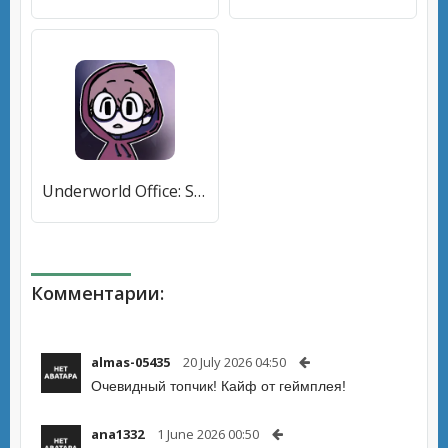
Underworld Office: Story game (Андерворл Офис) [МОД Premium] APK Android
Комментарии:
almas-05435
20 July 2026 04:50
Очевидный топчик! Кайф от геймплея!
ana1332
1 June 2026 00:50