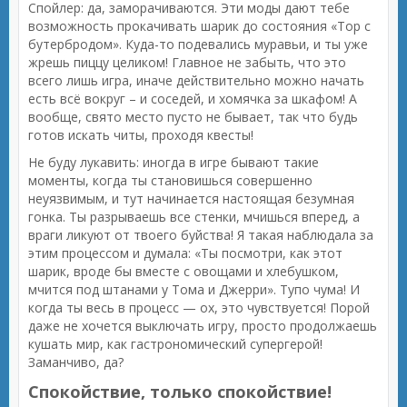
Спойлер: да, заморачиваются. Эти моды дают тебе
возможность прокачивать шарик до состояния «Тор с
бутербродом». Куда-то подевались муравьи, и ты уже
жрешь пиццу целиком! Главное не забыть, что это
всего лишь игра, иначе действительно можно начать
есть всё вокруг – и соседей, и хомячка за шкафом! А
вообще, свято место пусто не бывает, так что будь
готов искать читы, проходя квесты!
Не буду лукавить: иногда в игре бывают такие
моменты, когда ты становишься совершенно
неуязвимым, и тут начинается настоящая безумная
гонка. Ты разрываешь все стенки, мчишься вперед, а
враги ликуют от твоего буйства! Я такая наблюдала за
этим процессом и думала: «Ты посмотри, как этот
шарик, вроде бы вместе с овощами и хлебушком,
мчится под штанами у Тома и Джерри». Тупо чума! И
когда ты весь в процесс — ох, это чувствуется! Порой
даже не хочется выключать игру, просто продолжаешь
кушать мир, как гастрономический супергерой!
Заманчиво, да?
Спокойствие, только спокойствие!