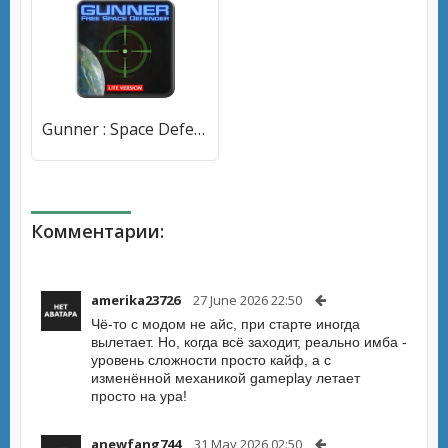
Gunner : Space Defender (Lite) (Ганнер Фриспейс Дефендер Лайт) [МОД Unlocked] APK Android
Комментарии:
amerika23726
27 June 2026 22:50
Чё-то с модом не айс, при старте иногда
вылетает. Но, когда всё заходит, реально имба -
уровень сложности просто кайф, а с
изменённой механикой gameplay летает
просто на ура!
anewfang744
31 May 2026 02:50