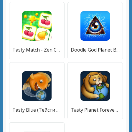
Tasty Match - Zen Connect [МОД Много денег] APK Android
Doodle God Planet Blitz (Дудл Год Планета Блиц) [МОД Mega Pack] APK Android
Tasty Blue (Тейсти Блу) [МОД Mega Pack] APK Android
Tasty Planet Forever (Тейсти Планет Форевер) [МОД Меню] APK Android