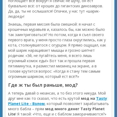
поглощает все вокруг! Я сейчас не шучу, он ест
буквально всё: от крошек до гигантских динозавров.
Да, да, ты не ослышался! Опачки, у нас тут «шарик-
людоед»!
Знаешь, первая миссия была смешной: я начал с
крошечных муравьёв и, казалось бы, как можно было
так заинтриговаться? Но потом, когда я съел своего
первого врага, у меня просто глаза округлились, как у
кота, столкнувшегося с огурцом. Я прямо ощущал, как
мой шарик наращивает мышцы и грозно шепчет
родичам: «Эй, не пугайтесь меня, я всего лишь
огромный комок еды!» Вот так и прошла первая
пятиминутка, я разместил мизинец на экране, а в
голове крутится вопрос: «Когда я стану тем самым
огромным шариком, который ест всё?!»
Где ж ты был раньше, мод?
А теперь давай о нюансах, а то без этого никуда. Мой
друг мне как-то сказал, что есть крутой
мод на
Tasty
Planet Lite - Взлом
, который позволяет зарабатывать
много бабла – прям
мод много денег Tasty Planet
Lite
! Я такой: «Что, еще и с баблом заморачиваются?»