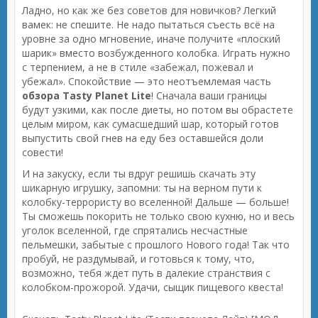
Ладно, но как же без советов для новичков? Легкий
вамек: не спешите. Не надо пытаться съесть всё на
уровне за одно мгновение, иначе получите «плоский
шарик» вместо возбужденного колобка. Играть нужно
с терпением, а не в стиле «забежал, пожевал и
убежал». Спокойствие — это неотъемлемая часть
обзора Tasty Planet Lite
! Сначала ваши границы
будут узкими, как после диеты, но потом вы обрастете
целым миром, как сумасшедший шар, который готов
выпустить свой гнев на еду без оставшейся доли
совести!
И на закуску, если ты вдруг решишь скачать эту
шикарную игрушку, запомни: ты на верном пути к
колобку-террористу во вселенной! Дальше — больше!
Ты сможешь покорить не только свою кухню, но и весь
уголок вселенной, где спрятались несчастные
пельмешки, забытые с прошлого Нового года! Так что
пробуй, не раздумывай, и готовься к тому, что,
возможно, тебя ждет путь в далекие странствия с
колобком-прожорой. Удачи, сыщик пищевого квеста!