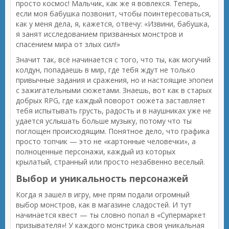
просто космос! Мальчик, как же я вовлекся. Теперь,
если моя бабушка позвонит, чтобы поинтересоваться,
как у меня дела, я, кажется, отвечу: «Извини, бабушка,
я занят исследованием призванных монстров и
спасением мира от злых сил!»
Значит так, всё начинается с того, что ты, как могучий
колдун, попадаешь в мир, где тебя ждут не только
привычные задания и сражения, но и настоящие эпопеи
с зажигательными сюжетами. Знаешь, вот как в старых
добрых RPG, где каждый поворот сюжета заставляет
тебя испытывать грусть, радость и в наушниках уже не
удается услышать больше музыку, потому что ты
поглощен происходящим. Понятное дело, что графика
просто топчик — это не «картонные человечки», а
полноценные персонажи, каждый из которых
крылатый, странный или просто незабвенно веселый.
Выбор и уникальность персонажей
Когда я зашел в игру, мне прям подали огромный
выбор монстров, как в магазине сладостей. И тут
начинается квест — ты словно попал в «Супермаркет
призывателя»! У каждого монстрика своя уникальная