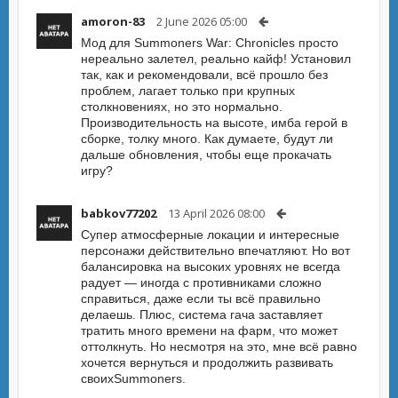
amoron-83
2 June 2026 05:00
Мод для Summoners War: Chronicles просто
нереально залетел, реально кайф! Установил
так, как и рекомендовали, всё прошло без
проблем, лагает только при крупных
столкновениях, но это нормально.
Производительность на высоте, имба герой в
сборке, толку много. Как думаете, будут ли
дальше обновления, чтобы еще прокачать
игру?
babkov77202
13 April 2026 08:00
Супер атмосферные локации и интересные
персонажи действительно впечатляют. Но вот
балансировка на высоких уровнях не всегда
радует — иногда с противниками сложно
справиться, даже если ты всё правильно
делаешь. Плюс, система гача заставляет
тратить много времени на фарм, что может
оттолкнуть. Но несмотря на это, мне всё равно
хочется вернуться и продолжить развивать
своихSummoners.