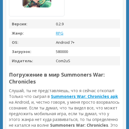
Версия:
0.2.9
Жанр:
RPG
OS:
Android 7+
Загрузок:
580000
Издатель:
Com2uS
Погружение в мир Summoners War:
Chronicles
Слушай, ты не представляешь, что я сейчас откопал!
Только что сыграл в
Summoners War: Chronicles apk
на Android, и, честно говоря, у меня просто взорвалось
сознание. Если ты думал, что ты видел все, что может
предложить мобильная игра, если ты думал, что у
этого жанра нет куда развиваться, то ты определенно
не катался на волне
Summoners War: Chronicles
. Это