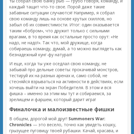
ты собрал свою банку рыб — грубо говоря, команду, и
каждый тащит что-то свое. Порой даже такие
забавные ситуации случаются! Например, я собрал
свою команду лишь на основе крутых скиллов, но
забыл об их совместимости. Итог: один оказывается
таким «бобром», что дружит только с сильными
врагами, в то время как остальные просто орут: «Не
надо, не надо!». Так что, мой дружище, когда
собираешь команду, думай, а то можно выглядеть как
безнадежный кунг-фу натурал!
И еще, когда ты уже оседлал свою команду, не
забывай про дельные советы: прокачивай монстров,
тестируй их на разных аренах и, само собой, не
стесняйся взрываться на активности в действиях, если
хочешь выйти на экран Победителя. В этом и вся
фишка – именно за этим мы тут и собираемся, за
зрелищем и фаршем, который дарит игра!
Финалочка и малоизвестные фишки
В общем, дорогой мой друг!
Summoners War:
Chronicles
— это весело, точно как увидеть кошку,
грызущее пуговицу твоей рубашки. Качай, красава, и