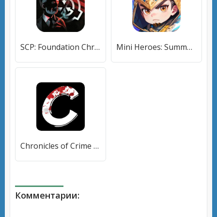
SCP: Foundation Chronicles (Карты) [МОД Mega Pack] APK Android
Mini Heroes: Summoners War (Мини Герои) [МОД Много денег] APK Android
Chronicles of Crime [МОД Premium] APK Android
Комментарии: