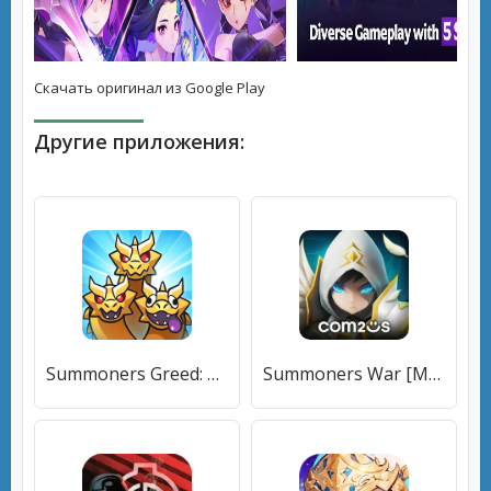
Скачать оригинал из Google Play
Другие приложения:
Summoners Greed: Tower Defense [МОД Много денег] APK Android
Summoners War [МОД Все открыто] APK Android