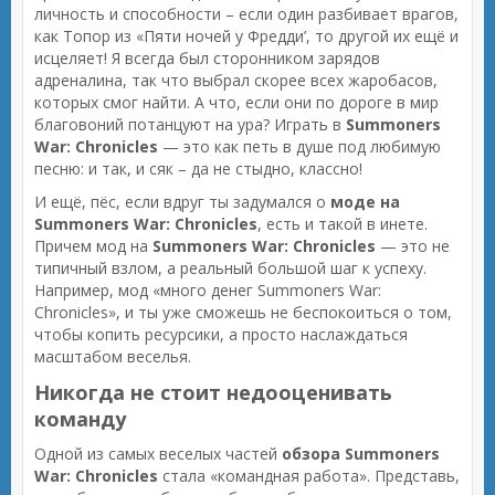
личность и способности – если один разбивает врагов,
как Топор из «Пяти ночей у Фредди’, то другой их ещё и
исцеляет! Я всегда был сторонником зарядов
адреналина, так что выбрал скорее всех жаробасов,
которых смог найти. А что, если они по дороге в мир
благовоний потанцуют на ура? Играть в
Summoners
War: Chronicles
— это как петь в душе под любимую
песню: и так, и сяк – да не стыдно, классно!
И ещё, пёс, если вдруг ты задумался о
моде на
Summoners War: Chronicles
, есть и такой в инете.
Причем мод на
Summoners War: Chronicles
— это не
типичный взлом, а реальный большой шаг к успеху.
Например, мод «много денег Summoners War:
Chronicles», и ты уже сможешь не беспокоиться о том,
чтобы копить ресурсики, а просто наслаждаться
масштабом веселья.
Никогда не стоит недооценивать
команду
Одной из самых веселых частей
обзора Summoners
War: Chronicles
стала «командная работа». Представь,