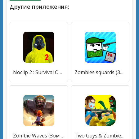
Другие приложения:
Noclip 2 : Survival Online (Ноклип 2) [МОД Premium] APK Android
Zombies squards (Зомби отряды) [МОД Бесконечные монеты] APK Android
Zombie Waves (Зомби Вейвс) [МОД Mega Pack] APK Android
Two Guys & Zombies 3D: Online [МОД Бесконечные монеты] APK Android