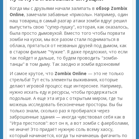
Когда мы с друзьями начали залипать в
обзор Zombix
Online
, замечали забавные «приколы». Например, один
наш товарищ в самый разгар атаки зомби вдруг решил
выпустить свою "супер-пушку", которая, как оказалось,
была просто дымовухой. Вместо того чтобы порвати
зомби на куски, мы все разом стали подниматься в
облака, прятаться от незваных друзей под дымом, как
в старом фильме "Чужие". Я даже предложил, что если
так пойдет и дальше, то будем проводить "зомби-
танцы" в том дыму. Так заодно и зомби вдохновим!
И самое крутое, что
Zombix Online
— это не только
стрельба! Тут есть элементы выживания, которые
делают игровой процесс еще интереснее. Например,
нужно искать еду и ресурсы, чтобы продержаться
подольше. А еще эта игра с открытым миром, где ты
можешь исследовать бесконечные просторы. Вы бы
только знали, сколько раз я пробирался через
заброшенные здания — иногда чувствовал себя как в
"Игра престолов": вот он я, а вот зомби с фаерболами,
не иначе! Это придаёт нужную соль всему хаосу,
который начинается, когда ты начинаешь фигачить по