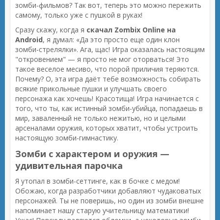
зомби-фильмов? Так вот, теперь это можно пережить
самому, только уже с пушкой в руках!
Сразу скажу, когда я
скачал Zombix Online на
Android
, я думал: «Да это просто еще один клон
зомби-стрелялки». Ага, щас! Игра оказалась настоящим
"откровением" — я просто не мог оторваться! Это
такое веселое месиво, что порой приличия теряются.
Почему? О, эта игра даёт тебе возможность собирать
всякие прикольные пушки и улучшать своего
персонажа как хочешь! Красотища! Игра начинается с
того, что ты, как истинный зомби-убийца, попадаешь в
мир, заваленный не только нежитью, но и целыми
арсеналами оружия, которых хватит, чтобы устроить
настоящую зомби-гимнастику.
Зомби с характером и оружия —
удивительная парочка
Я утопал в зомби-сеттинге, как в бочке с медом!
Обожаю, когда разработчики добавляют чудаковатых
персонажей. Ты не поверишь, но один из зомби внешне
напоминает нашу старую учительницу математики!