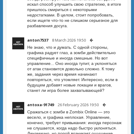
искал способ улучшить свою стратегию, в итоге
пришлось смириться с некоторыми
недостатками. В целом, стоит попробовать,
если ищете что-то не слишком серьезное для
разбавления досуга.
anton7537
8 March 2026 19:50
Не знаю, что и думать. С одной стороны,
графика радует глаз, а зомби действительно
специфичные и иногда смешные. Но вот
управление... Оно иногда тупит, а уклоняться
от атак становится довольно сложно. К тому
же, задания через время начинают
повторяться, что утомляет. Интересно, если в
будущем добавят новые локации и врагов,
станет ли игра более захватывающей?
antoxa-91749
26 February 2026 19:50
Сражаться с зомби в Zombix Online — это
весело, и графика неплохая. Управление,
конечно, требует привыкания: иногда персонаж
не слушается, когда надо быстро уклоняться.
Динамично, но порой возникает ощущение