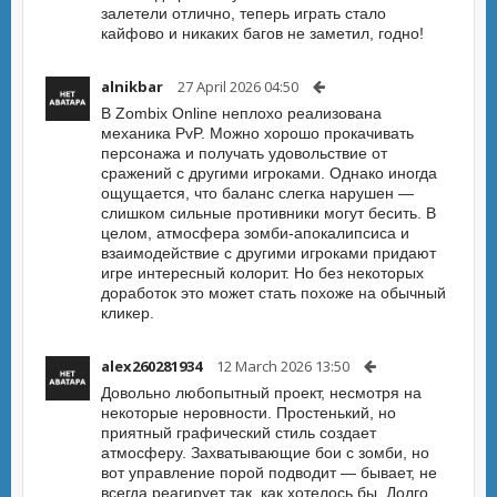
залетели отлично, теперь играть стало
кайфово и никаких багов не заметил, годно!
alnikbar
27 April 2026 04:50
В Zombix Online неплохо реализована
механика PvP. Можно хорошо прокачивать
персонажа и получать удовольствие от
сражений с другими игроками. Однако иногда
ощущается, что баланс слегка нарушен —
слишком сильные противники могут бесить. В
целом, атмосфера зомби-апокалипсиса и
взаимодействие с другими игроками придают
игре интересный колорит. Но без некоторых
доработок это может стать похоже на обычный
кликер.
alex260281934
12 March 2026 13:50
Довольно любопытный проект, несмотря на
некоторые неровности. Простенький, но
приятный графический стиль создает
атмосферу. Захватывающие бои с зомби, но
вот управление порой подводит — бывает, не
всегда реагирует так, как хотелось бы. Долго