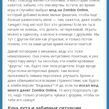
Ужас! Повсюду валяются обломки, а некоторые зомби,
кажется, забыли, что они мёртвы. Кстати, во время
игры я случайно выбрал
мод на Zombix Online
,
который добавил всякие милые фишечки, чтобы ещё
больше развеселить меня — там, кажется, даже зомби
танцуют под хип-хоп! Вот это уровень! Если же ты в
начале не знаешь, что делать, не переживай. Играть
можно в одиночку, а можно в команде с друзьями. Мы
тут с другом бегали как угорелые, и только потом
поняли, что за нами целая армия нежити гонится!
Давай поговорим о механике, ведь это тоже
немаловажно. Она очень интуитивно понятная, и уже
через пару минут ты засосёшь эти зомби-кровавые
"фрукты" так, будто они твои родители. Кодж вроде.
Игра полна интересных фишек: там можно
прокачивать навыки персонажа, улучшать броню и
даже обвешиваться всякими странностями, как будто
в зомби-версии "Ведьмака"! И да, если ты
искал мод
много денег Zombix Online
, то могу подсказать где-
то, надо только уговорить чувака с форума, чтобы он
тебе его скинул!
Куча лута и забавные ситуации