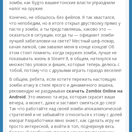
зомби, как будто вашингтонские власти упразднили
налог на оружие.
Конечно, не обошлось без фейлов. Я так хвастался,
что непобедим, но в итоге открыл двустволку прямо у
пасти у зомби, а ты представляешь, каково это —
оказаться в ситуации, когда ты — официант зомби-
лучшей забегаловки на свете? Местный шеф-повар,
качая лапкой, сам завалил меня в конце концов! Об
этом стоит помнить: когда окружен зомби, лучше не
показывать жизнь в Steam! Я, в общем, наткнулся на
множество уловок и фишек, которые теперь делюсь с
тобой, потому что с друзьями играть гораздо веселее!
В общем, ребята, если хотите пережить настоящую
зомби-атаку в стиле яркого и динамичного экшена,
рекомендую не раздумывая
скачать Zombix Online на
Android
. Это именно та игра, которая скрасит ваши
вечера, а может, даже и заставит смеяться до слез!
Так что работайте над своей зомби-апокалипсической
стратегией и не забывайте относиться к этому с долей
юмора! Разработчики явно знают, как сделать игру не
просто интересной, а войти в топ, подчеркнув весь