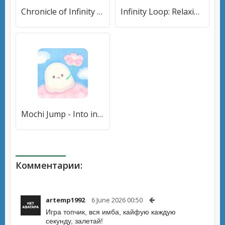
Chronicle of Infinity VN (Хроника Бесконечности ВН) [МОД Unlocked] APK Android
Infinity Loop: Relaxing Puzzle [МОД Unlocked] APK Android
Mochi Jump - Into infinity (Поппинг Джамп) [МОД Бесконечные монеты] APK Android
Комментарии:
artemp1992
6 June 2026 00:50
Игра топчик, вся имба, кайфую каждую
секунду, залетай!