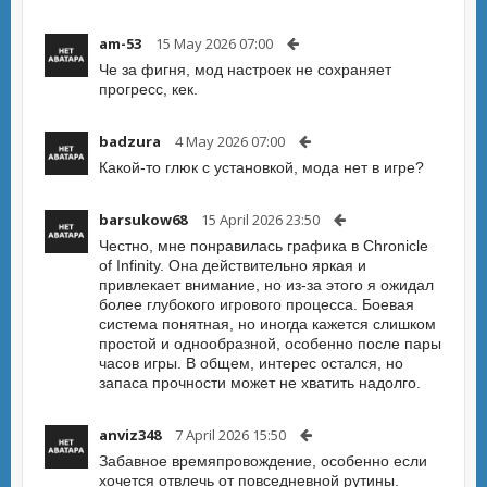
am-53
15 May 2026 07:00
Че за фигня, мод настроек не сохраняет
прогресс, кек.
badzura
4 May 2026 07:00
Какой-то глюк с установкой, мода нет в игре?
barsukow68
15 April 2026 23:50
Честно, мне понравилась графика в Chronicle
of Infinity. Она действительно яркая и
привлекает внимание, но из-за этого я ожидал
более глубокого игрового процесса. Боевая
система понятная, но иногда кажется слишком
простой и однообразной, особенно после пары
часов игры. В общем, интерес остался, но
запаса прочности может не хватить надолго.
anviz348
7 April 2026 15:50
Забавное времяпровождение, особенно если
хочется отвлечь от повседневной рутины.