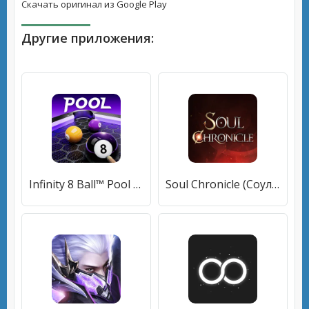
Скачать оригинал из Google Play
Другие приложения:
Infinity 8 Ball™ Pool King [МОД Mega Pack] APK Android
Soul Chronicle (Соул Хроникл) [МОД Много денег] APK Android