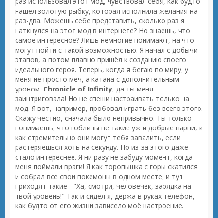
раз использовал этот мод, чувствовал себя, как будто
нашел золотую рыбку, которая исполнила желания на
раз-два. Можешь себе представить, сколько раз я
наткнулся на этот мод в интернете? Но знаешь, что
самое интересное? Лишь немногие понимают, на что
могут пойти с такой возможностью. Я начал с добычи
этапов, а потом плавно пришёл к созданию своего
идеального героя. Теперь, когда я бегаю по миру, у
меня не просто меч, а катана с дополнительным
уроном.
Chronicle of Infinity
, да ты меня
заинтриговала! Но не спеши настраивать только на
мод. Я вот, например, пробовал играть без всего этого.
Скажу честно, сначала было непривычно. Ты только
понимаешь, что гоблины не такие уж и добрые парни, и
как стремительно они могут тебя завалить, если
растеряешься хоть на секунду. Но из-за этого даже
стало интереснее. Я ни разу не забуду момент, когда
меня поймали враги! Я как торопышка с горы скатился
и собрал все свои покемоны в одном месте, и тут
приходят такие - "Ха, смотри, человечек, зарядка на
твой уровень!" Так и сидел я, держа в руках телефон,
как будто от его жизни зависело моё настроение.