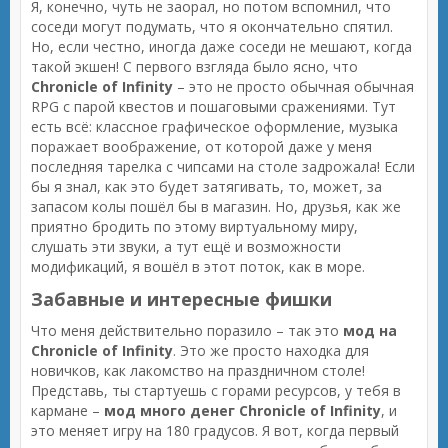
Я, конечно, чуть не заорал, но потом вспомнил, что
соседи могут подумать, что я окончательно спятил.
Но, если честно, иногда даже соседи не мешают, когда
такой экшен! С первого взгляда было ясно, что
Chronicle of Infinity
– это не просто обычная обычная
RPG с парой квестов и пошаговыми сражениями. Тут
есть всё: классное графическое оформление, музыка
поражает воображение, от которой даже у меня
последняя тарелка с чипсами на столе задрожала! Если
бы я знал, как это будет затягивать, то, может, за
запасом колы пошёл бы в магазин. Но, друзья, как же
приятно бродить по этому виртуальному миру,
слушать эти звуки, а тут ещё и возможности
модификаций, я вошёл в этот поток, как в море.
Забавные и интересные фишки
Что меня действительно поразило – так это
мод на
Chronicle of Infinity
. Это же просто находка для
новичков, как лакомство на праздничном столе!
Представь, ты стартуешь с горами ресурсов, у тебя в
кармане –
мод много денег Chronicle of Infinity
, и
это меняет игру на 180 градусов. Я вот, когда первый