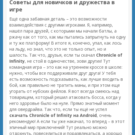
Советы для новичков и дружества в
игре
Ещё одна забавная деталь – это возможности
взаимодействия с другими игроками. Я, например,
нашёл пара друзей, с которыми мы начали батлы, а
ржачу как от того, как мы пытались запрыгнуть на одну
и ту же платформу! В итоге я, конечно, упал, как лось
на льду, но знал, что это не только опыт, но и
шалость. Так что, друзья, если ты скачал
Chronicle of
Infinity
, не стой в одиночестве, зови других! Тут
командная игра – это как на утреннем кроссе в школе:
нужно, чтобы все поддерживали друг друга! У тебя
есть возможность подсказывать, как лучше входить в
бой, как правильно не тратить маны, и при этом еще
угорать от нубских фейлов. Я вот всегда смеюсь над
товарищем, который решил атаковать босса, когда у
него здоровье было на нуле. Прямо знатный момент
для овердрайва. Так что, если ты ещё не успел
скачать Chronicle of Infinity на Android
, очень
рекомендую! А если ты уже накачал, то вперед – в этот
эпичный мир приключений! Тут реально можно
отдохнуть, повеселиться и поразвлекаться, а хорошо