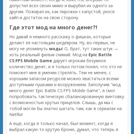
допустил всех своих мимо и вырубил их одного за
другим. Пожирал их, как пирожки с капустой, унося
хайп и достаток на свою сторону.
Где этот мод на много денег?!
Но давай я немного расскажу о фишках, которые
делают её настоящим шедевром. Ну, во-первых, не
могу не упомянуть
моды
! О, брат, тут таких штук —
хоть реальный фильм снимай. Мод на
Epic Battle
CS:FPS Mobile Game
дарует игрокам безумное
количество денег, и я только потом понял, что это не
поможет мне в умении стрелять. Тем не менее, с
хорошим запасом ресурсов можно хвастаться всеми
доступными пушками и вооружением. Заполучив "мод
много денег Epic Battle CS:FPS Mobile Game", я смог
попробовать тактическую сбалансированную винтовку
с возможностью крутых прицелов. Слышь, да мы с
тобой могли бы знатно шатать там, как в сериалах на
Netflix!
А ещё, когда я только начал, был момент, когда я
выбрал какую-то крутую броню, думал, что теперь я