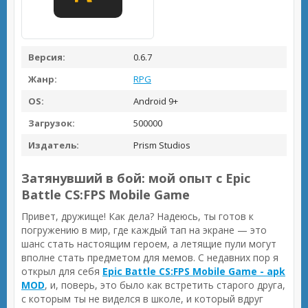
Версия:
0.6.7
Жанр:
RPG
OS:
Android 9+
Загрузок:
500000
Издатель:
Prism Studios
Затянувший в бой: мой опыт с Epic
Battle CS:FPS Mobile Game
Привет, дружище! Как дела? Надеюсь, ты готов к
погружению в мир, где каждый тап на экране — это
шанс стать настоящим героем, а летящие пули могут
вполне стать предметом для мемов. С недавних пор я
открыл для себя
Epic Battle CS:FPS Mobile Game - apk
MOD
, и, поверь, это было как встретить старого друга,
с которым ты не виделся в школе, и который вдруг