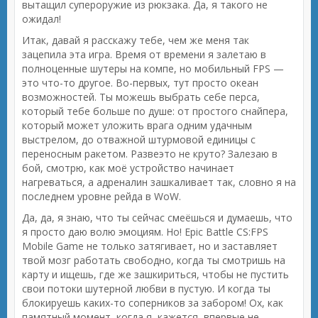
вытащил супероружие из рюкзака. Да, я такого не
ожидал!
Итак, давай я расскажу тебе, чем же меня так
зацепила эта игра. Время от времени я залетаю в
полноценные шутеры на компе, но мобильный FPS —
это что-то другое. Во-первых, тут просто океан
возможностей. Ты можешь выбрать себе перса,
который тебе больше по душе: от простого снайпера,
который может уложить врага одним удачным
выстрелом, до отважной штурмовой единицы с
переносным ракетом. Развеэто не круто? Залезаю в
бой, смотрю, как моё устройство начинает
нагреваться, а адреналин зашкаливает так, словно я на
последнем уровне рейда в WoW.
Да, да, я знаю, что ты сейчас смеёшься и думаешь, что
я просто даю волю эмоциям. Но! Epic Battle CS:FPS
Mobile Game не только затягивает, но и заставляет
твой мозг работать свободно, когда ты смотришь на
карту и ищешь, где же зашкириться, чтобы не пустить
свои потоки шутерной любви в пустую. И когда ты
блокируешь каких-то соперников за забором! Ох, как
памятный момент, когда я, кажется, впервые не