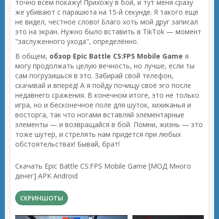
точно всем покажу! Прихожу в бой, и тут меня сразу
же убивают с парашюта на 15-й секунде. Я такого ещё
не видел, честное слово! Благо хоть мой друг записал
это на экран. Нужно было вставить в TikTok — момент
"заслуженного ухода", определённо.
В общем,
обзор Epic Battle CS:FPS Mobile Game
я
могу продолжать целую вечность, но лучше, если ты
сам погрузишься в это. Забирай свой телефон,
скачивай и вперёд! А я пойду почищу своё эго после
недавнего сражения. В конечном итоге, это не только
игра, но и бесконечное поле для шуток, хихиканья и
восторга, так что ногами вставляй элементарные
элементы — и возвращайся в бой. Помни, жизнь — это
тоже шутер, и стрелять нам придется при любых
обстоятельствах! Бывай, брат!
Скачать Epic Battle CS:FPS Mobile Game [МОД Много
денег] APK Android
СКРИНШОТЫ