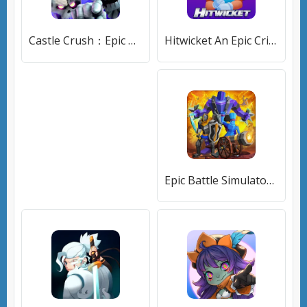
Castle Crush：Epic Battle [МОД Premium] APK Android
Hitwicket An Epic Cricket Game (Хитвикет) [МОД Premium] APK Android
Epic Battle Simulator 2 (Эпический Боевой Симулятор 2) [МОД Меню] APK Android