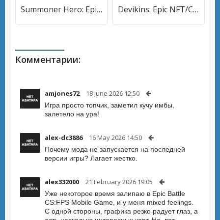
Summoner Hero: Epic Battle (Саммонер Хиро) [МОД Premium] APK Android
Devikins: Epic NFT/Crypto Game (Девикинс) [МОД Все открыто] APK Android
Комментарии:
amjones72
18 June 2026 12:50
Игра просто топчик, заметил кучу имбы,
залетело на ура!
alex-dc3886
16 May 2026 14:50
Почему мода не запускается на последней
версии игры? Лагает жестко.
alex332000
21 February 2026 19:05
Уже некоторое время залипаю в Epic Battle
CS:FPS Mobile Game, и у меня mixed feelings.
С одной стороны, графика резко радует глаз, а