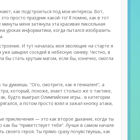
нают, как подстроиться под мои интересы. Вот,
и это просто праздник какой-то! Я помню, как в тот
же минуты меня затянула эта красивая пиксельная
t на уроках информатики, когда пытался изобразить
м.
строение. И тут началась моя эволюция: на старте я
 уже швырял соседей в небесную синеву. Честно, в
а бы стать крутым магом, если бы, конечно, смогла
ты думаешь: "Ого, смотрите, как я гениален!", а
тра, который, похоже, знает столько же о тактике,
ак, будто выиграл Олимпийские игры... в категории
прягался, а потом просто взял и зажал кнопку атаки,
ные приключения — это как второе дыхание, когда ты
о как бы "приветствует тебя". Лучше в самом начале
ть своего героя. Ты прямо сразу почувствуешь, как