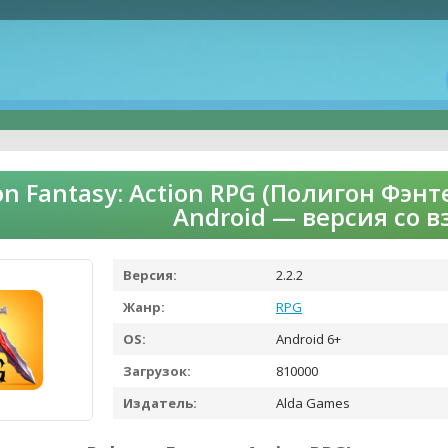
on Fantasy: Action RPG (Полигон Фэн
Android — версия со 
Версия:
2.2.2
Жанр:
RPG
OS:
Android 6+
Загрузок:
810000
Издатель:
Alda Games