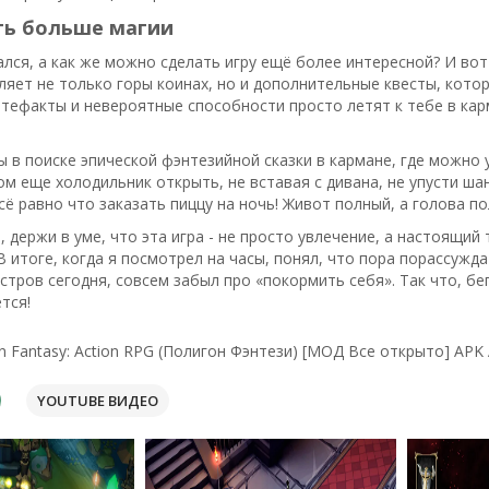
ть больше магии
лся, а как же можно сделать игру ещё более интересной? И вот я
яет не только горы коинах, но и дополнительные квесты, котор
тефакты и невероятные способности просто летят к тебе в карма
ты в поиске эпической фэнтезийной сказки в кармане, где можно
ом еще холодильник открыть, не вставая с дивана, не упусти ша
сё равно что заказать пиццу на ночь! Живот полный, а голова по
, держи в уме, что эта игра - не просто увлечение, а настоящий
 В итоге, когда я посмотрел на часы, понял, что пора порассужда
тров сегодня, совсем забыл про «покормить себя». Так что, бег
тся!
n Fantasy: Action RPG (Полигон Фэнтези) [МОД Все открыто] APK 
YOUTUBE ВИДЕО