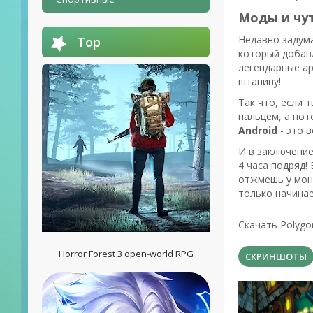
Моды и чу
Недавно задума
Top
который добавл
легендарные ар
штанину!
Так что, если 
пальцем, а пот
Android
- это в
И в заключение
4 часа подряд!
отжмешь у монс
только начинае
Скачать Polygo
Horror Forest 3 open-world RPG
СКРИНШОТЫ