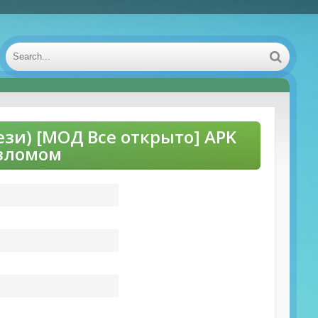
тези) [МОД Все открыто] APK
взломом