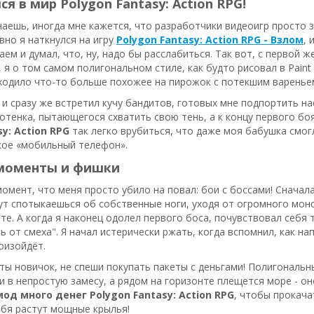
я в мир Polygon Fantasy: Action RPG!
наешь, иногда мне кажется, что разработчики видеоигр просто з
вно я наткнулся на игру
Polygon Fantasy: Action RPG - Взлом
, 
чаем и думал, что, ну, надо бы расслабиться. Так вот, с первой 
а, я о том самом полигональном стиле, как будто рисовал в Pain
ходило что-то больше похожее на пирожок с потекшим варенье
у и сразу же встретил кучу бандитов, готовых мне подпортить на
отенка, пытающегося схватить свою тень, а к концу первого боя
y: Action RPG
так легко врубиться, что даже моя бабушка смогл
кое «мобильный телефон».
моменты и фишки
момент, что меня просто убило на повал: бои с боссами! Сначала 
ут спотыкаешься об собственные ноги, уходя от огромного монс
ете. А когда я наконец одолел первого боса, почувствовал себя т
ть от смеха". Я начал истерически ржать, когда вспомнил, как на
роизойдёт.
и ты новичок, не спеши покупать пакеты с деньгами! Полигональ
и в непростую замесу, а рядом на горизонте плещется море - он
мод много денег Polygon Fantasy: Action RPG
, чтобы прокача
ебя растут мощные крылья!