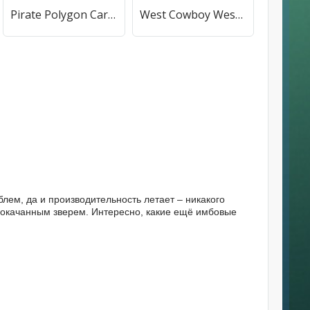
Pirate Polygon Caribbean Sea (Пиратская Полигон Карибское море) [МОД Premium] APK Android
West Cowboy Western Polygon [МОД Бесконечные монеты] APK Android
блем, да и производительность летает – никакого
рокачанным зверем. Интересно, какие ещё имбовые