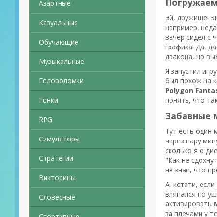
Погружаемс
Азартные
Эй, дружище! З
Казуальные
например, неда
вечер сидел с 
Обучающие
графика! Да, д
дракона, но вы
Музыкальные
Я запустил игр
Головоломки
был похож на к
Polygon Fantas
Гонки
понять, что та
Забавные 
RPG
Тут есть один 
Симуляторы
через пару мин
сколько я о ди
Стратегии
"Как не сдохну
не зная, что п
Викторины
А, кстати, есл
вляпался по уш
Словесные
активировать
за плечами у т
Спортивные