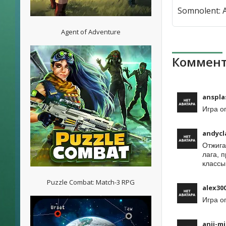
Agent of Adventure
Коммент
anspla
Игра о
andycl
Отжига
лага, 
классы
Puzzle Combat: Match-3 RPG
alex30
Игра о
anji-mi