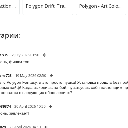
Somnolent: Action RPG Fantasy (Сомнолент) [МОД Бесконечные монеты] APK Android
Polygon Drift: Traffic Racing (Полигон Дрифт) [МОД Mega Pack] APK Android
Polygon - Art Coloring Book (Полигон) [МОД Бесконечные монеты] APK Android
арии:
sh79
2 July 2026 01:50
гонь, фишки топ!
are703
19 May 2026 02:50
л с Polygon Fantasy, и это просто пушка! Установка прошла без про
прямо кайф! Кагда выходишь на бой, чувствуешь себя настоящим п
 появятся в следующих обновлениях?
039374
30 April 2026 10:50
гонь, завлекает!
829
23 April 2026 04:50