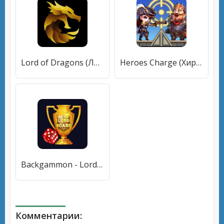
Lord of Dragons (Лорд оф Драгонс) [МОД Меню] APK Android
Heroes Charge (Хироес Чардж) [МОД Premium] APK Android
Backgammon - Lord of the Board (Бэкгаммон) [МОД Все открыто] APK Android
Комментарии: