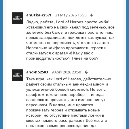
anutka-cr571
31 May 2026 16:50
Ладно, ребята, Lord of Heroes просто имба!
Установил его на свой канал под зеленью, всё
залетело без багов, а графика просто топчик,
прямо завораживает. Бои летят, как пушка, так
что можно не переживать, что что-то лагает.
Нереально кайфово прокачивать героев и
сталкиваться с врагами! Как у вас с
производительностью? Тянет на бро?
and4152503
9 April 2026 23:50
Така игра, как Lord of Heroes, действительно
радует своим стильным аниме-дизайном и
увлекательной боевой системой. Но вот с
шрифтом текста явно перебор — иногда
сложновато прочитать, что именно пишут
персонажи. В целом, мне нравится
прокачивать героев и открывать новые
истории, но отсутствие местами логики в
квестах немного расстраивает. Всё же, это
неплохое времяпрепровождение для