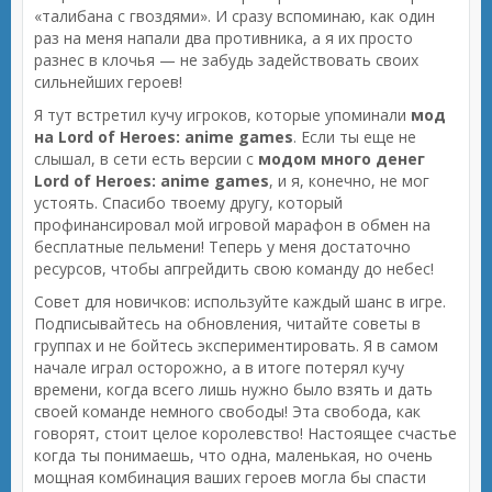
«талибана с гвоздями». И сразу вспоминаю, как один
раз на меня напали два противника, а я их просто
разнес в клочья — не забудь задействовать своих
сильнейших героев!
Я тут встретил кучу игроков, которые упоминали
мод
на Lord of Heroes: anime games
. Если ты еще не
слышал, в сети есть версии с
модом много денег
Lord of Heroes: anime games
, и я, конечно, не мог
устоять. Спасибо твоему другу, который
профинансировал мой игровой марафон в обмен на
бесплатные пельмени! Теперь у меня достаточно
ресурсов, чтобы апгрейдить свою команду до небес!
Совет для новичков: используйте каждый шанс в игре.
Подписывайтесь на обновления, читайте советы в
группах и не бойтесь экспериментировать. Я в самом
начале играл осторожно, а в итоге потерял кучу
времени, когда всего лишь нужно было взять и дать
своей команде немного свободы! Эта свобода, как
говорят, стоит целое королевство! Настоящее счастье
когда ты понимаешь, что одна, маленькая, но очень
мощная комбинация ваших героев могла бы спасти