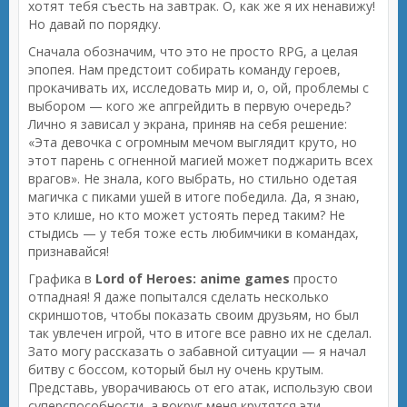
хотят тебя съесть на завтрак. О, как же я их ненавижу!
Но давай по порядку.
Сначала обозначим, что это не просто RPG, а целая
эпопея. Нам предстоит собирать команду героев,
прокачивать их, исследовать мир и, о, ой, проблемы с
выбором — кого же апгрейдить в первую очередь?
Лично я зависал у экрана, приняв на себя решение:
«Эта девочка с огромным мечом выглядит круто, но
этот парень с огненной магией может поджарить всех
врагов». Не знала, кого выбрать, но стильно одетая
магичка с пиками ушей в итоге победила. Да, я знаю,
это клише, но кто может устоять перед таким? Не
стыдись — у тебя тоже есть любимчики в командах,
признавайся!
Графика в
Lord of Heroes: anime games
просто
отпадная! Я даже попытался сделать несколько
скриншотов, чтобы показать своим друзьям, но был
так увлечен игрой, что в итоге все равно их не сделал.
Зато могу рассказать о забавной ситуации — я начал
битву с боссом, который был ну очень крутым.
Представь, уворачиваюсь от его атак, использую свои
суперспособности, а вокруг меня крутятся эти