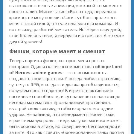
высококачественные анимации, и в какой-то момент я
просто залип. Мысли такие: «Вот это да, нереально
красиво, не могу поверить!...» и тут босс пролетел в
меня с такой силой, что улетела моя вся команда. И
вот я сижу, разбитый мечтатель. Но! Через пару дней,
став более опытным, я вернулся и отомстил. А это уже
другой уровень!
Фишки, которые манят и смешат
Теперь парочка фишек, которые меня просто
покорили. Один из ключевых моментов в
обзоре Lord
of Heroes: anime games
— это возможность
создавать свои стратегии. Я всегда любил стратегию,
чуть-чуть RPG, и когда эти два жанра объединяются,
получаем просто царство! В игре есть активные и
пассивные способности, и тут начинается настоящая
весёлая математика: проанализируй противника,
выстрой свою тактику, чтобы взорвать его одним
ударом. Не забывай, что менеджмент героев тоже
играет немалую роль — ведь могучая магичка может
быть хороша в атаке, но совершенно беспомощной в
защите. Это как ставить «бронированный танк» против