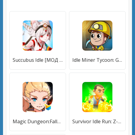
Succubus Idle [МОД Бесконечные монеты] APK Android
Idle Miner Tycoon: Gold Games [МОД Unlocked] APK Android
Magic Dungeon:Fallen Angel (Мэджик Данжен) [МОД Бесконечные монеты] APK Android
Survivor Idle Run: Z-RPG [МОД Бесконечные монеты] APK Android