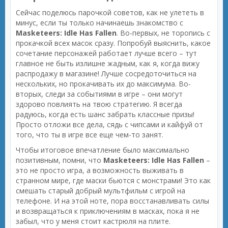
Сейчас поделюсь парочкой советов, как не улететь в
минус, если ты только начинаешь знакомство с
Masketeers: Idle Has Fallen
. Во-первых, не торопись с
прокачкой всех масок сразу. Попробуй выяснить, какое
сочетание персонажей работает лучше всего – тут
главное не быть излишне жадным, как я, когда вижу
распродажу в магазине! Лучше сосредоточиться на
нескольких, но прокачивать их до максимума. Во-
вторых, следи за событиями в игре – они могут
здорово повлиять на твою стратегию. Я всегда
радуюсь, когда есть шанс забрать классные призы!
Просто отложи все дела, сядь с чипсами и кайфуй от
того, что ты в игре все еще чем-то занят.
Чтобы итоговое впечатление было максимально
позитивным, помни, что
Masketeers: Idle Has Fallen
–
это не просто игра, а возможность выживать в
странном мире, где маски бьются с монстрами! Это как
смешать старый добрый мультфильм с игрой на
телефоне. И на этой ноте, пора восстанавливать силы
и возвращаться к приключениям в масках, пока я не
забыл, что у меня стоит кастрюля на плите.