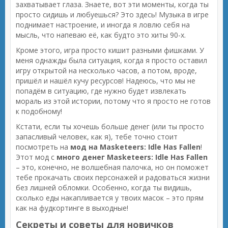
захватывает глаза. Знаете, вот эти моменты, когда ты
просто сидишь и любуешься? Это здесь! Музыка в игре
поднимает настроение, и иногда я ловлю себя на
мысль, что напеваю её, как будто это хиты 90-х.
Кроме этого, игра просто кишит разными фишками. У
меня однажды была ситуация, когда я просто оставил
игру открытой на несколько часов, а потом, вроде,
пришёл и нашёл кучу ресурсов! Надеюсь, что мы не
попадём в ситуацию, где нужно будет извлекать
мораль из этой истории, потому что я просто не готов
к подобному!
Кстати, если ты хочешь больше денег (или ты просто
запасливый человек, как я), тебе точно стоит
посмотреть на
мод на Masketeers: Idle Has Fallen
!
Этот мод с
много денег Masketeers: Idle Has Fallen
– это, конечно, не волшебная палочка, но он поможет
тебе прокачать своих персонажей и радоваться жизни
без лишней обломки. Особенно, когда ты видишь,
сколько еды накапливается у твоих масок – это прям
как на фудкортинге в выходные!
Секреты и советы для новичков