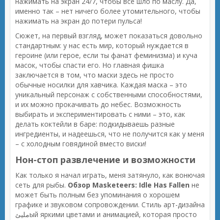
нажимать на экран 24/7, чтобы всё шло по маслу. Да,
именно так – нет ничего более утомительного, чтобы
нажимать на экран до потери пульса!
Сюжет, на первый взгляд, может показаться довольно
стандартным: у нас есть мир, который нуждается в
героине (или герое, если ты фанат феминизма) и куча
масок, чтобы спасти его. Но главная фишка
заключается в том, что маски здесь не просто
обычные носилки для хавчика. Каждая маска – это
уникальный персонаж с собственными способностями,
и их можно прокачивать до небес. Возможность
выбирать и экспериментировать с ними – это, как
делать коктейли в баре: подкидываешь разные
ингредиенты, и надеешься, что не получится как у меня
– с холодным говядиной вместо виски!
Нон-стоп развлечение и возможности
Как только я начал играть, меня затянуло, как вонючая
сеть для рыбы.
Обзор Masketeers: Idle Has Fallen
не
может быть полным без упоминания о хорошем
графике и звуковом сопровождении. Стиль арт-дизайна
مليئый яркими цветами и анимацией, которая просто