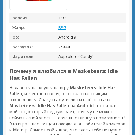
Версия:
1.9.3
Жанр:
RPG
OS:
Android 9+
Загрузок:
250000
Издатель:
Appxplore (iCandy)
Почему я влюбился в Masketeers: Idle
Has Fallen
Недавно я наткнулся на игру
Masketeers: Idle Has
Fallen
, и, честно говоря, это стало настоящим
откровением! Сразу скажу: если ты ещё не скачал
Masketeers: Idle Has Fallen на Android
, то ты, как
мой кот, который недоумевает, почему не может
поймать свой хвост – теряешь отличную возможность!
Эта игра – настоящая находка для любителей кликеров
и idle-игр. Самое необычное, что здесь тебе не нужно