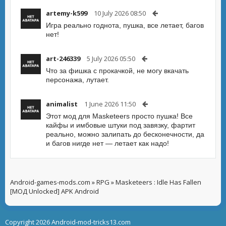
artemy-k599
10 July 2026 08:50
Игра реально годнота, пушка, все летает, багов
нет!
art-246339
5 July 2026 05:50
Что за фишка с прокачкой, не могу вкачать
персонажа, лутает.
animalist
1 June 2026 11:50
Этот мод для Masketeers просто пушка! Все
кайфы и имбовые штуки под завязку, фартит
реально, можно залипать до бесконечности, да
и багов нигде нет — летает как надо!
Android-games-mods.com
»
RPG
» Masketeers : Idle Has Fallen
[МОД Unlocked] APK Android
Copyright 2026 Android-mod-tricks13.com