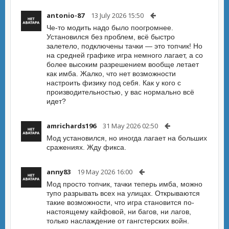
antonio-87
13 July 2026 15:50
Че-то модить надо было поогромнее.
Установился без проблем, всё быстро
залетело, подключены тачки — это топчик! Но
на средней графике игра немного лагает, а со
более высоким разрешением вообще летает
как имба. Жалко, что нет возможности
настроить физику под себя. Как у кого с
производительностью, у вас нормально всё
идет?
amrichards196
31 May 2026 02:50
Мод установился, но иногда лагает на больших
сражениях. Жду фикса.
anny83
19 May 2026 16:00
Мод просто топчик, тачки теперь имба, можно
тупо разрывать всех на улицах. Открываются
такие возможности, что игра становится по-
настоящему кайфовой, ни багов, ни лагов,
только наслаждение от гангстерских войн.