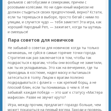
фильмов с автобусами и семерками, причем с
розовыми колёсами. Но ни один юный мафиози не
должен стыдиться своих предпочтений, верно? Кстати,
если ты теряешься в выборе, просто бегай с ними по
улицам, и случится чудо — тебя заметят! Эта игра, как
хороший Народный Реп, — зажигает, когда ты шутишь
и смеешься!
Пара советов для новичков
Не забывай о советах для новичков: когда ты только
начинаешь, не суйся в самые горячие точки города.
Стратегия как раз заключается в том, чтобы так
подкрасться к врагам, чтобы они вообще не заметили,
как ты их укладываешь. Это как на вечеринке, где ты
приходишь в костюме, надел маску и пытаешься
затесаться в толпу. Лицом к врагам полезно
подкрадываться с фланга — как крепкий борщ, а не
плоский блин, если ты понимаешь о чем я. И не
забывай: каждая победа — это шаг к статусу «Мастера
мафиози». Разве не звучит круто?
Игра, между прочим, предлагает гораздо больше, чем
может показаться на первый взгляд. Заходи и проверь.