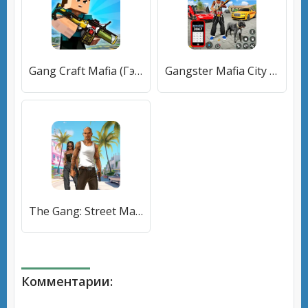
Gang Craft Mafia (Гэнг Крафт Мафия) [МОД Unlocked] APK Android
Gangster Mafia City Crime Game [МОД Mega Pack] APK Android
The Gang: Street Mafia Wars (Зэ Гэнг) [МОД Mega Pack] APK Android
Комментарии: