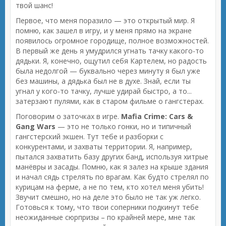
твой шанс!
Первое, что меня поразило — это открытый мир. Я
помню, как зашел в игру, и у меня прямо на экране
появилось огромное городище, полное возможностей.
В первый же день я умудрился угнать тачку какого-то
дядьки. Я, конечно, ощутил себя Картелем, но радость
была недолгой — буквально через минуту я был уже
без машины, а дядька был не в духе. Знай, если ты
угнал у кого-то тачку, лучше удирай быстро, а то...
затерзают пулями, как в старом фильме о гангстерах.
Поговорим о заточках в игре.
Mafia Crime: Cars &
Gang Wars
— это не только гонки, но и типичный
гангстерский экшен. Тут тебе и разборки с
конкурентами, и захваты территории. Я, например,
пытался захватить базу других банд, используя хитрые
манёвры и засады. Помню, как я залез на крыше здания
и начал сядь стрелять по врагам. Как будто стрелял по
курицам на ферме, а не по тем, кто хотел меня убить!
Звучит смешно, но на деле это было не так уж легко.
Готовься к тому, что твои соперники подкинут тебе
неожиданные сюрпризы – по крайней мере, мне так