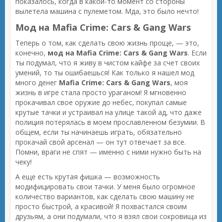
показалось, когда в какой-то момент со стороны
вылетела машина с пулеметом. Мда, это было нечто!
Мод на Mafia Crime: Cars & Gang Wars
Теперь о том, как сделать свою жизнь проще, — это,
конечно,
мод на Mafia Crime: Cars & Gang Wars
. Если
ты подумал, что я живу в чистом кайфе за счет своих
умений, то ты ошибаешься! Как только я нашел мод
много денег
Mafia Crime: Cars & Gang Wars
, моя
жизнь в игре стала просто ураганом! Я мгновенно
прокачивал свое оружие до небес, покупал самые
крутые тачки и устраивал на улице такой ад, что даже
полиция потерялась в моем прославленном безумии. В
общем, если ты начинаешь играть, обязательно
прокачай свой арсенал — он тут отвечает за все.
Помни, враги не спят — именно с ними нужно быть на
чеку!
А еще есть крутая фишка — возможность
модифицировать свои тачки. У меня было огромное
количество вариантов, как сделать свою машину не
просто быстрой, а красивой! Я похвастался своим
друзьям, а они подумали, что я взял свои сокровища из