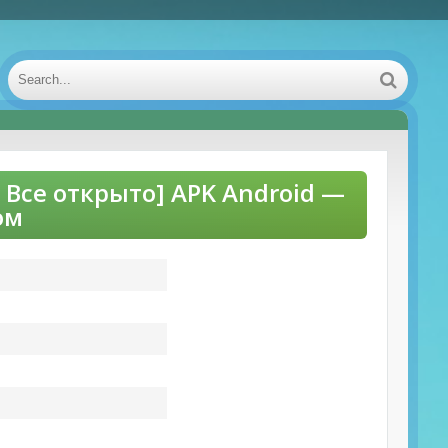
Д Все открыто] APK Android —
ом