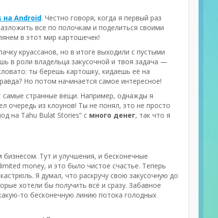
s на Android
. Честно говоря, когда я первый раз
 разложить все по полочкам и поделиться своими
лянем в этот мир картошечек!
ачку круассанов, но в итоге выходили с пустыми
аешь в роли владельца закусочной и твоя задача —
ловато: ты берешь картошку, кидаешь её на
правда? Но потом начинается самое интересное!
т самые странные вещи. Например, однажды я
л очередь из клоунов! Ты не понял, это не просто
д на Tahu Bulat Stories” с
много денег
, так что я
 бизнесом. Тут и улучшения, и бесконечные
limited money, и это было чистое счастье. Теперь
кастрюль. Я думал, что раскручу свою закусочную до
торые хотели бы получить всё и сразу. Забавное
в какую-то бесконечную линию потока голодных