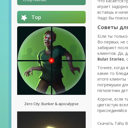
Что касается г
играет задорно
встаешь и начи
Top
Надо бы поиска
Советы дл
Если ты только
Во-первых, не 
забирают после
клиентов. Да, 
Bulat Stories
,
Точнее, когда я
какие-то блюда
итоге клиенты 
погремушки для
пятилетних дет
Короче, если т
Zero City: Bunker & apocalypse
цветастую всел
присоединяйся 
Скачать Tahu B