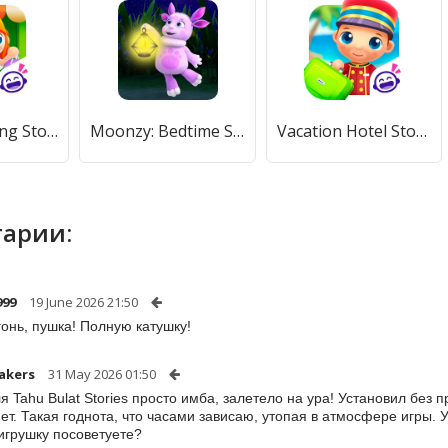
Daily Shopping Stories (Дейли Шоппинг Сторис) [МОД Unlocked] APK Android
Moonzy: Bedtime Stories [МОД Все открыто] APK Android
Vacation Hotel Stories (Вакансия Отель истории) [МОД Mega Pack] APK Android
арии:
999
19 June 2026 21:50
гонь, пушка! Полную катушку!
akers
31 May 2026 01:50
я Tahu Bulat Stories просто имба, залетело на ура! Установил без п
нет. Такая годнота, что часами зависаю, утопая в атмосфере игры.
игрушку посоветуете?