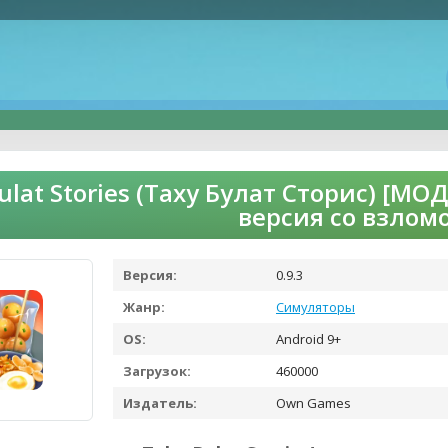
ulat Stories (Таху Булат Сторис) [МО
версия со взлом
Версия:
0.9.3
Жанр:
Симуляторы
OS:
Android 9+
Загрузок:
460000
Издатель:
Own Games