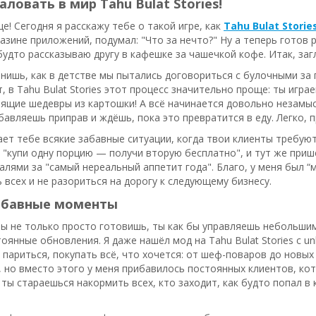
ловать в мир Tahu Bulat Stories!
е! Сегодня я расскажу тебе о такой игре, как
Tahu Bulat Storie
газине приложений, подумал: "Что за нечто?" Ну а теперь готов
будто рассказываю другу в кафешке за чашечкой кофе. Итак, заг
нишь, как в детстве мы пытались договориться с булочными за п
т, в Tahu Bulat Stories этот процесс значительно проще: ты игр
ящие шедевры из картошки! А всё начинается довольно незамыс
бавляешь приправ и ждёшь, пока это превратится в еду. Легко, 
ет тебе всякие забавные ситуации, когда твои клиенты требую
 "купи одну порцию — получи вторую бесплатно", и тут же прише
алями за "самый нереальный аппетит года". Благо, у меня был “мо
 всех и не разориться на дорогу к следующему бизнесу.
забавные моменты
ты не только просто готовишь, ты как бы управляешь небольшим
тоянные обновления. Я даже нашёл мод на Tahu Bulat Stories с un
париться, покупать всё, что хочется: от шеф-поваров до новых 
n, но вместо этого у меня прибавилось постоянных клиентов, ко
 ты стараешься накормить всех, кто заходит, как будто попал 