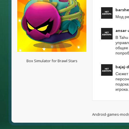
barshe
Мод ре
ansar-
В Tahu
управл
общее 
попроб
Box Simulator for Brawl Stars
bajaj-
Сюжет 
персон
подска
игрока.
Android-games-mod