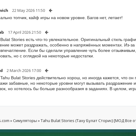
vich
22 May 2026 11:50
ально топчик, кайф игры на новом уровне. Багов нет, летает!
ab
17 April 2026 21:50
 Bulat Stories есть что-то увлекательное. Оригинальный стиль граф
ение может раздражать, особенно в напряжённых моментах. Из-за 
впечатление. Если бы сделали управление чуть более отзывчивым,
овать, но с оглядкой на некоторые недостатки.
dd
2 March 2026 17:00
Tahu Bulat Stories действительно хорош, но иногда кажется, что о
ажи забавные, но некоторые уровни могут вызывать раздражение из
зок, но хотелось бы больше разнообразия в заданиях. В целом, игр
s.com
»
Симуляторы
» Tahu Bulat Stories (Таху Булат Сторис) [МОД Все 