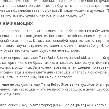
рафики и звукового оформления, то разработчики явно потрудили
, а голоса клиентов смешные, как будто ты попал на гастрономи
наешь подтанцовывать под ритмы. В такие моменты думаешь: "М
ть инстасамку среди клиентов, это же мощно, да?
я начинающих
 начал играть в Tahu Bulat Stories, вот тебе несколько лайфхак
спеши тратить свои денежки. Бесполезные обновления могут отк
дний кусок пирога. К тому же, попробуй поразмышлять над ра
да, я знаю, звучит странно, но клиенты оценят твою заботу! И, 
 он будет твоим лучшим другом на первых порах.
 сам впервые загрузил Tahu Bulat Stories на Android, я в первы
, которые никто не брал, так как я покрасил картошку в чёрный 
только морщились. Зачем, черт возьми, я так сделал? Но забавн
 подачи еды и новые цвета для картошки, и теперь я со смехом
ей. И ты не поверишь, они были в восторге!
ы еще не окунулся в мир
Tahu Bulat Stories
, не тушуйся! Эта иг
енную, где картошка — это не просто картошка, а целая философи
к безумству!
ulat Stories (Таху Булат Сторис) [МОД Все открыто] APK Android