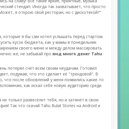
сь на славу! Все такие яркие, приятные, музыка
ческий стендап. Иногда так захватывает, что просто
ожет, я открою свой ресторан, но с дискотекой?"
ов, которые я бы сам хотел услышать перед стартом.
усить кусок бюджета, как у мамы в понедельник
сширением своего меню и между делом массировать
конечно же, не забывай про
мод много денег Tahu
й день потерял счёт всем своим неудачам. Готовил
цвет, подумав, что это сделает её "трендовой". В
о, что после обновлений у меня появились какие-то
 вспоминаю, как искал себе новую аудиторию среди
ра не только развеселит тебя, но и затянет в свою
я! Так что скачай Tahu Bulat Stories на Android и