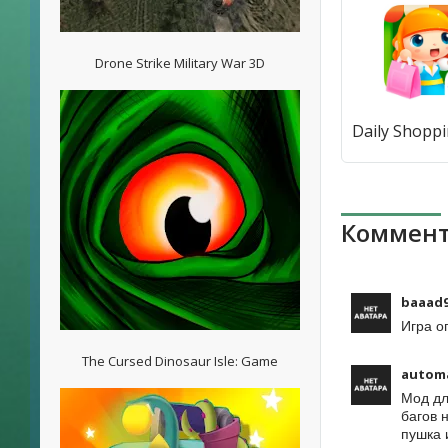
Drone Strike Military War 3D
Коммент
baaad
Игра о
The Cursed Dinosaur Isle: Game
autom
Мод дл
багов 
пушка 