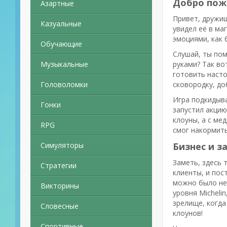
Добро пожа
Азартные
Привет, дружищ
Казуальные
увидел её в ма
эмоциями, как 
Обучающие
Слушай, ты пом
Музыкальные
руками? Так во
готовить насто
Головоломки
сковородку, до
Игра подкидыва
Гонки
запустил акцию
клоуны, а с мед
RPG
смог накормить
Симуляторы
Бизнес и 
Заметь, здесь 
Стратегии
клиенты, и пос
можно было не 
Викторины
уровня Micheli
зрелище, когда
Словесные
клоунов!
Спортивные