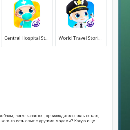
Central Hospital Stories (Центральные истории больницы) [МОД Все открыто] APK Android
World Travel Stories - Airport (Сториз Ворлд Трэвелс) [МОД Все открыто] APK Android
роблем, легко качается, производительность летает,
 У кого-то есть опыт с другими модами? Какую еще