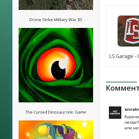
Drone Strike Military War 3D
Коммент
annak
The Cursed Dinosaur Isle: Game
Короче
летает
или не