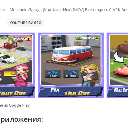
 Inc - Mechanic Garage (Кар Фикс Инк) [МОД Все открыто] APK And
YOUTUBE ВИДЕО
л из Google Play
приложения: