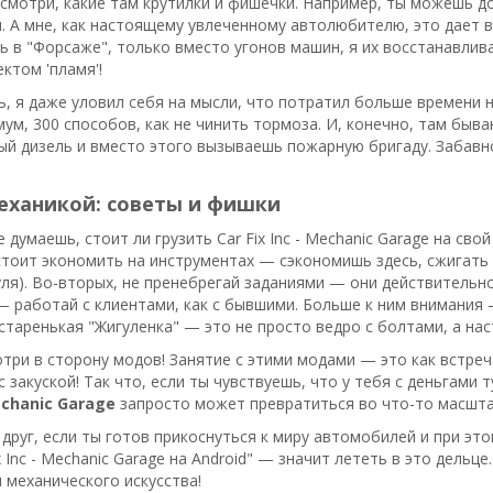
смотри, какие там крутилки и фишечки. Например, ты можешь д
. А мне, как настоящему увлеченному автолюбителю, это дает 
ль в "Форсаже", только вместо угонов машин, я их восстанавли
ктом 'пламя'!
, я даже уловил себя на мысли, что потратил больше времени на
мум, 300 способов, как не чинить тормоза. И, конечно, там быв
ый дизель и вместо этого вызываешь пожарную бригаду. Забавно
еханикой: советы и фишки
 думаешь, стоит ли грузить Car Fix Inc - Mechanic Garage на св
стоит экономить на инструментах — сэкономишь здесь, сжигать 
уля). Во-вторых, не пренебрегай заданиями — они действительн
— работай с клиентами, как с бывшими. Больше к ним внимания 
 старенькая "Жигуленка" — это не просто ведро с болтами, а на
отри в сторону модов! Занятие с этими модами — это как встреч
с закуской! Так что, если ты чувствуешь, что у тебя с деньгами 
Mechanic Garage
запросто может превратиться во что-то масштаб
 друг, если ты готов прикоснуться к миру автомобилей и при эт
x Inc - Mechanic Garage на Android" — значит лететь в это дельц
механического искусства!