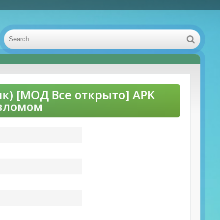
Инк) [МОД Все открыто] APK
взломом