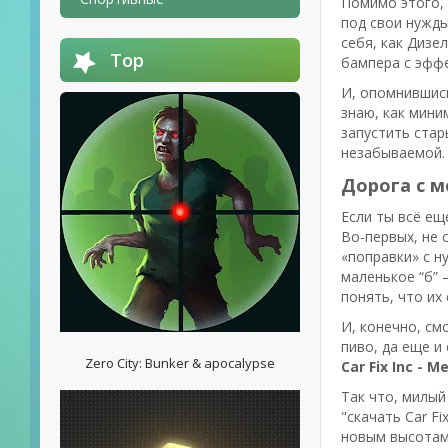
Помимо этого, 
под свои нужды
себя, как Дизе
Top
бампера с эффе
И, опомнившись
знаю, как мини
запустить стар
незабываемой.
Дорога с м
Если ты всё еще
Во-первых, не 
«поправки» с н
маленькое “б” 
понять, что их
И, конечно, см
пиво, да еще и 
Zero City: Bunker & apocalypse
Car Fix Inc - 
Так что, милый
"скачать Car Fi
новым высотам 