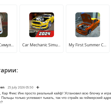
LS Garage - Симулятор тюнинга (ЛС Гараж) [МОД Бесконечные монеты] APK Android
Car Mechanic Simulator 21 (Кар Механик Симулятор 21) [МОД Unlocked] APK Android
My First Summer Car: Mechanic (Май Фрст Саммер Кар) [МОД Mega Pack] APK Android
арии:
ren
25 July 2026 05:50
, Кар Фикс Инк просто реальный кайф! Установил всю блочку и игра п
! Пальцы только успевают тыкать, так что страйк за геймерский ад
т?