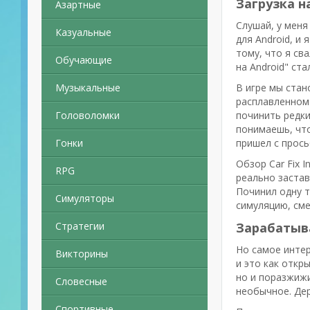
Загрузка на
Азартные
Слушай, у меня
Казуальные
для Android, и
тому, что я сва
Обучающие
на Android" ста
Музыкальные
В игре мы стан
расплавленном 
Головоломки
починить редки
понимаешь, что
Гонки
пришел с прось
Обзор Car Fix I
RPG
реально застав
Починил одну т
Симуляторы
симуляцию, сме
Стратегии
Зарабатыв
Но самое интере
Викторины
и это как откр
но и поразжижи
Словесные
необычное. Дер
Спортивные