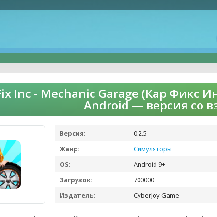
Fix Inc - Mechanic Garage (Кар Фикс 
Android — версия со 
Версия:
0.2.5
Жанр:
Симуляторы
OS:
Android 9+
Загрузок:
700000
Издатель:
CyberJoy Game