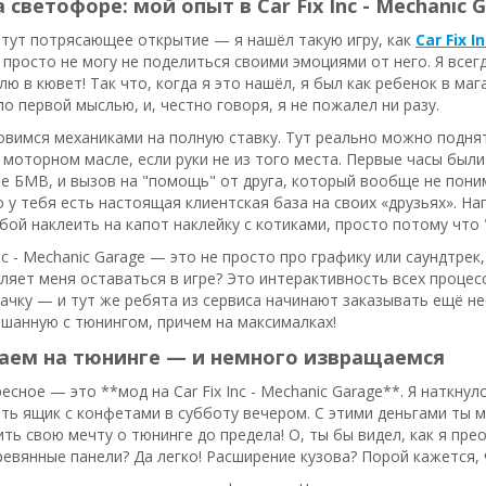
 светофоре: мой опыт в Car Fix Inc - Mechanic 
 тут потрясающее открытие — я нашёл такую игру, как
Car Fix 
 я просто не могу не поделиться своими эмоциями от него. Я все
лю в кювет! Так что, когда я это нашёл, я был как ребенок в мага
ло первой мыслью, и, честно говоря, я не пожалел ни разу.
овимся механиками на полную ставку. Тут реально можно поднят
моторном масле, если руки не из того места. Первые часы были
е БМВ, и вызов на "помощь" от друга, который вообще не поним
 у тебя есть настоящая клиентская база на своих «друзьях». На
бой наклеить на капот наклейку с котиками, просто потому что 
nc - Mechanic Garage — это не просто про графику или саундтрек, 
ляет меня оставаться в игре? Это интерактивность всех процессо
ачку — и тут же ребята из сервиса начинают заказывать ещё н
шанную с тюнингом, причем на максималках!
аем на тюнинге — и немного извращаемся
сное — это **мод на Car Fix Inc - Mechanic Garage**. Я наткнулся
ыть ящик с конфетами в субботу вечером. С этими деньгами ты 
ть свою мечту о тюнинге до предела! О, ты бы видел, как я пр
евянные панели? Да легко! Расширение кузова? Порой кажется,