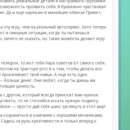
обавить уникальные детали и настраивать грузовики
возможность проявить себя. Я буквально чувствовал
ваю. Да и ещё наряжаю в милейшие обвесы! Привет,
 эту игру, чем на реальный автосервис. Зато теперь
ают и смешные ситуации, когда ты пытаешься
, ничего не сказать, но такие моменты делают игру
ой телефон, то вот тебе пара советов от самого себя.
потом на тракторе (это я о том, чтобы делать все
о прокачивают твой навык. А еще есть одно
— больше денег. Они любят, когда ты даешь им
стоящая ценность.
а с другом, который всегда приносит вам нужное
туговато, то не стесняйся искать нужную подмогу.
ное — просто дай себе шанс заглянуть в этот мир!
ом сохраниться в компании с хорошими механиками,
е. Садись за руль креативности и только вперед к