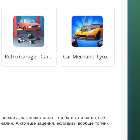
Retro Garage - Car Mechanic [МОД Много денег] APK Android
Car Mechanic Tycoon (Кар Механик Тайкун) [МОД Все открыто] APK Android
оехала, как новая тачка – ни багов, ни лагов, всё
реналин. А кто ещё заценил, еслизывы вообще топчик