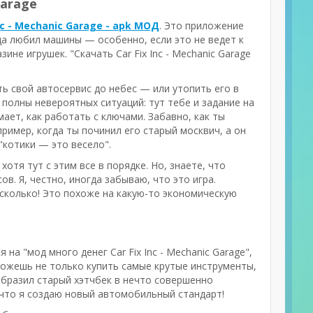
Garage
Inc - Mechanic Garage - apk МОД
. Это приложение
гда любил машины — особенно, если это не ведет к
зине игрушек. "Скачать Car Fix Inc - Mechanic Garage
ь свой автосервис до небес — или утопить его в
 полны невероятных ситуаций: тут тебе и задание на
ает, как работать с ключами. Забавно, как ты
пример, когда ты починил его старый москвич, а он
"котики — это весело".
хотя тут с этим все в порядке. Но, знаете, что
в. Я, честно, иногда забываю, что это игра.
есколько! Это похоже на какую-то экономическую
 на "мод много денег Car Fix Inc - Mechanic Garage",
можешь не только купить самые крутые инструменты,
еобразил старый хэтчбек в нечто совершенно
 что я создаю новый автомобильный стандарт!