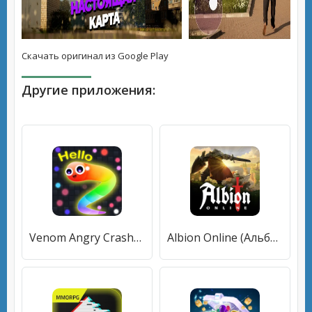
Скачать оригинал из Google Play
Другие приложения:
Venom Angry Crashy Rush Online (Веном Ангри Краши Раш Онлайн) [МОД Все открыто] APK Android
Albion Online (Альбион Онлайн) [МОД Все открыто] APK Android