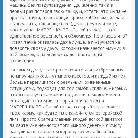
машины без предупреждения. Да, именно так я в
первый раз потерял свою тачку, и, кстати, это была не
простая тачка, а настоящая красотка! Потом, когда я
стал гуглить, как вернуть её (думал, неужели «мод
много денег МАТРЕШКА РП - Онлайн игра» — это
единственное решение?), я обломился. Но знаешь что?
Новая тачка оказалась даже лучше, а я научился не
доверять своему другу, который называется «мужик в
бейсболке», а на деле оказался настоящим
грабителем.
На самом деле, эта игра не просто для разбросанных
по миру чайников. Тут много квестов, и каждый из них
больше перекликаясь с реальными жизненными
ситуациями, подходит для той самой «сидячей» игры. А
чтобы не скучать, можно подключить моды. У меня
есть один знакомый, который скачал мод на
МАТРЕШКА РП - Онлайн игра, который впрыгивает в
твою карму, как будто ты в какой-то супергеройской
лиге. Просто братец главный злодей всякой движухи —
да дайте мне немного этого «много денег» и я смогу
разгуливать в золотом короне, как если бы я был
каким-то тронутым королём. Так что, если ты думаешь,