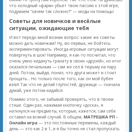
что холодный «фарм» убьёт твою пассию к этой игре,
подумаем “зачем так сложно?” — моды на помощь!
Советы для новичков и весёлые
ситуации, ожидающие тебя
И вот передо мной возник вопрос: какие же советы
можно дать новичкам? Ну, во-первых, не бойтесь
экспериментировать. Иногда игровые ситуации могут
повергнуть в шок! Например, я как-то посчитал, что
очень умно кидануть гранату в своих «друзей», но итог
оказался печальным — сам же сел в тюрьму на пару
дней. Потом, выйдя, понял, что друга может и стоит
прощать... Но только после того, как он мой бубен
взял! Так что не делай глупостей, дружище — сначала
думай, уже потом кидайся.
Помимо этого, не забывай проверять, что в твоем
стэше. Один раз, нажимая кнопочку «доска», я
наткнулся на предметы, которые, кажется, сам себе
оставил на всякий случай. В общем,
МАТРЕШКА РП -
Онлайн игра
— это постоянные перемены, каждый
день — это как 2 в 1, и я бы точно не стал пропускать