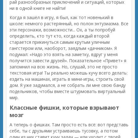
рай разнообразных приключений и ситуаций, которых
ни в одной книге не найти!
Когда я зашёл в игру, я был, как тот новенький в
школе: немного растерянный, но полон энтузиазма. Все
эти персонажи, возможности... Ох, а ты попробуй
определить, кто тут кто, когда каждый второй
старается прикинуться самым крутым уличным
гангстером или, наоборот, заядлым «дачником». Я
подумал: «Надо это взять на заметку, вдруг у меня
получится завести друзей». Показательное «Привет» я
запомнил на всю жизнь. Но, слушай, это не просто
текстовая игра! Ты реально можешь кучу всего делать:
ездить на машинах, играть в мини-игры, строить свой
дом. Я уже задумался, а не собрать ли мне свою банду
подельников, чтобы вместе штурмовать виртуальный
мир.
Классные фишки, которые взрывают
мозг
А теперь о фишках. Там просто есть всё: вот представь
себе, ты с друзьями устраиваешь тусовку, а потом
один из них ставит кучу задач — или уходит с твоей