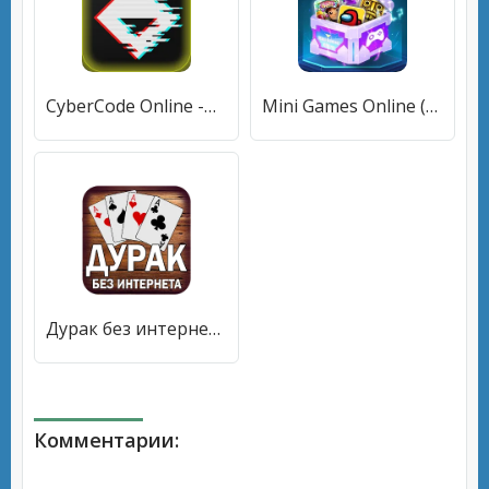
CyberCode Online -Text MMORPG (СайберКод Онлайн) [МОД Все открыто] APK Android
Mini Games Online (Миниигры онлайн) [МОД Все открыто] APK Android
Дурак без интернета и онлайн [МОД Mega Pack] APK Android
Комментарии: