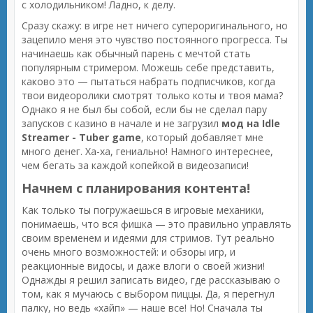
с холодильником! Ладно, к делу.
Сразу скажу: в игре нет ничего супероригинального, но
зацепило меня это чувство постоянного прогресса. Ты
начинаешь как обычный парень с мечтой стать
популярным стримером. Можешь себе представить,
каково это — пытаться набрать подписчиков, когда
твои видеоролики смотрят только коты и твоя мама?
Однако я не был бы собой, если бы не сделал пару
запусков с казино в начале и не загрузил
мод на Idle
Streamer - Tuber game
, который добавляет мне
много денег. Ха-ха, гениально! Намного интереснее,
чем бегать за каждой копейкой в видеозаписи!
Начнем с планирования контента!
Как только ты погружаешься в игровые механики,
понимаешь, что вся фишка — это правильно управлять
своим временем и идеями для стримов. Тут реально
очень много возможностей: и обзоры игр, и
реакционные видосы, и даже влоги о своей жизни!
Однажды я решил записать видео, где рассказываю о
том, как я мучаюсь с выбором пиццы. Да, я перегнул
палку, но ведь «хайп» — наше все! Но! Сначала ты