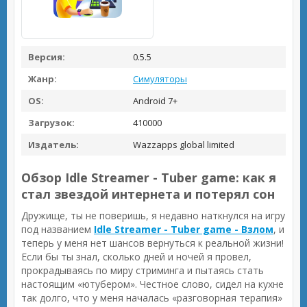
Версия:
0.5.5
Жанр:
Симуляторы
OS:
Android 7+
Загрузок:
410000
Издатель:
Wazzapps global limited
Обзор Idle Streamer - Tuber game: как я
стал звездой интернета и потерял сон
Дружище, ты не поверишь, я недавно наткнулся на игру
под названием
Idle Streamer - Tuber game - Взлом
, и
теперь у меня нет шансов вернуться к реальной жизни!
Если бы ты знал, сколько дней и ночей я провел,
прокрадываясь по миру стриминга и пытаясь стать
настоящим «ютубером». Честное слово, сидел на кухне
так долго, что у меня началась «разговорная терапия»