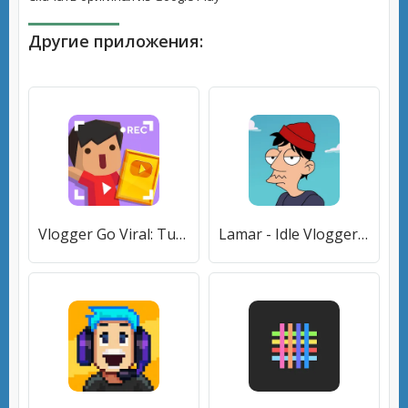
Другие приложения:
Vlogger Go Viral: Tuber Life (Влогер Стань Вирусным) [МОД Mega Pack] APK Android
Lamar - Idle Vlogger [МОД Все открыто] APK Android