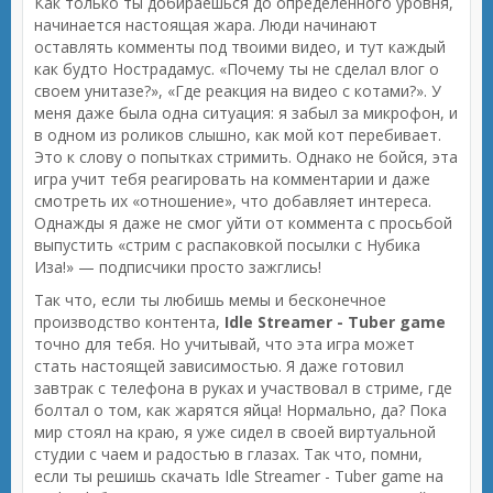
Как только ты добираешься до определенного уровня,
начинается настоящая жара. Люди начинают
оставлять комменты под твоими видео, и тут каждый
как будто Нострадамус. «Почему ты не сделал влог о
своем унитазе?», «Где реакция на видео с котами?». У
меня даже была одна ситуация: я забыл за микрофон, и
в одном из роликов слышно, как мой кот перебивает.
Это к слову о попытках стримить. Однако не бойся, эта
игра учит тебя реагировать на комментарии и даже
смотреть их «отношение», что добавляет интереса.
Однажды я даже не смог уйти от коммента с просьбой
выпустить «стрим с распаковкой посылки с Нубика
Иза!» — подписчики просто зажглись!
Так что, если ты любишь мемы и бесконечное
производство контента,
Idle Streamer - Tuber game
точно для тебя. Но учитывай, что эта игра может
стать настоящей зависимостью. Я даже готовил
завтрак с телефона в руках и участвовал в стриме, где
болтал о том, как жарятся яйца! Нормально, да? Пока
мир стоял на краю, я уже сидел в своей виртуальной
студии с чаем и радостью в глазах. Так что, помни,
если ты решишь скачать Idle Streamer - Tuber game на