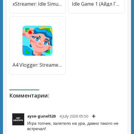
xStreamer: Idle Simulator Game (хСтример) [МОД Меню] APK Android
Idle Game 1 (Айдл Гейм 1) [МОД Mega Pack] APK Android
A4 Vlogger: Streamer simulator [МОД Меню] APK Android
Комментарии:
ayse-gunel520
4 July 2026 05:50
Игра топчик, залетело на ура, давно такого не
встречал!