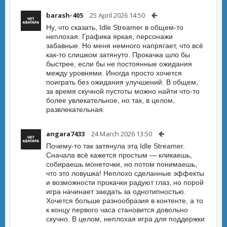
barash-405
25 April 2026 14:50
Ну, что сказать, Idle Streamer в общем-то
неплохая. Графика яркая, персонажи
забавные. Но меня немного напрягает, что всё
как-то слишком затянуто. Прокачка шло бы
быстрее, если бы не постоянные ожидания
между уровнями. Иногда просто хочется
поиграть без ожидания улучшений. В общем,
за время скучной пустоты можно найти что-то
более увлекательное, но так, в целом,
развлекательная.
angara7433
24 March 2026 13:50
Почему-то так затянула эта Idle Streamer.
Сначала всё кажется простым — кликаешь,
собираешь монеточки, но потом понимаешь,
что это ловушка! Неплохо сделанные эффекты
и возможности прокачки радуют глаз, но порой
игра начинает заедать за однотипностью.
Хочется больше разнообразия в контенте, а то
к концу первого часа становится довольно
скучно. В целом, неплохая игра для поддержки