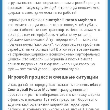
игрушка полностью погружает, а сам игровой процесс
вызывает такую кучу эмоций, что иногда невозможно
сдержать смех, даже если ты на работе!
Первый раз я скачал
Countryball Potato Mayhem
в
тот момент, когда искал что-то новое, чтобы убить
время в общественном транспорте. Честно, искал что-
то с простым интерфейсом, чтобы не мучиться с
нубскими механиками. А тут передо мной — мякотка
под названием "картошка", которая решает проблемы
стран! Да, ты не ослышался! В этой игре все замешано
на страновых шариках и всевозможных картофельных
фишках. Это как если бы Украина и Россия вместе
решили подружиться и сделать коронную картошку
фри — вот такой уровень креатива здесь!
Игровой процесс и смешные ситуации
Итак, давай по порядку. Как только ты начнешь
обзор
Countryball Potato Mayhem
, сразу удивишься
простоте игры: ты выбираешь своего милашку-шарика
с флагом, и поехали! Тут тебе предстоит бороться с
другими картофельными шарами за территорию,
ресурсы, и, конечно же, чипсы! Ха-ха, шутка. На самом