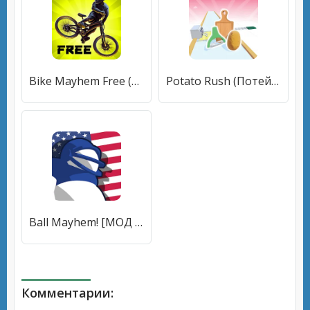
Bike Mayhem Free (Байк Мейхем Фри) [МОД Mega Pack] APK Android
Potato Rush (Потейто Раш) [МОД Unlocked] APK Android
Ball Mayhem! [МОД Unlocked] APK Android
Комментарии: