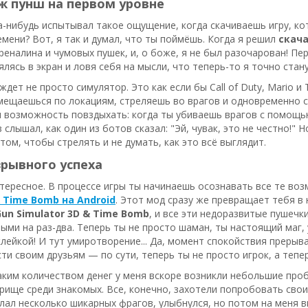
ж пунш на первом уровне
а-нибудь испытывал такое ощущение, когда скачиваешь игру, 
мени? Вот, я так и думал, что ты поймёшь. Когда я решил
скача
реналина и чумовых пушек, и, о боже, я не был разочарован! Пер
лясь в экран и ловя себя на мысли, что теперь-то я точно стан
 ждет не просто симулятор. Это как если бы Call of Duty, Mario 
мещаешься по локациям, стреляешь во врагов и одновременно 
л возможность повздыхать: когда ты убиваешь врагов с помощь
 слышал, как один из ботов сказал: "Эй, чувак, это не честно!" Н
том, чтобы стрелять и не думать, как это всё выглядит.
рывного успеха
тересное. В процессе игры ты начинаешь осознавать все те в
& Time Bomb на Android
. Этот мод сразу же превращает тебя в
un Simulator 3D & Time Bomb
, и все эти недоразвитые пушечк
ыми на раз-два. Теперь ты не просто шаман, ты настоящий маг, 
лейкой! И тут умиротворение... Да, момент спокойствия преры
ти своим друзьям — по сути, теперь ты не просто игрок, а тепер
таким количеством денег у меня вскоре возникли небольшие про
рище среди знакомых. Все, конечно, захотели попробовать свои
елал несколько шикарных фрагов, улыбнулся, но потом на меня вы