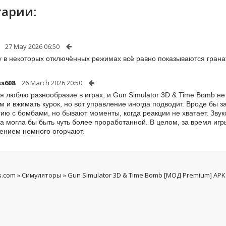
арии:
27 May 2026 06:50
 в некоторых отключённых режимах всё равно показываются гранат
ss608
26 March 2026 20:50
 я люблю разнообразие в играх, и Gun Simulator 3D & Time Bomb не
м и вжимать курок, но вот управление иногда подводит. Вроде бы 
гию с бомбами, но бывают моменты, когда реакции не хватает. Зву
а могла бы быть чуть более проработанной. В целом, за время игр
ением немного огорчают.
s.com
»
Симуляторы
» Gun Simulator 3D & Time Bomb [МОД Premium] APK