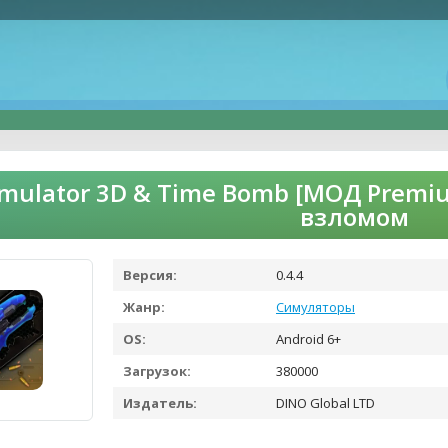
mulator 3D & Time Bomb [МОД Premiu
взломом
Версия:
0.4.4
Жанр:
Симуляторы
OS:
Android 6+
Загрузок:
380000
Издатель:
DINO Global LTD