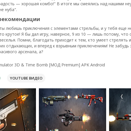
 радость — хорошая комбо!" В итоге мы смеялись над нашими не
не нуба".
рекомендации
ты любишь приключения с элементами стрельбы, и у тебя еще 
то крутое! Я бы дал игру, наверное, 9 из 10 — лишь потому, чт
веселья. Помни, благодать приходит к тем, кто умеет стрелять 
воих отдыхающих, и вперед к взрывным приключениям! Не забудь
расивого арсенала, а?
mulator 3D & Time Bomb [МОД Premium] APK Android
YOUTUBE ВИДЕО