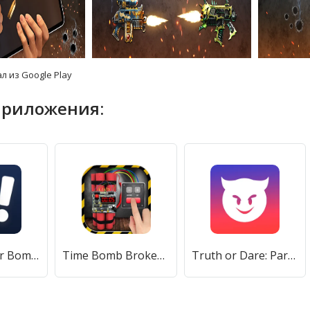
л из Google Play
приложения:
Minesweeper Bomb Mines Game (Майнсвипер разблокирует уровни Марка) [МОД Меню] APK Android
Time Bomb Broken Screen Prank (Тайм Бомб Брокен Скрин Пранк) [МОД Все открыто] APK Android
Truth or Dare: Party Time [МОД Unlocked] APK Android