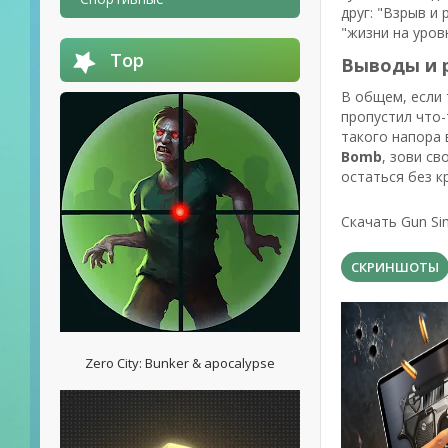
друг: "Взрыв и
"жизни на уров
Top
Выводы и 
В общем, если 
пропустил что-
такого напора 
Bomb
, зови с
остаться без к
Скачать Gun Si
СКРИНШОТЫ
Zero City: Bunker & apocalypse