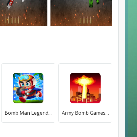
Bomb Man Legend (Бомб Мен Легенда) [МОД Меню] APK Android
Army Bomb Games 3D Nuclear War [МОД Mega Pack] APK Android