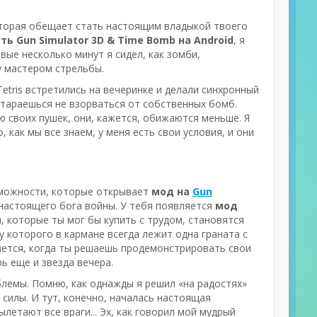
которая обещает стать настоящим владыкой твоего
ть Gun Simulator 3D & Time Bomb на Android
, я
вые несколько минут я сидел, как зомби,
у мастером стрельбы.
и Tetris встретились на вечеринке и делали синхронный
стараешься не взорваться от собственных бомб.
ю своих пушек, они, кажется, обижаются меньше. Я
о, как мы все знаем, у меня есть свои условия, и они
озможности, которые открывает
мод на
Gun
 настоящего бога войны. У тебя появляется
мод
и, которые ты мог бы купить с трудом, становятся
у которого в кармане всегда лежит одна граната с
вается, когда ты решаешь продемонстрировать свои
ь еще и звезда вечера.
блемы. Помню, как однажды я решил «на радостях»
 силы. И тут, конечно, началась настоящая
летают все враги... Эх, как говорил мой мудрый