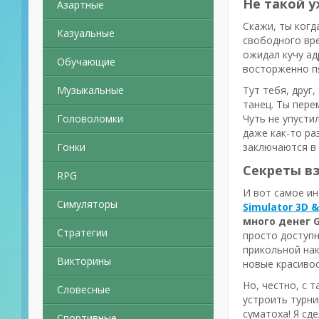
Не такой у
Азартные
Скажи, ты когд
Казуальные
свободного вре
ожидал кучу ад
Обучающие
восторженно пя
Музыкальные
Тут тебя, друг,
танец. Ты пере
Головоломки
Чуть не упусти
даже как-то раз
Гонки
заключаются в 
Секреты вз
RPG
И вот самое ин
Симуляторы
Simulator 3D 
много денег G
Стратегии
просто доступн
прикольной нак
Викторины
новые красивос
Но, честно, с 
Словесные
устроить турни
суматоха! Я сд
Спортивные