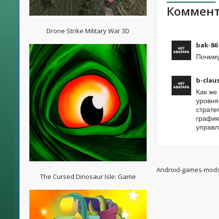
Коммент
Drone Strike Military War 3D
bak-86
Почему
b-clau
Как же
уровня
страте
график
управл
Android-games-mod
The Cursed Dinosaur Isle: Game