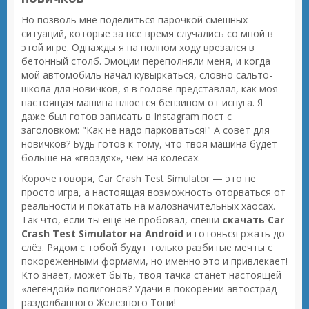
Но позволь мне поделиться парочкой смешных
ситуаций, которые за все время случались со мной в
этой игре. Однажды я на полном ходу врезался в
бетонный столб. Эмоции переполняли меня, и когда
мой автомобиль начал кувыркаться, словно сальто-
школа для новичков, я в голове представлял, как моя
настоящая машина плюется бензином от испуга. Я
даже был готов записать в Instagram пост с
заголовком: "Как не надо парковаться!" А совет для
новичков? Будь готов к тому, что твоя машина будет
больше на «гвоздях», чем на колесах.
Короче говоря, Car Crash Test Simulator — это не
просто игра, а настоящая возможность оторваться от
реальности и покатать на малозначительных хаосах.
Так что, если ты ещё не пробовал, спеши
скачать Car
Crash Test Simulator на Android
и готовься ржать до
слёз. Рядом с тобой будут только разбитые мечты с
покореженными формами, но именно это и привлекает!
Кто знает, может быть, твоя тачка станет настоящей
«легендой» полигонов? Удачи в покорении автострад
раздолбанного Железного Тони!