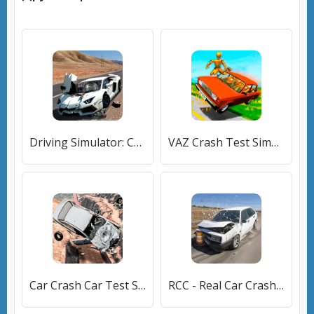
Driving Simulator: Car Crash (Драйвинг симулятор) [МОД Unlocked] APK Android
VAZ Crash Test Simulator 2 [МОД Все открыто] APK Android
Car Crash Car Test Simulator [МОД Много денег] APK Android
RCC - Real Car Crash Simulator (РКК) [МОД Premium] APK Android