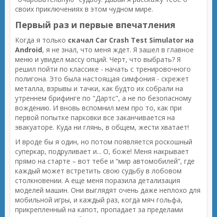
своих приключениях в этом чудном мире.
Первый раз и первые впечатления
Когда я только
скачал Car Crash Test Simulator на
Android
, я не знал, что меня ждет. Я зашел в главное
меню и увидел массу опций. Черт, что выбрать? Я
решил пойти по классике - начать с тренировочного
полигона. Это была настоящая симфония - скрежет
металла, взрывы и тачки, как будто их собрали на
утреннем брифинге по "Дартс", а не по безопасному
вождению. И вновь вспомнил мем про то, как при
первой попытке парковки все заканчивается на
эвакуаторе. Куда ни глянь, в общем, жести хватает!
И вроде бы я один, но потом появляется роскошный
суперкар, подруливает и... О, боже! Меня накрывает
прямо на старте – вот тебе и “мир автомобилей”, где
каждый может встретить свою судьбу в лобовом
столкновении. А еще меня поразила детализация
моделей машин. Они выглядят очень даже неплохо для
мобильной игры, и каждый раз, когда мяч гольфа,
прикрепленный на капот, пропадает за пределами