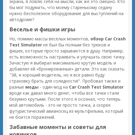
экрана, я ловлю себя на мысли, как же это смешно. Кто
бы мог подумать, что моему старенькому седану
нужно бесполезное оборудование для выступлений на
автодроме?
Веселье и фишки игры
Но, помимо массы веселых моментов,
обзор Car Crash
Test Simulator
не был бы полным без трюков и
фишек, которые просто зарываются в душу. Например,
есть возможность настраивать и улучшать свою тачку.
Зачастую я выбирал максимально крутую модель и
добавлял ей «бронированные» детали. Это как сказать:
"Эй, я хороший водитель, но я все равно буду
страховку брать для солидности!". Пробовал также и
разные
моды
- один мод на
Car Crash Test Simulator
вроде как давал много денег, чтобы все тачки стали
безумно крутыми. После этого я осознал, что теперь
мой автомобиль - это не просто тачка, а скорее
футуристический авианосец из мультфильма, который
не боится поражений.
Забавные моменты и советы для
новичков