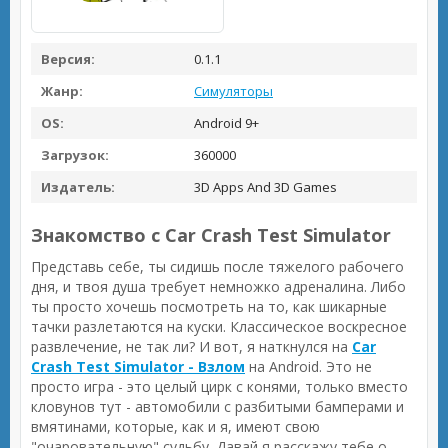
Версия:
0.1.1
Жанр:
Симуляторы
OS:
Android 9+
Загрузок:
360000
Издатель:
3D Apps And 3D Games
Знакомство с Car Crash Test Simulator
Представь себе, ты сидишь после тяжелого рабочего
дня, и твоя душа требует немножко адреналина. Либо
ты просто хочешь посмотреть на то, как шикарные
тачки разлетаются на куски. Классическое воскресное
развлечение, не так ли? И вот, я наткнулся на
Car
Crash Test Simulator - Взлом
на Android. Это не
просто игра - это целый цирк с конями, только вместо
кловунов тут - автомобили с разбитыми бамперами и
вмятинами, которые, как и я, имеют свою
"очаровательную" судьбу. Давай я расскажу тебе о