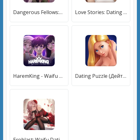
Dangerous Fellows:Otome Dating [МОД Меню] APK Android
Love Stories: Dating game (Лав Сториз) [МОД Бесконечные монеты] APK Android
HaremKing - Waifu Dating Sim (ХаремКинг) [МОД Premium] APK Android
Dating Puzzle (Дейтинг Пазл) [МОД Unlocked] APK Android
Eroblast: Waifu Dating Sim (Эробласт) [МОД Unlocked] APK Android