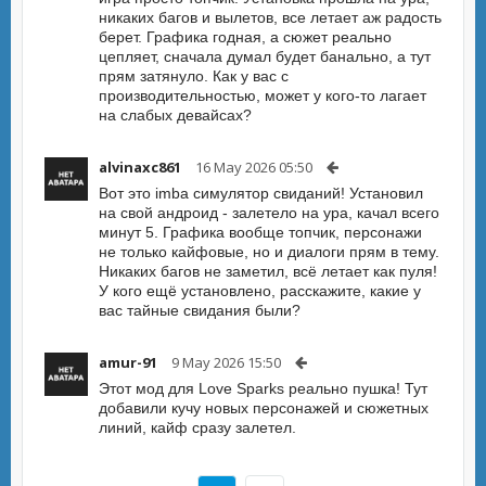
никаких багов и вылетов, все летает аж радость
берет. Графика годная, а сюжет реально
цепляет, сначала думал будет банально, а тут
прям затянуло. Как у вас с
производительностью, может у кого-то лагает
на слабых девайсах?
alvinaxc861
16 May 2026 05:50
Вот это imba симулятор свиданий! Установил
на свой андроид - залетело на ура, качал всего
минут 5. Графика вообще топчик, персонажи
не только кайфовые, но и диалоги прям в тему.
Никаких багов не заметил, всё летает как пуля!
У кого ещё установлено, расскажите, какие у
вас тайные свидания были?
amur-91
9 May 2026 15:50
Этот мод для Love Sparks реально пушка! Тут
добавили кучу новых персонажей и сюжетных
линий, кайф сразу залетел.