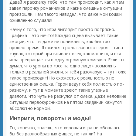
Давай я расскажу тебе, что там происходит, как я там
завел парочку романчиков и какие смешные ситуации
произошли. Там такого навидел, что даже мои кошки
оживленно слушали!
Начну с того, что игра выглядит просто потрясно.
Графика – это нечто! Каждая сцена вызывает такие
эмоции, что ты даже не понимаешь, как быстро
прошло время. Я вжился в роль главного героя – типа
«чувак, который притягивает всех, как магнит», и вся
игра превращается в одну огромную комедию. Если ты
думал, что уроны во «все на одно лицо» возможны
только в реальной жизни, я тебя разочарую – тут тоже
такое происходит! Но схожесть с реальностью не
единственная фишка. Герои ведут себя полностью по-
разному, и тут в моменте зреют такие угарные
диалоги, что чуть не рехнулся от смеха. Даже неловкие
ситуации первокурсников на пятом свидании кажутся
абсолютно нормой.
Интриги, повороты и моды!
Ты, конечно, знаешь, что хорошая игра не обошлась
бы без разнообразных фишек, не так ли? На