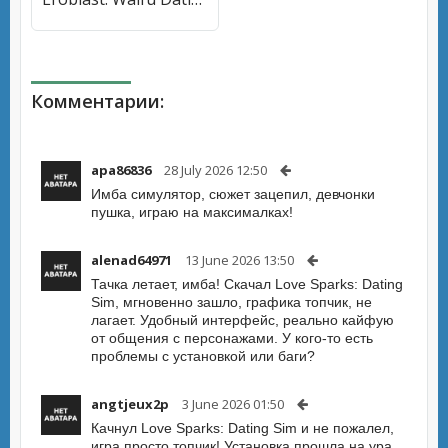
Комментарии:
apa86836
28 July 2026 12:50
Имба симулятор, сюжет зацепил, девчонки
пушка, играю на максималках!
alenad64971
13 June 2026 13:50
Тачка летает, имба! Скачал Love Sparks: Dating
Sim, мгновенно зашло, графика топчик, не
лагает. Удобный интерфейс, реально кайфую
от общения с персонажами. У кого-то есть
проблемы с установкой или баги?
angtjeux2p
3 June 2026 01:50
Качнул Love Sparks: Dating Sim и не пожалел,
игра просто топчик! Установка прошла на ура,