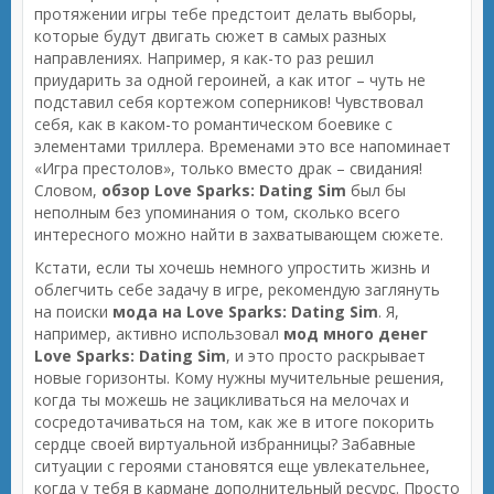
протяжении игры тебе предстоит делать выборы,
которые будут двигать сюжет в самых разных
направлениях. Например, я как-то раз решил
приударить за одной героиней, а как итог – чуть не
подставил себя кортежом соперников! Чувствовал
себя, как в каком-то романтическом боевике с
элементами триллера. Временами это все напоминает
«Игра престолов», только вместо драк – свидания!
Словом,
обзор Love Sparks: Dating Sim
был бы
неполным без упоминания о том, сколько всего
интересного можно найти в захватывающем сюжете.
Кстати, если ты хочешь немного упростить жизнь и
облегчить себе задачу в игре, рекомендую заглянуть
на поиски
мода на Love Sparks: Dating Sim
. Я,
например, активно использовал
мод много денег
Love Sparks: Dating Sim
, и это просто раскрывает
новые горизонты. Кому нужны мучительные решения,
когда ты можешь не зацикливаться на мелочах и
сосредотачиваться на том, как же в итоге покорить
сердце своей виртуальной избранницы? Забавные
ситуации с героями становятся еще увлекательнее,
когда у тебя в кармане дополнительный ресурс. Просто