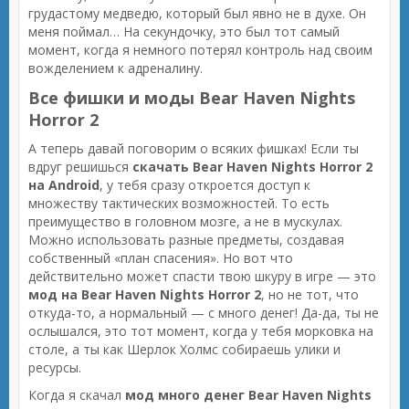
грудастому медведю, который был явно не в духе. Он
меня поймал… На секундочку, это был тот самый
момент, когда я немного потерял контроль над своим
вожделением к адреналину.
Все фишки и моды Bear Haven Nights
Horror 2
А теперь давай поговорим о всяких фишках! Если ты
вдруг решишься
скачать Bear Haven Nights Horror 2
на Android
, у тебя сразу откроется доступ к
множеству тактических возможностей. То есть
преимущество в головном мозге, а не в мускулах.
Можно использовать разные предметы, создавая
собственный «план спасения». Но вот что
действительно может спасти твою шкуру в игре — это
мод на Bear Haven Nights Horror 2
, но не тот, что
откуда-то, а нормальный — с много денег! Да-да, ты не
ослышался, это тот момент, когда у тебя морковка на
столе, а ты как Шерлок Холмс собираешь улики и
ресурсы.
Когда я скачал
мод много денег Bear Haven Nights