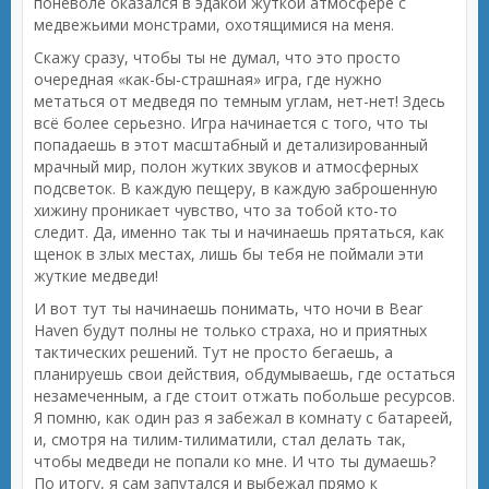
поневоле оказался в эдакой жуткой атмосфере с
медвежьими монстрами, охотящимися на меня.
Скажу сразу, чтобы ты не думал, что это просто
очередная «как-бы-страшная» игра, где нужно
метаться от медведя по темным углам, нет-нет! Здесь
всё более серьезно. Игра начинается с того, что ты
попадаешь в этот масштабный и детализированный
мрачный мир, полон жутких звуков и атмосферных
подсветок. В каждую пещеру, в каждую заброшенную
хижину проникает чувство, что за тобой кто-то
следит. Да, именно так ты и начинаешь прятаться, как
щенок в злых местах, лишь бы тебя не поймали эти
жуткие медведи!
И вот тут ты начинаешь понимать, что ночи в Bear
Haven будут полны не только страха, но и приятных
тактических решений. Тут не просто бегаешь, а
планируешь свои действия, обдумываешь, где остаться
незамеченным, а где стоит отжать побольше ресурсов.
Я помню, как один раз я забежал в комнату с батареей,
и, смотря на тилим-тилиматили, стал делать так,
чтобы медведи не попали ко мне. И что ты думаешь?
По итогу, я сам запутался и выбежал прямо к