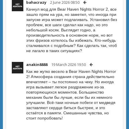
bahacrazy
2 June 2026 08:50
Качнул мод для Bear Haven Nights Horror 2, все
зашло прям на ура, но заметил, что иногда при
запуске игра может подлагивать. Установил без
проблем, все шаги сделал как надо, но это
небольшой косяк. Выглядит годно, а
производительность в основном норм, но вот
этих фризов хотелось бы избежать. Кто-нибудь
сталкивался с подобным? Как сделать так, чтоб
не лагало в таких ситуациях?
anakin8888
19 March 2026 19:50
Как же жутко весело в Bear Haven Nights Horror
2! Атмосфера создания страха действительно
впечатляет – ты постоянно на чеку. Но иногда
игра вызывает легкое раздражение из-за
повторяющихся моментов. Большинство
механик были бы лучше, если бы их немного
улучшили. Всё-таки ночные побеги от медведя
заставляют сердце биться быстрее, и это
остаётся в памяти. Смешанные чувства, но
стоит попробовать!