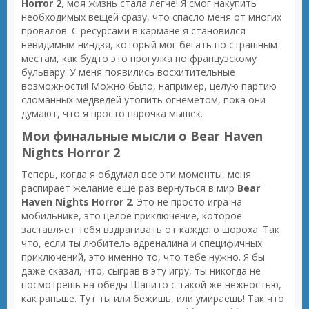
Horror 2
, моя жизнь стала легче! Я смог накупить
необходимых вещей сразу, что спасло меня от многих
провалов. С ресурсами в кармане я становился
невидимым ниндзя, который мог бегать по страшным
местам, как будто это прогулка по французскому
бульвару. У меня появились восхитительные
возможности! Можно было, например, целую партию
сломанных медведей утопить огнеметом, пока они
думают, что я просто парочка мышек.
Мои финальные мысли о Bear Haven
Nights Horror 2
Теперь, когда я обдумал все эти моменты, меня
распирает желание ещё раз вернуться в мир
Bear
Haven Nights Horror 2
. Это не просто игра на
мобильнике, это целое приключение, которое
заставляет тебя вздрагивать от каждого шороха. Так
что, если ты любитель адреналина и специфичных
приключений, это именно то, что тебе нужно. Я бы
даже сказал, что, сыграв в эту игру, ты никогда не
посмотрешь на обеды Шапито с такой же нежностью,
как раньше. Тут ты или бежишь, или умираешь! Так что