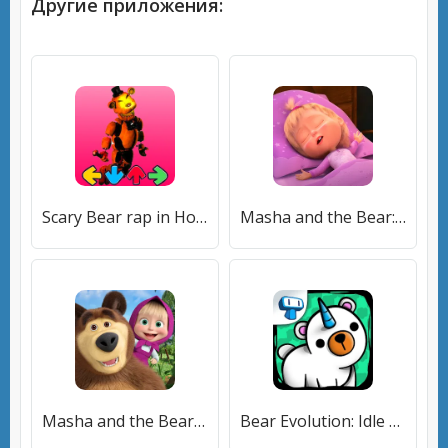
Другие приложения:
Scary Bear rap in Horror music (Скэри Беар рэп в хоррор музыке) [МОД Unlocked] APK Android
Masha and the Bear: Good Night [МОД Меню] APK Android
Masha and the Bear Educational [МОД Mega Pack] APK Android
Bear Evolution: Idle Clicker (Беар Эволюшн) [МОД Mega Pack] APK Android