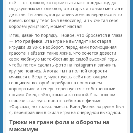
всё — от трюков, которые вызывают кондрашку, до
олдскульных мотоциклов, о которых я только мечтал в
детстве. Ты знешь, когда очень хочешь вернуться в то
время, когда у тебя был велосипед, и ты считал себя
королем улиц? Вот, момент настал!
Итак, давай по порядку. Первое, что бросается в глаза
— это
графика
. Эта игра не выглядит как старая
игрушка из 90-х, наоборот, перед нами полноценная
красота! Пейзажи такие яркие, что хочется довести
свою любимую мото-бестию до самой высокой горы,
чтобы потом сделать фото на Instagram и запилить
крутую подпись. А когда ты на полной скорости
мчишься в бездне, чувствуешь себя настоящим
гонщиком, который перебрал на новогоднем
корпоративе и теперь соревнуется с собственными
ногами. Смех, слёзы, крылья за спиной. Я на полном
серьезе стал чувствовать себя как в фильме
«Форсаж», но только вместо Вина Дизеля за рулем был
я, переигравший в скилл-игры на очередной выходной.
Трюки на грани фола и обороты на
максимум