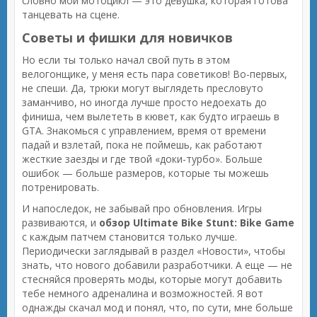
словно мой мотоцикл — это девушка, которая готова
танцевать на сцене.
Советы и фишки для новичков
Но если ты только начал свой путь в этом
велогонщике, у меня есть пара советиков! Во-первых,
не спеши. Да, трюки могут выглядеть пресловуто
заманчиво, но иногда лучше просто недоехать до
финиша, чем вылететь в кювет, как будто играешь в
GTA. Знакомься с управлением, время от времени
падай и взлетай, пока не поймешь, как работают
жесткие заезды и где твой «доки-турбо». Больше
ошибок — больше размеров, которые ты можешь
потренировать.
И напоследок, не забывай про обновления. Игры
развиваются, и
обзор Ultimate Bike Stunt: Bike Game
с каждым патчем становится только лучше.
Периодически заглядывай в раздел «Новости», чтобы
знать, что нового добавили разработчики. А еще — не
стесняйся проверять моды, которые могут добавить
тебе немного адреналина и возможностей. Я вот
однажды скачал мод и понял, что, по сути, мне больше