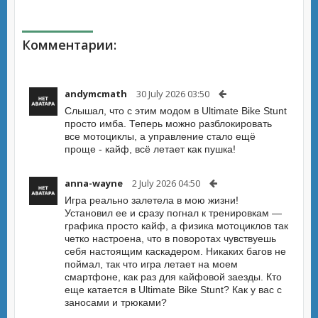
Комментарии:
andymcmath
30 July 2026 03:50
Слышал, что с этим модом в Ultimate Bike Stunt
просто имба. Теперь можно разблокировать
все мотоциклы, а управление стало ещё
проще - кайф, всё летает как пушка!
anna-wayne
2 July 2026 04:50
Игра реально залетела в мою жизни!
Установил ее и сразу погнал к тренировкам —
графика просто кайф, а физика мотоциклов так
четко настроена, что в поворотах чувствуешь
себя настоящим каскадером. Никаких багов не
поймал, так что игра летает на моем
смартфоне, как раз для кайфовой заезды. Кто
еще катается в Ultimate Bike Stunt? Как у вас с
заносами и трюками?