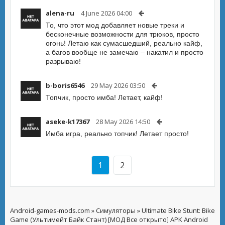
alena-ru
4 June 2026 04:00
То, что этот мод добавляет новые треки и
бесконечные возможности для трюков, просто
огонь! Летаю как сумасшедший, реально кайф,
а багов вообще не замечаю – накатил и просто
разрываю!
b-boris6546
29 May 2026 03:50
Топчик, просто имба! Летает, кайф!
aseke-k17367
28 May 2026 14:50
Имба игра, реально топчик! Летает просто!
1
2
Android-games-mods.com
»
Симуляторы
» Ultimate Bike Stunt: Bike
Game (Ультимейт Байк Стант) [МОД Все открыто] APK Android