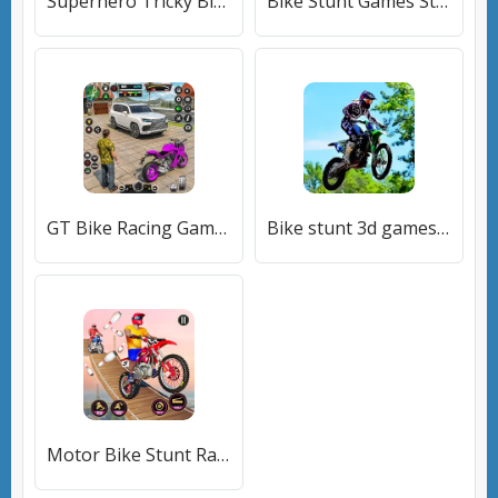
Superhero Tricky Bike Stunt (упергерой Трики Байк Стант) [МОД Много денег] APK Android
Bike Stunt Games Stunt Bike 3D (Байк стант рэмп игра Байк Джамп) [МОД Бесконечные монеты] APK Android
GT Bike Racing Game Moto Stunt (ДжиТи Байк Рейсинг Гейм Мото Стант) [МОД Premium] APK Android
Bike stunt 3d games-Bike games [МОД Много денег] APK Android
Motor Bike Stunt Racing Games (Мотор Байк Стант Гонки Игры) [МОД Premium] APK Android