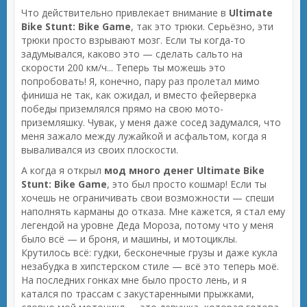
Что действительно привлекает внимание в
Ultimate
Bike Stunt: Bike Game
, так это трюки. Серьёзно, эти
трюки просто взрывают мозг. Если ты когда-то
задумывался, каково это — сделать сальто на
скорости 200 км/ч... Теперь ты можешь это
попробовать! Я, конечно, пару раз пролетал мимо
финиша не так, как ожидал, и вместо фейерверка
победы приземлялся прямо на свою мото-
приземляшку. Чувак, у меня даже сосед задумался, что
меня зажало между лужайкой и асфальтом, когда я
вываливался из своих плоскости.
А когда я открыл
мод много денег Ultimate Bike
Stunt: Bike Game
, это был просто кошмар! Если ты
хочешь не ограничивать свои возможности — спеши
наполнять карманы до отказа. Мне кажется, я стал ему
легендой на уровне Деда Мороза, потому что у меня
было всё — и броня, и машины, и мотоциклы.
Крутилось всё: гудки, бесконечные грузы и даже кукла
незабудка в хипстерском стиле — всё это теперь моё.
На последних гонках мне было просто лень, и я
катался по трассам с закустаренными прыжками,