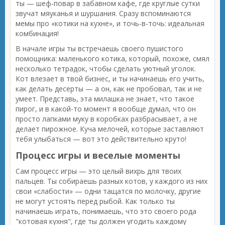
ты — шеф-повар в забавном кафе, где круглые сутки
звучат мяуканья и шуршания. Сразу вспоминаются
мемы про «котики на кухне», и точь-в-точь: идеальная
комбинация!
В начале игры ты встречаешь своего пушистого
помощника: маленького котика, который, похоже, смял
несколько тетрадок, чтобы сделать уютный уголок.
Кот влезает в твой бизнес, и ты начинаешь его учить,
как делать десерты — а он, как не пробовал, так и не
умеет. Представь, эта милашка не знает, что такое
пирог, и в какой-то момент я вообще думал, что он
просто лапками муку в коробках разбрасывает, а не
делает пирожное. Куча мелочей, которые заставляют
тебя улыбаться — вот это действительно круто!
Процесс игры и веселые моменты
Сам процесс игры — это целый вихрь для твоих
пальцев. Ты собираешь разных котов, у каждого из них
свои «слабости» — одни тащатся по молочку, другие
не могут устоять перед рыбой. Как только ты
начинаешь играть, понимаешь, что это своего рода
"котовая кухня", где ты должен угодить каждому