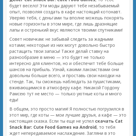
будет весело! Эти моды даруют тебе незабываемый
опыт, позволяя создать в кафе настоящий котонавт.
Уверяю тебя, с деньгами ты вполне можешь покорять
новые горизонты в этом мире, где лишь дразнящие
лапы и остренький вкус являются твоими спутниками!
Совет новичкам: не забывай следить за жадными
котами; некоторые из них могут довольно быстро
растащить твои запасы! Также делай ставку на
разнообразие в меню — это будет не только
интересно для клиентов, но и обеспечит тебе больше
шансов на прибыль. Узнай, какими лакомствами они
довольны больше всего, и проставь свои находки на
стенде. Так, ты сможешь наблюдать за пушистиками,
вживающимися в атмосферу кафе. Никакой Гордону
Рамсею тут не место — только уютные коты и много
еды!
В общем, это просто магия! Я полностью погрузился в
этот мир, где коты — мои лучшие друзья, а кафе — это
настоящая сказка. Если ты еще не успел
скачать Cat
Snack Bar: Cute Food Games на Android
, то тебя
ждет непередаваемое наслаждение. Загляни в это