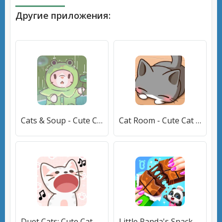
Другие приложения:
Cats & Soup - Cute Cat Game [МОД Premium] APK Android
Cat Room - Cute Cat Games (Кэт Рум) [МОД Много денег] APK Android
Duet Cats: Cute Cat Music (Дуэт Кэтс) [МОД Premium] APK Android
Little Panda's Snack Factory [МОД Меню] APK Android