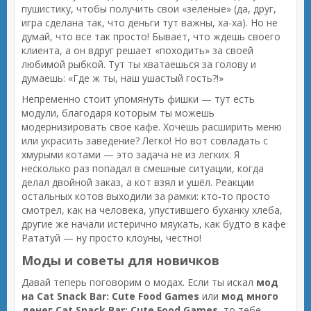
пушистику, чтобы получить свои «зеленые» (да, друг,
игра сделана так, что деньги тут важны, ха-ха). Но не
думай, что все так просто! Бывает, что ждешь своего
клиента, а он вдруг решает «походить» за своей
любимой рыбкой. Тут ты хватаешься за голову и
думаешь: «Где ж ты, наш ушастый гость?!»
Непременно стоит упомянуть фишки — тут есть
модули, благодаря которым ты можешь
модернизировать свое кафе. Хочешь расширить меню
или украсить заведение? Легко! Но вот совладать с
хмурыми котами — это задача не из легких. Я
несколько раз попадал в смешные ситуации, когда
делал двойной заказ, а кот взял и ушёл. Реакции
остальных котов выходили за рамки: кто-то просто
смотрел, как на человека, упустившего буханку хлеба,
другие же начали истерично мяукать, как будто в кафе
Рататуй — ну просто клоуны, честно!
Моды и советы для новичков
Давай теперь поговорим о модах. Если ты искал
мод
на Cat Snack Bar: Cute Food Games
или
мод много
денег Cat Snack Bar: Cute Food Games
, то тебе