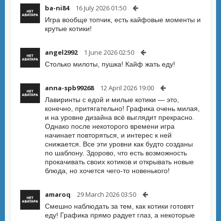
ba-ni84
16 July 2026 01:50
Игра вообще топчик, есть кайфовые моменты и
крутые котики!
angel2992
1 June 2026 02:50
Столько милоты, пушка! Кайф жать еду!
anna-spb99268
12 April 2026 19:00
Лавиринты с едой и милые котики — это,
конечно, притягательно! Графика очень милая,
и на уровне дизайна всё выглядит прекрасно.
Однако после некоторого времени игра
начинает повторяться, и интерес к ней
снижается. Все эти уровни как будто созданы
по шаблону. Здорово, что есть возможность
прокачивать своих котиков и открывать новые
блюда, но хочется чего-то новенького!
amaroq
29 March 2026 03:50
Смешно наблюдать за тем, как котики готовят
еду! Графика прямо радует глаз, а некоторые